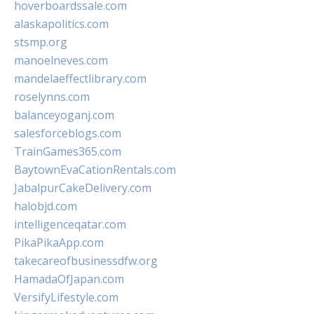
hoverboardssale.com
alaskapolitics.com
stsmp.org
manoelneves.com
mandelaeffectlibrary.com
roselynns.com
balanceyoganj.com
salesforceblogs.com
TrainGames365.com
BaytownEvaCationRentals.com
JabalpurCakeDelivery.com
halobjd.com
intelligenceqatar.com
PikaPikaApp.com
takecareofbusinessdfw.org
HamadaOfJapan.com
VersifyLifestyle.com