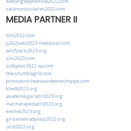
waitangidayfestival2022.com
vacancesscolaires2022.com
MEDIA PARTNER II
isth2022.com
p2b2pabi2023-makassar.com
wocfparis2023.org
sinc2023.com
scdlqatar2022-qa.com
thecolumbiagrill.com
provisionscheeseandwineshoppe.com
khedi2023.org
akademikgeriatri2023.org
marmarapediatri2023.org
emchie2023.org
girisimselradyoloji2022.org
utcd2022.org