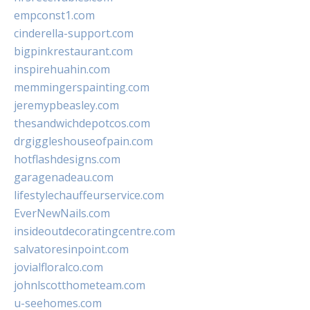
empconst1.com
cinderella-support.com
bigpinkrestaurant.com
inspirehuahin.com
memmingerspainting.com
jeremypbeasley.com
thesandwichdepotcos.com
drgiggleshouseofpain.com
hotflashdesigns.com
garagenadeau.com
lifestylechauffeurservice.com
EverNewNails.com
insideoutdecoratingcentre.com
salvatoresinpoint.com
jovialfloralco.com
johnlscotthometeam.com
u-seehomes.com