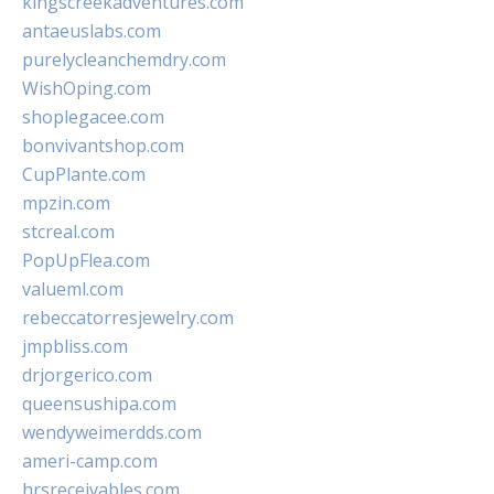
kingscreekadventures.com
antaeuslabs.com
purelycleanchemdry.com
WishOping.com
shoplegacee.com
bonvivantshop.com
CupPlante.com
mpzin.com
stcreal.com
PopUpFlea.com
valueml.com
rebeccatorresjewelry.com
jmpbliss.com
drjorgerico.com
queensushipa.com
wendyweimerdds.com
ameri-camp.com
hrsreceivables.com