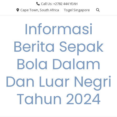
Skip
Call Us: +2782 444 YEAH
to
Cape Town, South Africa
Togel Singapore
content
Informasi
Berita Sepak
Bola Dalam
Dan Luar Negri
Tahun 2024