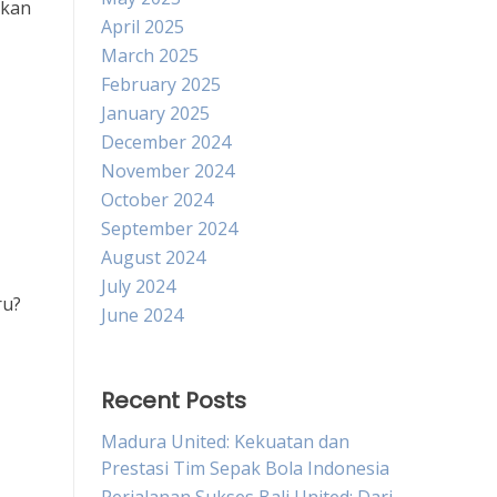
akan
April 2025
March 2025
February 2025
January 2025
December 2024
November 2024
October 2024
September 2024
August 2024
July 2024
ru?
June 2024
Recent Posts
Madura United: Kekuatan dan
Prestasi Tim Sepak Bola Indonesia