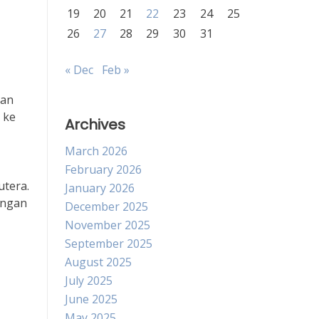
19
20
21
22
23
24
25
26
27
28
29
30
31
« Dec
Feb »
kan
 ke
Archives
March 2026
February 2026
utera.
January 2026
engan
December 2025
November 2025
September 2025
August 2025
July 2025
June 2025
May 2025