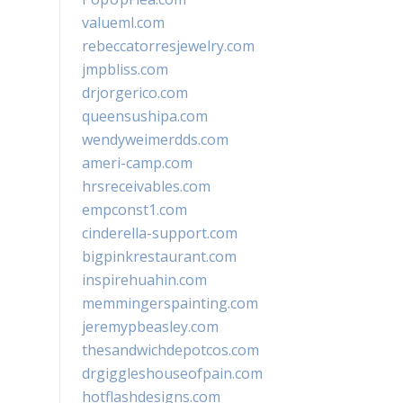
valueml.com
rebeccatorresjewelry.com
jmpbliss.com
drjorgerico.com
queensushipa.com
wendyweimerdds.com
ameri-camp.com
hrsreceivables.com
empconst1.com
cinderella-support.com
bigpinkrestaurant.com
inspirehuahin.com
memmingerspainting.com
jeremypbeasley.com
thesandwichdepotcos.com
drgiggleshouseofpain.com
hotflashdesigns.com