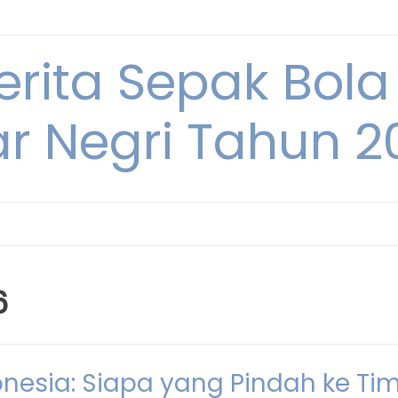
Berita Sepak Bol
ar Negri Tahun 2
6
onesia: Siapa yang Pindah ke Ti