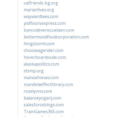
catfriends-bg.org
marianlives.org
waywardtees.com
pidfloorsexpress.com
bancodevenezuelaen.com
bettermoodfoodcorporation.com
hingstonnt.com
chooseagender.com
hoverboardssale.com
alaskapolitics.com
stsmp.org
manoelneves.com
mandelaeffectlibrary.com
roselynns.com
balanceyoganj.com
salesforceblogs.com
TrainGames365.com