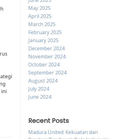
June 2025
May 2025
eh
April 2025
March 2025
February 2025
January 2025
December 2024
arus
November 2024
October 2024
September 2024
ategi
August 2024
ang
July 2024
ini
June 2024
Recent Posts
Madura United: Kekuatan dan