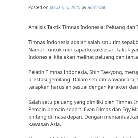
Posted on
January 5, 2025
by
admincat
Analisis Taktik Timnas Indonesia: Peluang da
Timnas Indonesia adalah salah satu tim sepakb
Namun, untuk mencapai kesuksesan, taktik yang
Indonesia, kita akan melihat peluang dan tant
Pelatih Timnas Indonesia, Shin Tae-yong, m
prestasi gemilang. Dalam sebuah wawancara,
terapkan haruslah sesuai dengan karakter d
Salah satu peluang yang dimiliki oleh Timnas
Pemain-pemain seperti Evan Dimas dan Egy Mau
bintang di masa depan. Dengan memanfaatkan 
kawasan Asia.