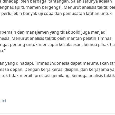
ga dihadapi oleh berbagai tantangan. Salah satunya adalah
ghadapi turnamen bergengsi. Menurut analisis taktik ol
a perlu lebih banyak uji coba dan pemusatan latihan untuk
ntarpemain dan manajemen yang tidak solid juga menjadi
nesia. Menurut analisis taktik oleh mantan pelatih Timnas
 sangat penting untuk mencapai kesuksesan. Semua pihak h
a.”
an yang dihadapi, Timnas Indonesia dapat merumuskan str
masa depan. Dengan kerja keras, disiplin, dan kerjasama y
ntuk tidak meraih prestasi gemilang. Semoga analisis taktik 
 ini