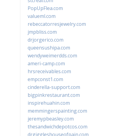
stcreal.com
PopUpFlea.com
valueml.com
rebeccatorresjewelry.com
jmpbliss.com
drjorgerico.com
queensushipa.com
wendyweimerdds.com
ameri-camp.com
hrsreceivables.com
empconst1.com
cinderella-support.com
bigpinkrestaurant.com
inspirehuahin.com
memmingerspainting.com
jeremypbeasley.com
thesandwichdepotcos.com
drgiggleshouseofpain.com