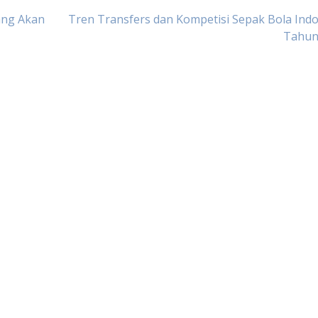
ang Akan
Tren Transfers dan Kompetisi Sepak Bola Ind
Tahun