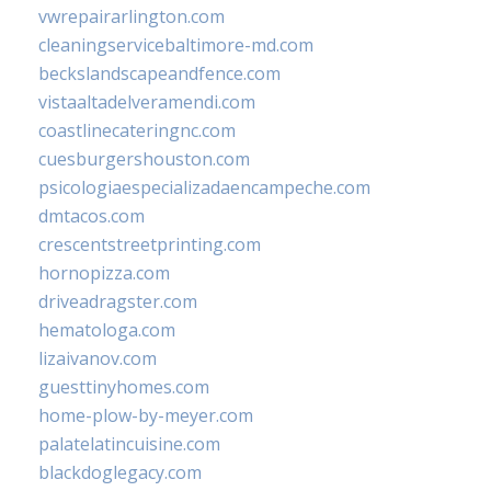
vwrepairarlington.com
cleaningservicebaltimore-md.com
beckslandscapeandfence.com
vistaaltadelveramendi.com
coastlinecateringnc.com
cuesburgershouston.com
psicologiaespecializadaencampeche.com
dmtacos.com
crescentstreetprinting.com
hornopizza.com
driveadragster.com
hematologa.com
lizaivanov.com
guesttinyhomes.com
home-plow-by-meyer.com
palatelatincuisine.com
blackdoglegacy.com