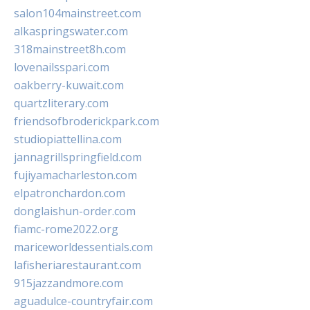
salon104mainstreet.com
alkaspringswater.com
318mainstreet8h.com
lovenailsspari.com
oakberry-kuwait.com
quartzliterary.com
friendsofbroderickpark.com
studiopiattellina.com
jannagrillspringfield.com
fujiyamacharleston.com
elpatronchardon.com
donglaishun-order.com
fiamc-rome2022.org
mariceworldessentials.com
lafisheriarestaurant.com
915jazzandmore.com
aguadulce-countryfair.com