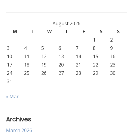
August 2026
M
T
W
T
F
S
S
1
2
3
4
5
6
7
8
9
10
11
12
13
14
15
16
17
18
19
20
21
22
23
24
25
26
27
28
29
30
31
« Mar
Archives
March 2026