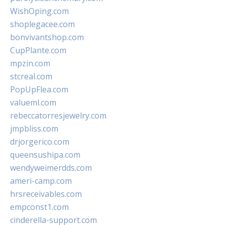
WishOping.com
shoplegacee.com
bonvivantshop.com
CupPlante.com
mpzin.com
stcreal.com
PopUpFlea.com
valueml.com
rebeccatorresjewelry.com
jmpbliss.com
drjorgerico.com
queensushipa.com
wendyweimerdds.com
ameri-camp.com
hrsreceivables.com
empconst1.com
cinderella-support.com