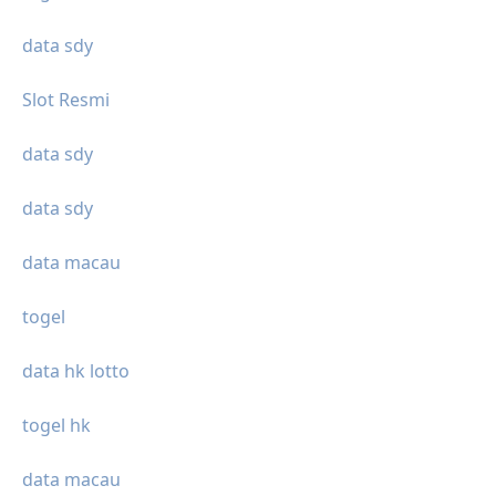
data sdy
Slot Resmi
data sdy
data sdy
data macau
togel
data hk lotto
togel hk
data macau