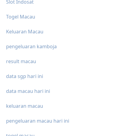
Slot Indosat
Togel Macau
Keluaran Macau
pengeluaran kamboja
result macau
data sgp hari ini
data macau hari ini
keluaran macau
pengeluaran macau hari ini
togel macau