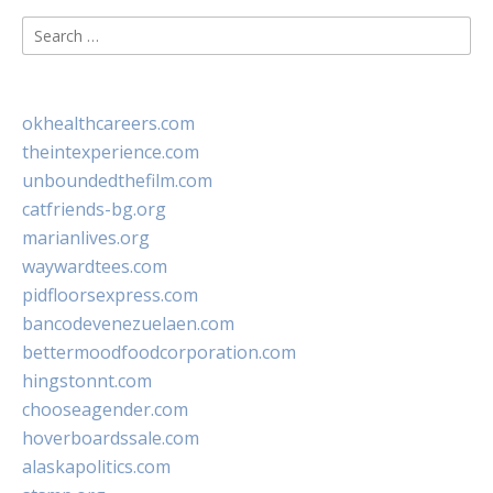
Search
for:
okhealthcareers.com
theintexperience.com
unboundedthefilm.com
catfriends-bg.org
marianlives.org
waywardtees.com
pidfloorsexpress.com
bancodevenezuelaen.com
bettermoodfoodcorporation.com
hingstonnt.com
chooseagender.com
hoverboardssale.com
alaskapolitics.com