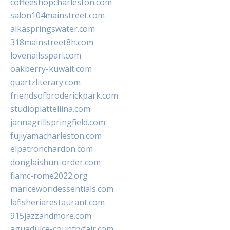
coffeeshopcharleston.com
salon104mainstreet.com
alkaspringswater.com
318mainstreet8h.com
lovenailsspari.com
oakberry-kuwait.com
quartzliterary.com
friendsofbroderickpark.com
studiopiattellina.com
jannagrillspringfield.com
fujiyamacharleston.com
elpatronchardon.com
donglaishun-order.com
fiamc-rome2022.org
mariceworldessentials.com
lafisheriarestaurant.com
915jazzandmore.com
aguadulce-countryfair.com