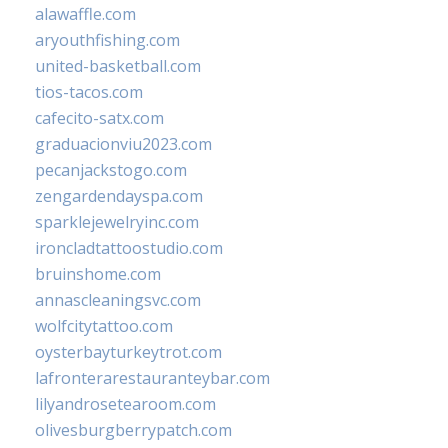
alawaffle.com
aryouthfishing.com
united-basketball.com
tios-tacos.com
cafecito-satx.com
graduacionviu2023.com
pecanjackstogo.com
zengardendayspa.com
sparklejewelryinc.com
ironcladtattoostudio.com
bruinshome.com
annascleaningsvc.com
wolfcitytattoo.com
oysterbayturkeytrot.com
lafronterarestauranteybar.com
lilyandrosetearoom.com
olivesburgberrypatch.com