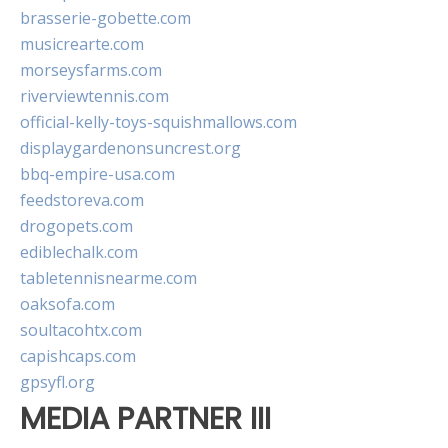
brasserie-gobette.com
musicrearte.com
morseysfarms.com
riverviewtennis.com
official-kelly-toys-squishmallows.com
displaygardenonsuncrest.org
bbq-empire-usa.com
feedstoreva.com
drogopets.com
ediblechalk.com
tabletennisnearme.com
oaksofa.com
soultacohtx.com
capishcaps.com
gpsyfl.org
MEDIA PARTNER III