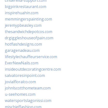
cinderella-support.com
bigpinkrestaurant.com
inspirehuahin.com
memmingerspainting.com
jeremypbeasley.com
thesandwichdepotcos.com
drgiggleshouseofpain.com
hotflashdesigns.com
garagenadeau.com
lifestylechauffeurservice.com
EverNewNails.com
insideoutdecoratingcentre.com
salvatoresinpoint.com
jovialfloralco.com
johnlscotthometeam.com
u-seehomes.com
watersportslagonissi.com
mischieffashion.com