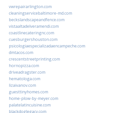
vwrepairarlington.com
cleaningservicebaltimore-md.com
beckslandscapeandfence.com
vistaaltadelveramendi.com
coastlinecateringnc.com
cuesburgershouston.com
psicologiaespecializadaencampeche.com
dmtacos.com
crescentstreetprinting.com
hornopizza.com
driveadragster.com
hematologa.com
lizaivanov.com
guesttinyhomes.com
home-plow-by-meyer.com
palatelatincuisine.com
blackdoglegacy.com