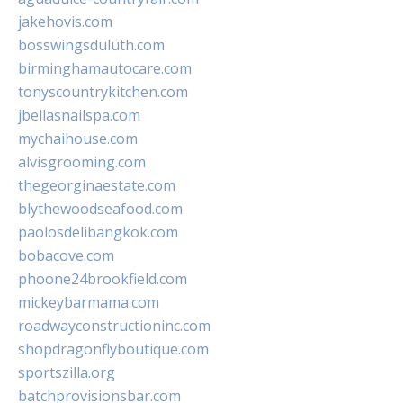
jakehovis.com
bosswingsduluth.com
birminghamautocare.com
tonyscountrykitchen.com
jbellasnailspa.com
mychaihouse.com
alvisgrooming.com
thegeorginaestate.com
blythewoodseafood.com
paolosdelibangkok.com
bobacove.com
phoone24brookfield.com
mickeybarmama.com
roadwayconstructioninc.com
shopdragonflyboutique.com
sportszilla.org
batchprovisionsbar.com