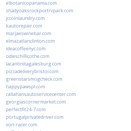
elbotanicopanama.com
shadyoaksrockportrvpark.com
jccoinlaundry.com
kautorepair.com
marjaeswinebar.com
elmazatlanclinton.com
ideacoffeenyc.com
odieschillicothe.com
lacantinitagalesburg.com
pizzadeliverybristol.com
greenstarsmogcheck.com
happypawspl.com
callahansautoservicecenter.com
georgiascornermarket.com
perfectfit24-7.com
portugalprivatedriver.com
von-racer.com