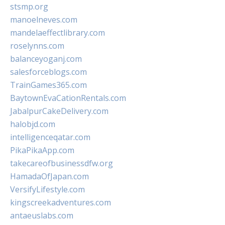
stsmp.org
manoelneves.com
mandelaeffectlibrary.com
roselynns.com
balanceyoganj.com
salesforceblogs.com
TrainGames365.com
BaytownEvaCationRentals.com
JabalpurCakeDelivery.com
halobjd.com
intelligenceqatar.com
PikaPikaApp.com
takecareofbusinessdfw.org
HamadaOfJapan.com
VersifyLifestyle.com
kingscreekadventures.com
antaeuslabs.com