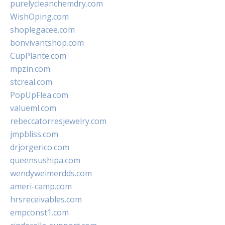
purelycleanchemdry.com
WishOping.com
shoplegacee.com
bonvivantshop.com
CupPlante.com
mpzin.com
stcreal.com
PopUpFlea.com
valueml.com
rebeccatorresjewelry.com
jmpbliss.com
drjorgerico.com
queensushipa.com
wendyweimerdds.com
ameri-camp.com
hrsreceivables.com
empconst1.com