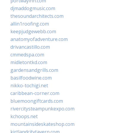
portwayinn.com
djmaddogmusic.com
thesoundarchitects.com
allin1roofing.com
keepjudgewebb.com
anatomyofadventure.com
drivancastillo.com
cmmedspa.com
midletontkd.com
gardensandgrills.com
basilfoodwine.com
nikko-tochigi.net
caribbean-corner.com
bluemoongiftcards.com
rivercitysteampunkexpo.com
kchoops.net
mountainsideskateshop.com
kirtlandcitytavern.com