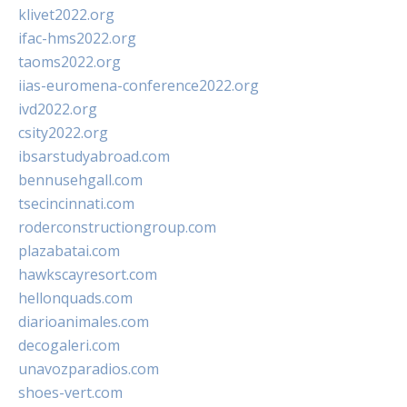
klivet2022.org
ifac-hms2022.org
taoms2022.org
iias-euromena-conference2022.org
ivd2022.org
csity2022.org
ibsarstudyabroad.com
bennusehgall.com
tsecincinnati.com
roderconstructiongroup.com
plazabatai.com
hawkscayresort.com
hellonquads.com
diarioanimales.com
decogaleri.com
unavozparadios.com
shoes-vert.com