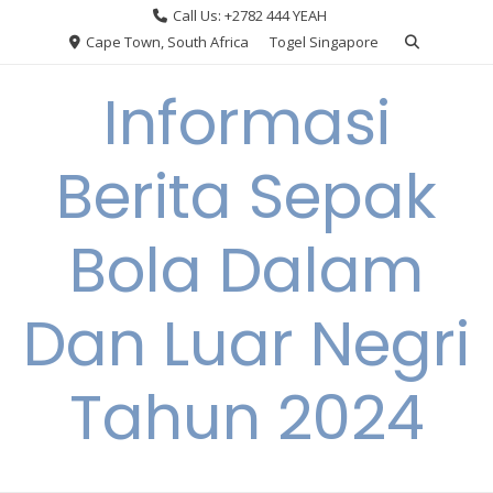
Skip
Call Us: +2782 444 YEAH
to
Cape Town, South Africa
Togel Singapore
content
Informasi
Berita Sepak
Bola Dalam
Dan Luar Negri
Tahun 2024