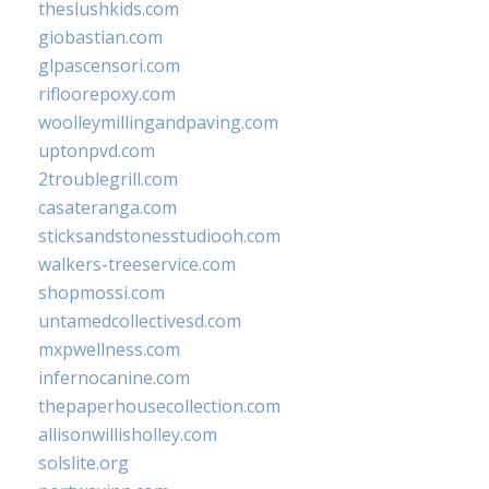
theslushkids.com
giobastian.com
glpascensori.com
rifloorepoxy.com
woolleymillingandpaving.com
uptonpvd.com
2troublegrill.com
casateranga.com
sticksandstonesstudiooh.com
walkers-treeservice.com
shopmossi.com
untamedcollectivesd.com
mxpwellness.com
infernocanine.com
thepaperhousecollection.com
allisonwillisholley.com
solslite.org