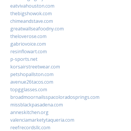
eatvivahouston.com
thebigshowok.com
chimeandstave.com
greatwallseafoodny.com
theloverose.com
gabriovoice.com
resinflowart.com
p-sports.net
korsairstreetwear.com
petshopallston.com
avenue26tacos.com
topgglasses.com
broadmoornailsspacoloradosprings.com
missblackpasadena.com
anneskitchen.org
valenciamarketytaqueria.com
reefrecordsllc.com