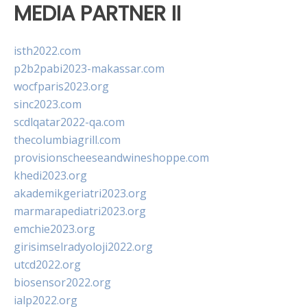
MEDIA PARTNER II
isth2022.com
p2b2pabi2023-makassar.com
wocfparis2023.org
sinc2023.com
scdlqatar2022-qa.com
thecolumbiagrill.com
provisionscheeseandwineshoppe.com
khedi2023.org
akademikgeriatri2023.org
marmarapediatri2023.org
emchie2023.org
girisimselradyoloji2022.org
utcd2022.org
biosensor2022.org
ialp2022.org