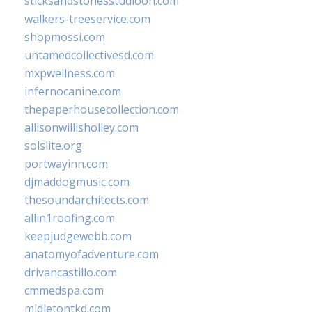
sticksandstonesstudiooh.com
walkers-treeservice.com
shopmossi.com
untamedcollectivesd.com
mxpwellness.com
infernocanine.com
thepaperhousecollection.com
allisonwillisholley.com
solslite.org
portwayinn.com
djmaddogmusic.com
thesoundarchitects.com
allin1roofing.com
keepjudgewebb.com
anatomyofadventure.com
drivancastillo.com
cmmedspa.com
midletontkd.com