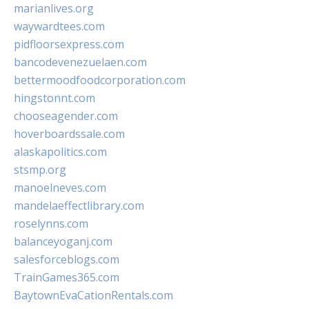
marianlives.org
waywardtees.com
pidfloorsexpress.com
bancodevenezuelaen.com
bettermoodfoodcorporation.com
hingstonnt.com
chooseagender.com
hoverboardssale.com
alaskapolitics.com
stsmp.org
manoelneves.com
mandelaeffectlibrary.com
roselynns.com
balanceyoganj.com
salesforceblogs.com
TrainGames365.com
BaytownEvaCationRentals.com