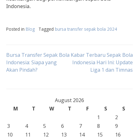
Indonesia.
Posted in
Blog
Tagged
bursa transfer sepak bola 2024
Post
Bursa Transfer Sepak Bola
Kabar Terbaru Sepak Bola
Indonesia: Siapa yang
Indonesia Hari Ini: Update
Akan Pindah?
Liga 1 dan Timnas
navigation
August 2026
M
T
W
T
F
S
S
1
2
3
4
5
6
7
8
9
10
11
12
13
14
15
16