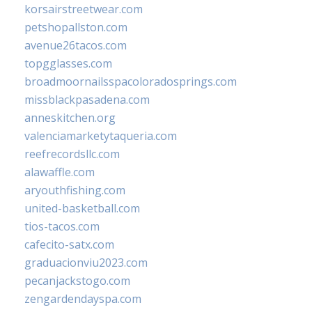
korsairstreetwear.com
petshopallston.com
avenue26tacos.com
topgglasses.com
broadmoornailsspacoloradosprings.com
missblackpasadena.com
anneskitchen.org
valenciamarketytaqueria.com
reefrecordsllc.com
alawaffle.com
aryouthfishing.com
united-basketball.com
tios-tacos.com
cafecito-satx.com
graduacionviu2023.com
pecanjackstogo.com
zengardendayspa.com