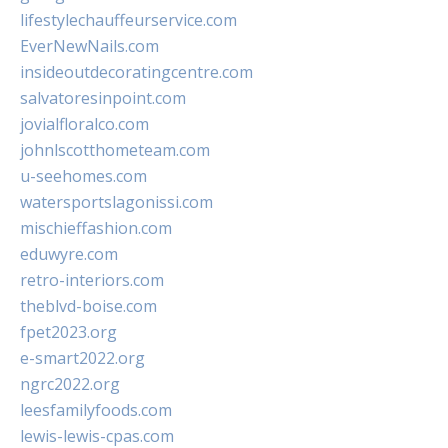
lifestylechauffeurservice.com
EverNewNails.com
insideoutdecoratingcentre.com
salvatoresinpoint.com
jovialfloralco.com
johnlscotthometeam.com
u-seehomes.com
watersportslagonissi.com
mischieffashion.com
eduwyre.com
retro-interiors.com
theblvd-boise.com
fpet2023.org
e-smart2022.org
ngrc2022.org
leesfamilyfoods.com
lewis-lewis-cpas.com