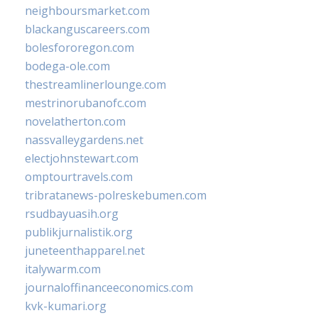
neighboursmarket.com
blackanguscareers.com
bolesfororegon.com
bodega-ole.com
thestreamlinerlounge.com
mestrinorubanofc.com
novelatherton.com
nassvalleygardens.net
electjohnstewart.com
omptourtravels.com
tribratanews-polreskebumen.com
rsudbayuasih.org
publikjurnalistik.org
juneteenthapparel.net
italywarm.com
journaloffinanceeconomics.com
kvk-kumari.org