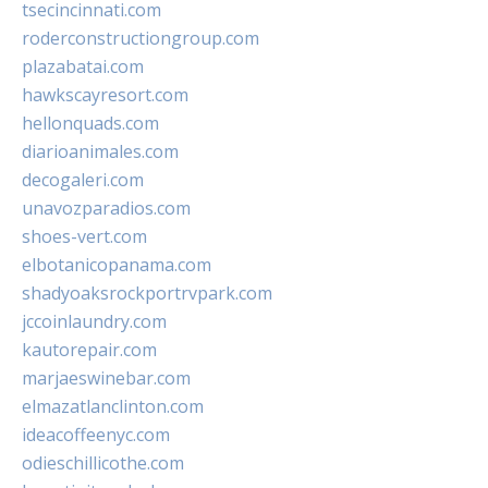
tsecincinnati.com
roderconstructiongroup.com
plazabatai.com
hawkscayresort.com
hellonquads.com
diarioanimales.com
decogaleri.com
unavozparadios.com
shoes-vert.com
elbotanicopanama.com
shadyoaksrockportrvpark.com
jccoinlaundry.com
kautorepair.com
marjaeswinebar.com
elmazatlanclinton.com
ideacoffeenyc.com
odieschillicothe.com