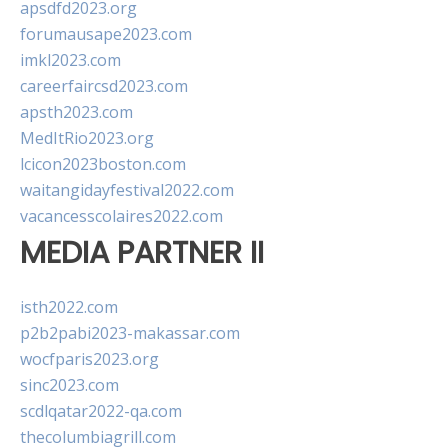
apsdfd2023.org
forumausape2023.com
imkl2023.com
careerfaircsd2023.com
apsth2023.com
MedItRio2023.org
lcicon2023boston.com
waitangidayfestival2022.com
vacancesscolaires2022.com
MEDIA PARTNER II
isth2022.com
p2b2pabi2023-makassar.com
wocfparis2023.org
sinc2023.com
scdlqatar2022-qa.com
thecolumbiagrill.com