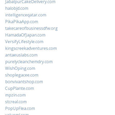
JabalpurCakeDelivery.com
halobjd.com
intelligenceqatar.com
PikaPikaApp.com
takecareofbusinessdfw.org
HamadaOfJapan.com
VersifyLifestyle.com
kingscreekadventures.com
antaeuslabs.com
purelycleanchemdry.com
WishOping.com
shoplegacee.com
bonvivantshop.com
CupPlante.com
mpzin.com
stcreal.com
PopUpFlea.com