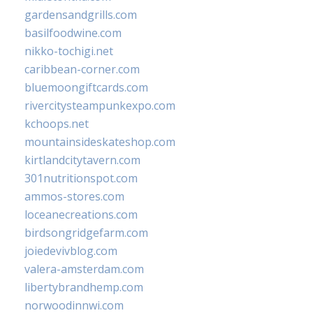
gardensandgrills.com
basilfoodwine.com
nikko-tochigi.net
caribbean-corner.com
bluemoongiftcards.com
rivercitysteampunkexpo.com
kchoops.net
mountainsideskateshop.com
kirtlandcitytavern.com
301nutritionspot.com
ammos-stores.com
loceanecreations.com
birdsongridgefarm.com
joiedevivblog.com
valera-amsterdam.com
libertybrandhemp.com
norwoodinnwi.com