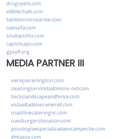
drogopets.com
ediblechalk.com
tabletennisnearme.com
oaksofa.com
soultacohtx.com
capishcaps.com
gpsyfl.org
MEDIA PARTNER III
vwrepairarlington.com
cleaningservicebaltimore-md.com
beckslandscapeandfence.com
vistaaltadelveramendi.com
coastlinecateringnc.com
cuesburgershouston.com
psicologiaespecializadaencampeche.com
dmtacos.com