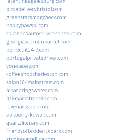
lacantinitagalesburg.com
pizzadeliverybristol.com
greenstarsmogcheck.com
happypawspl.com
callahansautoservicecenter.com
georgiascornermarket.com
perfectfit24-7.com
portugalprivatedriver.com
von-racer.com
coffeeshopcharleston.com
salon104mainstreet.com
alkaspringswater.com
318mainstreet8h.com
lovenailsspari.com
oakberry-kuwait.com
quartzliterary.com
friendsofbroderickpark.com
studiopiattellina.com