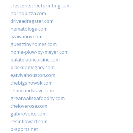
crescentstreetprinting.com
hornopizza.com
driveadragster.com
hematologa.com
lizaivanov.com
guesttinyhomes.com
home-plow-by-meyer.com
palatelatincuisine.com
blackdoglegacy.com
eatvivahouston.com
thebigshowok.com
chimeandstave.com
greatwallseafoodny.com
theloverose.com
gabriovoice.com
resinflowart.com
p-sports.net