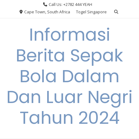
Skip
Call Us: +2782 444 YEAH
to
Cape Town, South Africa
Togel Singapore
content
Informasi
Berita Sepak
Bola Dalam
Dan Luar Negri
Tahun 2024