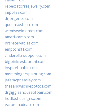
valueml.com
rebeccatorresjewelry.com
jmpbliss.com
drjorgerico.com
queensushipa.com
wendyweimerdds.com
ameri-camp.com
hrsreceivables.com
empconst1.com
cinderella-support.com
bigpinkrestaurant.com
inspirehuahin.com
memmingerspainting.com
jeremypbeasley.com
thesandwichdepotcos.com
drgiggleshouseofpain.com
hotflashdesigns.com
garagenadeau.com