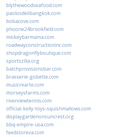
blythewoodseafood.com
paolosdelibangkok.com
bobacove.com
phoone24brookfield.com
mickeybarmama.com
roadwayconstructioninc.com
shopdragonflyboutique.com
sportszilla.org
batchprovisionsbar.com
brasserie-gobette.com
musicrearte.com
morseysfarms.com
riverviewtennis.com
official-kelly-toys-squishmallows.com
displaygardenonsuncrest.org
bbq-empire-usa.com
feedstoreva.com