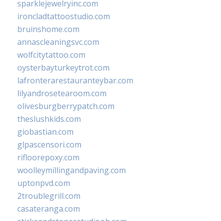
sparklejewelryinc.com
ironcladtattoostudio.com
bruinshome.com
annascleaningsvc.com
wolfcitytattoo.com
oysterbayturkeytrot.com
lafronterarestauranteybar.com
lilyandrosetearoom.com
olivesburgberrypatch.com
theslushkids.com
giobastian.com
glpascensori.com
rifloorepoxy.com
woolleymillingandpaving.com
uptonpvd.com
2troublegrill.com
casateranga.com