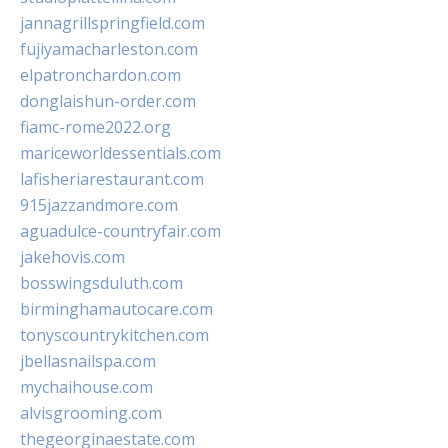
jannagrillspringfield.com
fujiyamacharleston.com
elpatronchardon.com
donglaishun-order.com
fiamc-rome2022.org
mariceworldessentials.com
lafisheriarestaurant.com
915jazzandmore.com
aguadulce-countryfair.com
jakehovis.com
bosswingsduluth.com
birminghamautocare.com
tonyscountrykitchen.com
jbellasnailspa.com
mychaihouse.com
alvisgrooming.com
thegeorginaestate.com