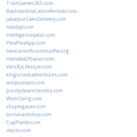
TrainGames365.com
BaytownEvaCationRentals.com
JabalpurCakeDelivery.com
halobjd.com
intelligenceqatar.com
PikaPikaApp.com
takecareofbusinessdfw.org
HamadaOfJapan.com
VersifyLifestyle.com
kingscreekadventures.com
antaeuslabs.com
purelycleanchemdry.com
WishOping.com
shoplegacee.com
bonvivantshop.com
CupPlante.com
mpzin.com