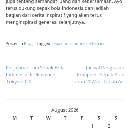
juga tentang semangat juang dan kebersamaan. Ayo
terus dukung sepak bola Indonesia dan jadilah
bagian dari cerita inspiratif yang akan terus
menginspirasi generasi selanjutnya.
Posted in
Blog
Tagged
sepak bola indonesia hari ini
Post
Perjalanan Tim Sepak Bola
Jadwal Rangkaian
Indonesia di Olimpiade
Kompetisi Sepak Bola
Tokyo 2020
Tahun 2024 di Tanah Air
navigation
August 2026
M
T
W
T
F
S
S
1
2