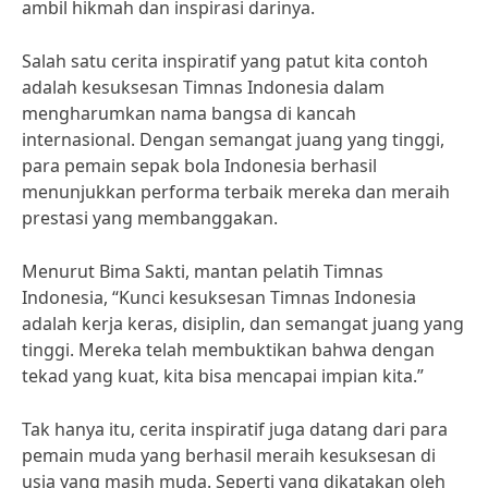
ambil hikmah dan inspirasi darinya.
Salah satu cerita inspiratif yang patut kita contoh
adalah kesuksesan Timnas Indonesia dalam
mengharumkan nama bangsa di kancah
internasional. Dengan semangat juang yang tinggi,
para pemain sepak bola Indonesia berhasil
menunjukkan performa terbaik mereka dan meraih
prestasi yang membanggakan.
Menurut Bima Sakti, mantan pelatih Timnas
Indonesia, “Kunci kesuksesan Timnas Indonesia
adalah kerja keras, disiplin, dan semangat juang yang
tinggi. Mereka telah membuktikan bahwa dengan
tekad yang kuat, kita bisa mencapai impian kita.”
Tak hanya itu, cerita inspiratif juga datang dari para
pemain muda yang berhasil meraih kesuksesan di
usia yang masih muda. Seperti yang dikatakan oleh