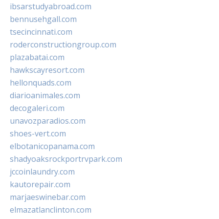
ibsarstudyabroad.com
bennusehgall.com
tsecincinnati.com
roderconstructiongroup.com
plazabatai.com
hawkscayresort.com
hellonquads.com
diarioanimales.com
decogaleri.com
unavozparadios.com
shoes-vert.com
elbotanicopanama.com
shadyoaksrockportrvpark.com
jccoinlaundry.com
kautorepair.com
marjaeswinebar.com
elmazatlanclinton.com