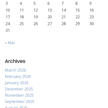
3
4
5
6
7
8
9
10
11
12
13
14
15
16
17
18
19
20
21
22
23
24
25
26
27
28
29
30
31
« Mar
Archives
March 2026
February 2026
January 2026
December 2025
November 2025
September 2025
August 2025