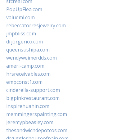
stcreal.com
PopUpFlea.com
valueml.com
rebeccatorresjewelry.com
jmpbliss.com
drjorgerico.com
queensushipa.com
wendyweimerdds.com
ameri-camp.com
hrsreceivables.com
empconst1.com
cinderella-support.com
bigpinkrestaurant.com
inspirehuahin.com
memmingerspainting.com
jeremypbeasley.com
thesandwichdepotcos.com
drgiggleshouseofpain.com