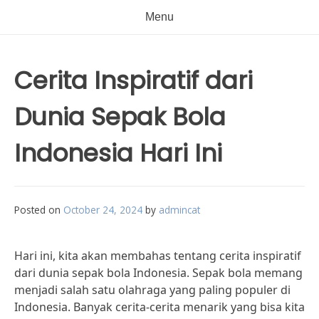
Menu
Cerita Inspiratif dari
Dunia Sepak Bola
Indonesia Hari Ini
Posted on
October 24, 2024
by
admincat
Hari ini, kita akan membahas tentang cerita inspiratif
dari dunia sepak bola Indonesia. Sepak bola memang
menjadi salah satu olahraga yang paling populer di
Indonesia. Banyak cerita-cerita menarik yang bisa kita