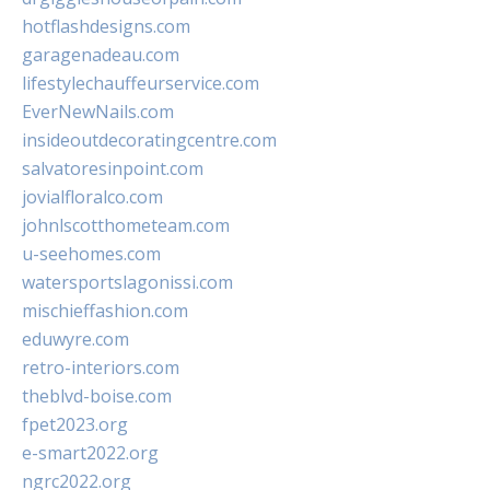
hotflashdesigns.com
garagenadeau.com
lifestylechauffeurservice.com
EverNewNails.com
insideoutdecoratingcentre.com
salvatoresinpoint.com
jovialfloralco.com
johnlscotthometeam.com
u-seehomes.com
watersportslagonissi.com
mischieffashion.com
eduwyre.com
retro-interiors.com
theblvd-boise.com
fpet2023.org
e-smart2022.org
ngrc2022.org