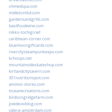
cmmedspa.com
midletontkd.com
gardensandgrills.com
basilfoodwine.com
nikko-tochigi.net
caribbean-corner.com
bluemoongiftcards.com
rivercitysteampunkexpo.com
kchoops.net
mountainsideskateshop.com
kirtlandcitytavern.com
301nutritionspot.com
ammos-stores.com
loceanecreations.com
birdsongridgefarm.com
joiedevivblog.com
valera-amsterdam.com