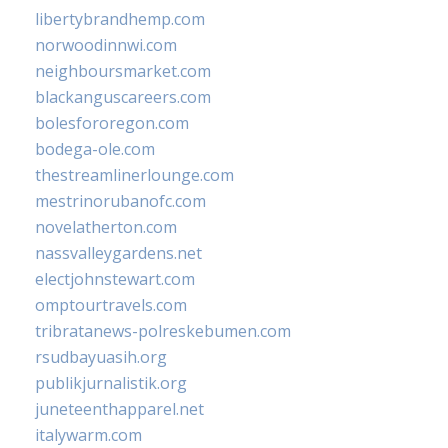
libertybrandhemp.com
norwoodinnwi.com
neighboursmarket.com
blackanguscareers.com
bolesfororegon.com
bodega-ole.com
thestreamlinerlounge.com
mestrinorubanofc.com
novelatherton.com
nassvalleygardens.net
electjohnstewart.com
omptourtravels.com
tribratanews-polreskebumen.com
rsudbayuasih.org
publikjurnalistik.org
juneteenthapparel.net
italywarm.com