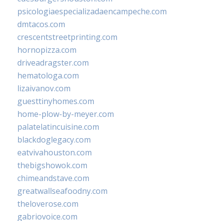
psicologiaespecializadaencampeche.com
dmtacos.com
crescentstreetprinting.com
hornopizza.com
driveadragster.com
hematologa.com
lizaivanov.com
guesttinyhomes.com
home-plow-by-meyer.com
palatelatincuisine.com
blackdoglegacy.com
eatvivahouston.com
thebigshowok.com
chimeandstave.com
greatwallseafoodny.com
theloverose.com
gabriovoice.com