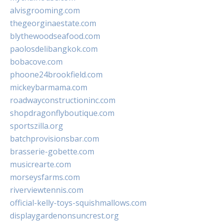
alvisgrooming.com
thegeorginaestate.com
blythewoodseafood.com
paolosdelibangkok.com
bobacove.com
phoone24brookfield.com
mickeybarmama.com
roadwayconstructioninc.com
shopdragonflyboutique.com
sportszilla.org
batchprovisionsbar.com
brasserie-gobette.com
musicrearte.com
morseysfarms.com
riverviewtennis.com
official-kelly-toys-squishmallows.com
displaygardenonsuncrest.org