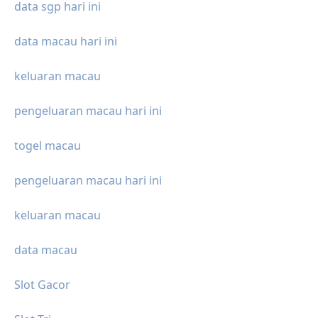
data sgp hari ini
data macau hari ini
keluaran macau
pengeluaran macau hari ini
togel macau
pengeluaran macau hari ini
keluaran macau
data macau
Slot Gacor