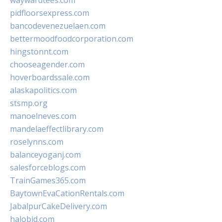
waywardtees.com
pidfloorsexpress.com
bancodevenezuelaen.com
bettermoodfoodcorporation.com
hingstonnt.com
chooseagender.com
hoverboardssale.com
alaskapolitics.com
stsmp.org
manoelneves.com
mandelaeffectlibrary.com
roselynns.com
balanceyoganj.com
salesforceblogs.com
TrainGames365.com
BaytownEvaCationRentals.com
JabalpurCakeDelivery.com
halobjd.com