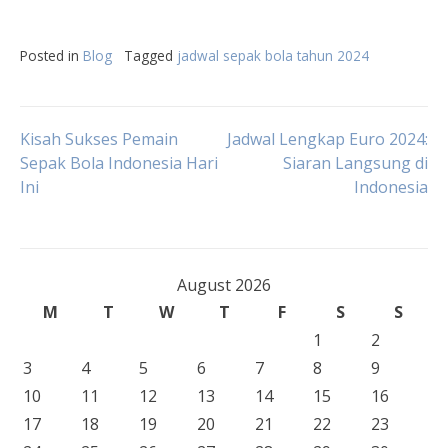
Posted in
Blog
Tagged
jadwal sepak bola tahun 2024
Post
Kisah Sukses Pemain
Jadwal Lengkap Euro 2024:
Sepak Bola Indonesia Hari
Siaran Langsung di
Ini
Indonesia
navigation
August 2026
M
T
W
T
F
S
S
1
2
3
4
5
6
7
8
9
10
11
12
13
14
15
16
17
18
19
20
21
22
23