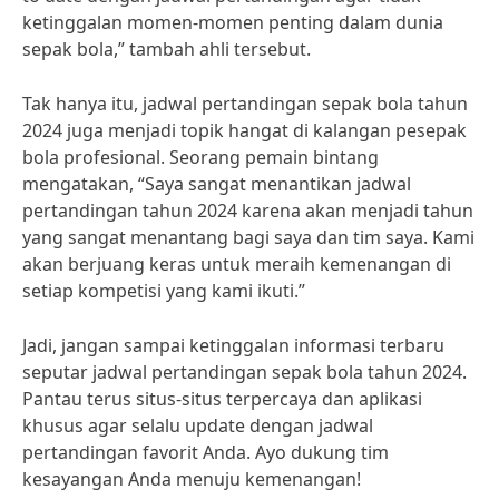
ketinggalan momen-momen penting dalam dunia
sepak bola,” tambah ahli tersebut.
Tak hanya itu, jadwal pertandingan sepak bola tahun
2024 juga menjadi topik hangat di kalangan pesepak
bola profesional. Seorang pemain bintang
mengatakan, “Saya sangat menantikan jadwal
pertandingan tahun 2024 karena akan menjadi tahun
yang sangat menantang bagi saya dan tim saya. Kami
akan berjuang keras untuk meraih kemenangan di
setiap kompetisi yang kami ikuti.”
Jadi, jangan sampai ketinggalan informasi terbaru
seputar jadwal pertandingan sepak bola tahun 2024.
Pantau terus situs-situs terpercaya dan aplikasi
khusus agar selalu update dengan jadwal
pertandingan favorit Anda. Ayo dukung tim
kesayangan Anda menuju kemenangan!