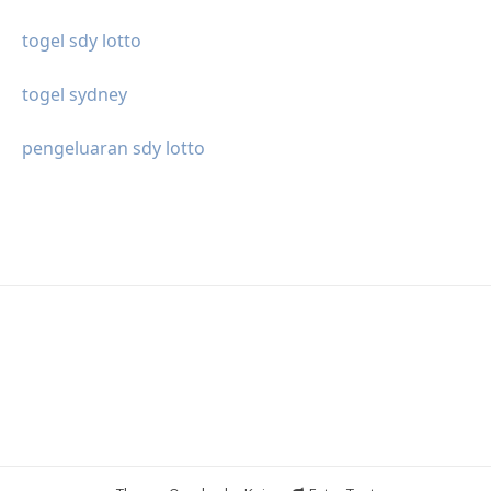
togel sdy lotto
togel sydney
pengeluaran sdy lotto