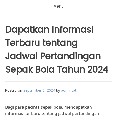
Menu
Dapatkan Informasi
Terbaru tentang
Jadwal Pertandingan
Sepak Bola Tahun 2024
Posted on
September 6, 2024
by
admincat
Bagi para pecinta sepak bola, mendapatkan
informasi terbaru tentang jadwal pertandingan