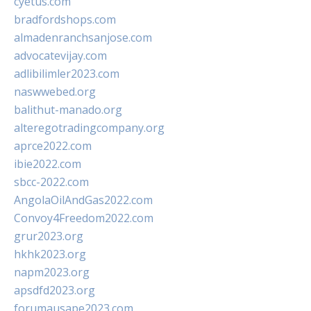
cyetus.com
bradfordshops.com
almadenranchsanjose.com
advocatevijay.com
adlibilimler2023.com
naswwebed.org
balithut-manado.org
alteregotradingcompany.org
aprce2022.com
ibie2022.com
sbcc-2022.com
AngolaOilAndGas2022.com
Convoy4Freedom2022.com
grur2023.org
hkhk2023.org
napm2023.org
apsdfd2023.org
forumausape2023.com