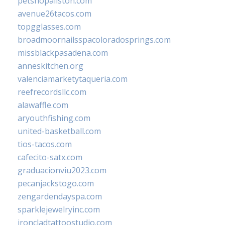
petshopallston.com
avenue26tacos.com
topgglasses.com
broadmoornailsspacoloradosprings.com
missblackpasadena.com
anneskitchen.org
valenciamarketytaqueria.com
reefrecordsllc.com
alawaffle.com
aryouthfishing.com
united-basketball.com
tios-tacos.com
cafecito-satx.com
graduacionviu2023.com
pecanjackstogo.com
zengardendayspa.com
sparklejewelryinc.com
ironcladtattoostudio.com