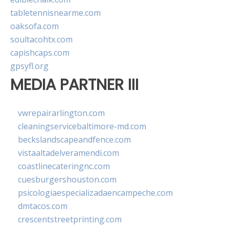
tabletennisnearme.com
oaksofa.com
soultacohtx.com
capishcaps.com
gpsyfl.org
MEDIA PARTNER III
vwrepairarlington.com
cleaningservicebaltimore-md.com
beckslandscapeandfence.com
vistaaltadelveramendi.com
coastlinecateringnc.com
cuesburgershouston.com
psicologiaespecializadaencampeche.com
dmtacos.com
crescentstreetprinting.com