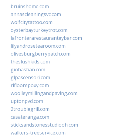
bruinshome.com
annascleaningsvc.com
wolfcitytattoo.com
oysterbayturkeytrot.com
lafronterarestauranteybar.com
lilyandrosetearoom.com
olivesburgberrypatch.com
theslushkids.com
giobastian.com
glpascensori.com
rifloorepoxy.com
woolleymillingandpaving.com
uptonpvd.com
2troublegrill.com
casateranga.com
sticksandstonesstudiooh.com
walkers-treeservice.com