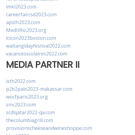
imkl2023.com
careerfaircsd2023.com
apsth2023.com
MedItRio2023.org
lcicon2023boston.com
waitangidayfestival2022.com
vacancesscolaires2022.com
MEDIA PARTNER II
isth2022.com
p2b2pabi2023-makassar.com
wocfparis2023.org
sinc2023.com
scdlqatar2022-qa.com
thecolumbiagrill.com
provisionscheeseandwineshoppe.com