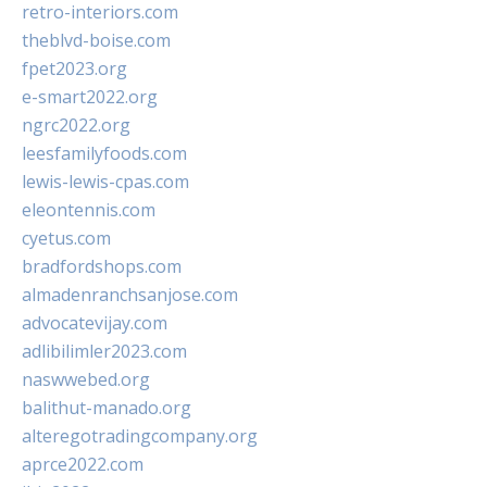
retro-interiors.com
theblvd-boise.com
fpet2023.org
e-smart2022.org
ngrc2022.org
leesfamilyfoods.com
lewis-lewis-cpas.com
eleontennis.com
cyetus.com
bradfordshops.com
almadenranchsanjose.com
advocatevijay.com
adlibilimler2023.com
naswwebed.org
balithut-manado.org
alteregotradingcompany.org
aprce2022.com