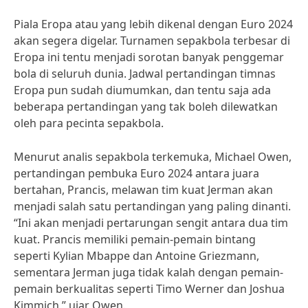
Piala Eropa atau yang lebih dikenal dengan Euro 2024
akan segera digelar. Turnamen sepakbola terbesar di
Eropa ini tentu menjadi sorotan banyak penggemar
bola di seluruh dunia. Jadwal pertandingan timnas
Eropa pun sudah diumumkan, dan tentu saja ada
beberapa pertandingan yang tak boleh dilewatkan
oleh para pecinta sepakbola.
Menurut analis sepakbola terkemuka, Michael Owen,
pertandingan pembuka Euro 2024 antara juara
bertahan, Prancis, melawan tim kuat Jerman akan
menjadi salah satu pertandingan yang paling dinanti.
“Ini akan menjadi pertarungan sengit antara dua tim
kuat. Prancis memiliki pemain-pemain bintang
seperti Kylian Mbappe dan Antoine Griezmann,
sementara Jerman juga tidak kalah dengan pemain-
pemain berkualitas seperti Timo Werner dan Joshua
Kimmich,” ujar Owen.