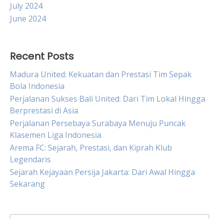
July 2024
June 2024
Recent Posts
Madura United: Kekuatan dan Prestasi Tim Sepak
Bola Indonesia
Perjalanan Sukses Bali United: Dari Tim Lokal Hingga
Berprestasi di Asia
Perjalanan Persebaya Surabaya Menuju Puncak
Klasemen Liga Indonesia
Arema FC: Sejarah, Prestasi, dan Kiprah Klub
Legendaris
Sejarah Kejayaan Persija Jakarta: Dari Awal Hingga
Sekarang