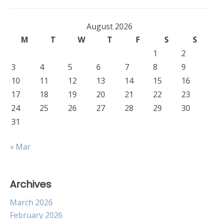
August 2026
M
T
W
T
F
S
S
1
2
3
4
5
6
7
8
9
10
11
12
13
14
15
16
17
18
19
20
21
22
23
24
25
26
27
28
29
30
31
« Mar
Archives
March 2026
February 2026