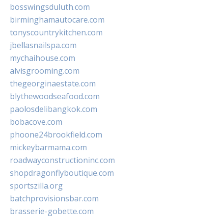
bosswingsduluth.com
birminghamautocare.com
tonyscountrykitchen.com
jbellasnailspa.com
mychaihouse.com
alvisgrooming.com
thegeorginaestate.com
blythewoodseafood.com
paolosdelibangkok.com
bobacove.com
phoone24brookfield.com
mickeybarmama.com
roadwayconstructioninc.com
shopdragonflyboutique.com
sportszilla.org
batchprovisionsbar.com
brasserie-gobette.com