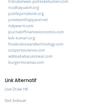
tribratanews-polreskebumen.com
rsudbayuasih.org
publikjurnalistik.org
juneteenthapparel.net
italywarm.com
journaloffinanceeconomics.com
kvk-kumari.org
foodscienceandtechnology.com
scisportsscience.com
addisababacuisineaz.com
burgerimcamas.com
Link Alternatif
Live Draw HK
Slot Indosat