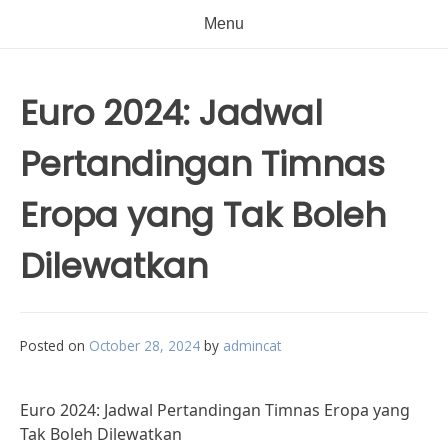
Menu
Euro 2024: Jadwal
Pertandingan Timnas
Eropa yang Tak Boleh
Dilewatkan
Posted on
October 28, 2024
by
admincat
Euro 2024: Jadwal Pertandingan Timnas Eropa yang
Tak Boleh Dilewatkan