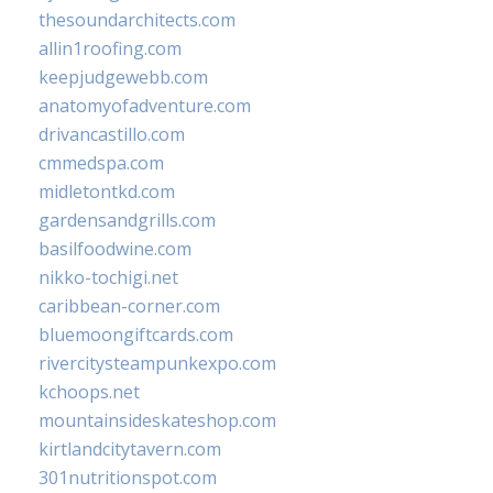
thesoundarchitects.com
allin1roofing.com
keepjudgewebb.com
anatomyofadventure.com
drivancastillo.com
cmmedspa.com
midletontkd.com
gardensandgrills.com
basilfoodwine.com
nikko-tochigi.net
caribbean-corner.com
bluemoongiftcards.com
rivercitysteampunkexpo.com
kchoops.net
mountainsideskateshop.com
kirtlandcitytavern.com
301nutritionspot.com