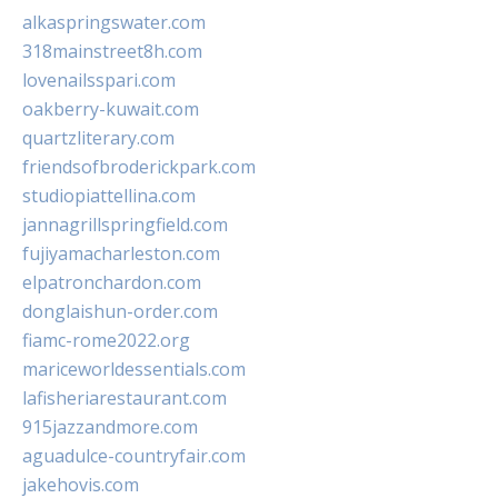
alkaspringswater.com
318mainstreet8h.com
lovenailsspari.com
oakberry-kuwait.com
quartzliterary.com
friendsofbroderickpark.com
studiopiattellina.com
jannagrillspringfield.com
fujiyamacharleston.com
elpatronchardon.com
donglaishun-order.com
fiamc-rome2022.org
mariceworldessentials.com
lafisheriarestaurant.com
915jazzandmore.com
aguadulce-countryfair.com
jakehovis.com