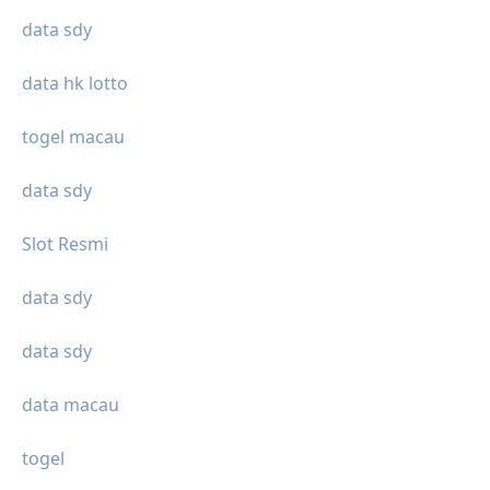
data sdy
data hk lotto
togel macau
data sdy
Slot Resmi
data sdy
data sdy
data macau
togel