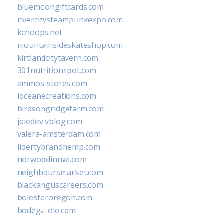
bluemoongiftcards.com
rivercitysteampunkexpo.com
kchoops.net
mountainsideskateshop.com
kirtlandcitytavern.com
301nutritionspot.com
ammos-stores.com
loceanecreations.com
birdsongridgefarm.com
joiedevivblog.com
valera-amsterdam.com
libertybrandhemp.com
norwoodinnwi.com
neighboursmarket.com
blackanguscareers.com
bolesfororegon.com
bodega-ole.com