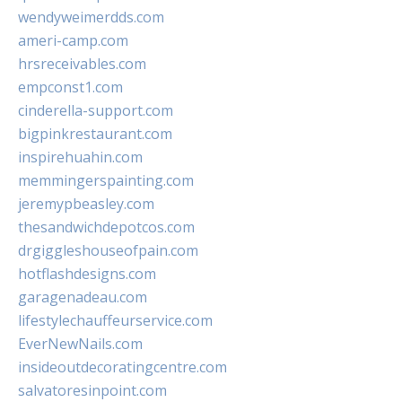
wendyweimerdds.com
ameri-camp.com
hrsreceivables.com
empconst1.com
cinderella-support.com
bigpinkrestaurant.com
inspirehuahin.com
memmingerspainting.com
jeremypbeasley.com
thesandwichdepotcos.com
drgiggleshouseofpain.com
hotflashdesigns.com
garagenadeau.com
lifestylechauffeurservice.com
EverNewNails.com
insideoutdecoratingcentre.com
salvatoresinpoint.com