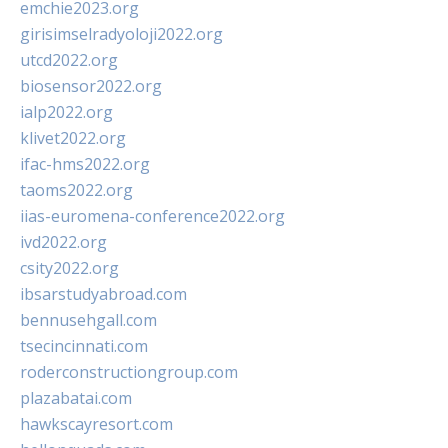
emchie2023.org
girisimselradyoloji2022.org
utcd2022.org
biosensor2022.org
ialp2022.org
klivet2022.org
ifac-hms2022.org
taoms2022.org
iias-euromena-conference2022.org
ivd2022.org
csity2022.org
ibsarstudyabroad.com
bennusehgall.com
tsecincinnati.com
roderconstructiongroup.com
plazabatai.com
hawkscayresort.com