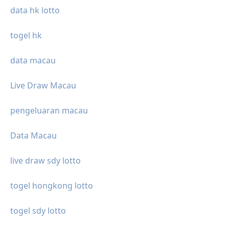
data hk lotto
togel hk
data macau
Live Draw Macau
pengeluaran macau
Data Macau
live draw sdy lotto
togel hongkong lotto
togel sdy lotto