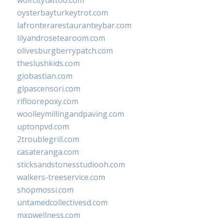
oysterbayturkeytrot.com
lafronterarestauranteybar.com
lilyandrosetearoom.com
olivesburgberrypatch.com
theslushkids.com
giobastian.com
glpascensori.com
rifloorepoxy.com
woolleymillingandpaving.com
uptonpvd.com
2troublegrill.com
casateranga.com
sticksandstonesstudiooh.com
walkers-treeservice.com
shopmossi.com
untamedcollectivesd.com
mxpwellness.com