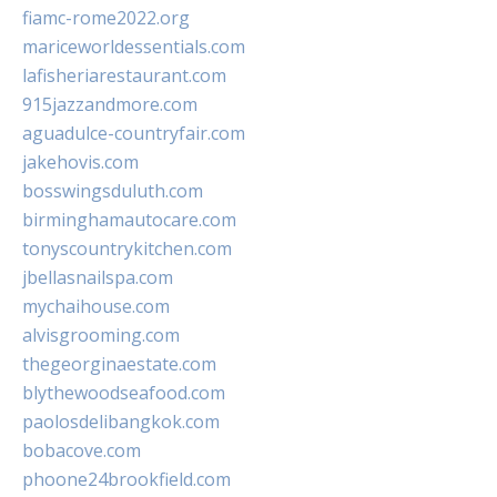
fiamc-rome2022.org
mariceworldessentials.com
lafisheriarestaurant.com
915jazzandmore.com
aguadulce-countryfair.com
jakehovis.com
bosswingsduluth.com
birminghamautocare.com
tonyscountrykitchen.com
jbellasnailspa.com
mychaihouse.com
alvisgrooming.com
thegeorginaestate.com
blythewoodseafood.com
paolosdelibangkok.com
bobacove.com
phoone24brookfield.com