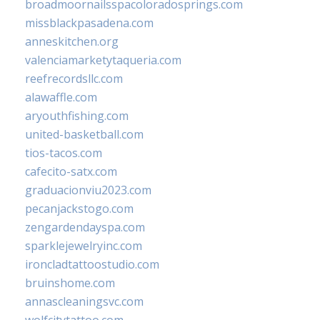
broadmoornailsspacoloradosprings.com
missblackpasadena.com
anneskitchen.org
valenciamarketytaqueria.com
reefrecordsllc.com
alawaffle.com
aryouthfishing.com
united-basketball.com
tios-tacos.com
cafecito-satx.com
graduacionviu2023.com
pecanjackstogo.com
zengardendayspa.com
sparklejewelryinc.com
ironcladtattoostudio.com
bruinshome.com
annascleaningsvc.com
wolfcitytattoo.com