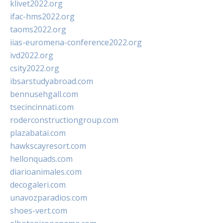
klivet2022.org
ifac-hms2022.org
taoms2022.org
iias-euromena-conference2022.org
ivd2022.org
csity2022.org
ibsarstudyabroad.com
bennusehgall.com
tsecincinnati.com
roderconstructiongroup.com
plazabatai.com
hawkscayresort.com
hellonquads.com
diarioanimales.com
decogaleri.com
unavozparadios.com
shoes-vert.com