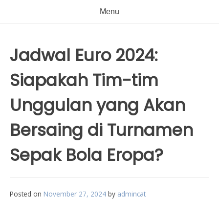
Menu
Jadwal Euro 2024:
Siapakah Tim-tim
Unggulan yang Akan
Bersaing di Turnamen
Sepak Bola Eropa?
Posted on
November 27, 2024
by
admincat