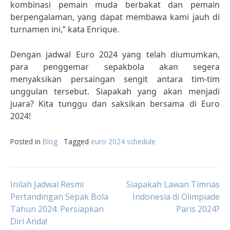
kombinasi pemain muda berbakat dan pemain
berpengalaman, yang dapat membawa kami jauh di
turnamen ini,” kata Enrique.
Dengan jadwal Euro 2024 yang telah diumumkan,
para penggemar sepakbola akan segera
menyaksikan persaingan sengit antara tim-tim
unggulan tersebut. Siapakah yang akan menjadi
juara? Kita tunggu dan saksikan bersama di Euro
2024!
Posted in
Blog
Tagged
euro 2024 schedule
Post
Inilah Jadwal Resmi
Siapakah Lawan Timnas
Pertandingan Sepak Bola
Indonesia di Olimpiade
Tahun 2024: Persiapkan
Paris 2024?
navigation
Diri Anda!