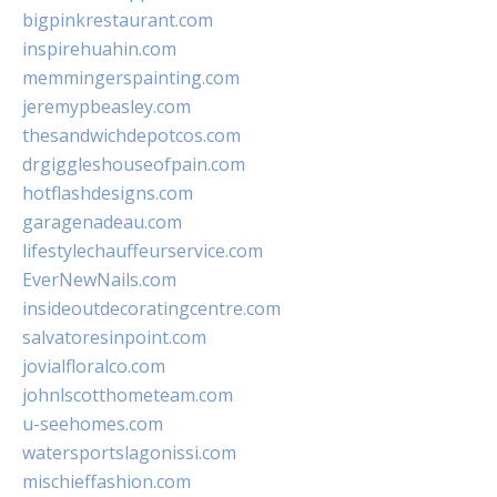
bigpinkrestaurant.com
inspirehuahin.com
memmingerspainting.com
jeremypbeasley.com
thesandwichdepotcos.com
drgiggleshouseofpain.com
hotflashdesigns.com
garagenadeau.com
lifestylechauffeurservice.com
EverNewNails.com
insideoutdecoratingcentre.com
salvatoresinpoint.com
jovialfloralco.com
johnlscotthometeam.com
u-seehomes.com
watersportslagonissi.com
mischieffashion.com