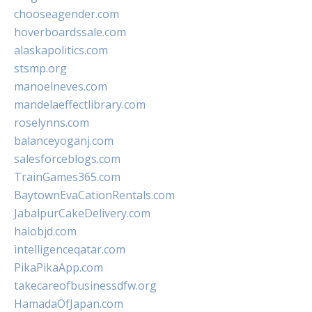
chooseagender.com
hoverboardssale.com
alaskapolitics.com
stsmp.org
manoelneves.com
mandelaeffectlibrary.com
roselynns.com
balanceyoganj.com
salesforceblogs.com
TrainGames365.com
BaytownEvaCationRentals.com
JabalpurCakeDelivery.com
halobjd.com
intelligenceqatar.com
PikaPikaApp.com
takecareofbusinessdfw.org
HamadaOfJapan.com