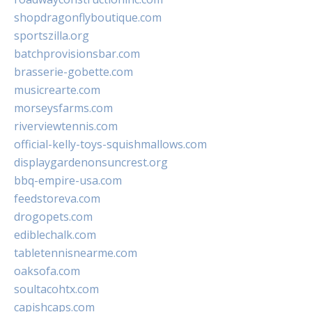
shopdragonflyboutique.com
sportszilla.org
batchprovisionsbar.com
brasserie-gobette.com
musicrearte.com
morseysfarms.com
riverviewtennis.com
official-kelly-toys-squishmallows.com
displaygardenonsuncrest.org
bbq-empire-usa.com
feedstoreva.com
drogopets.com
ediblechalk.com
tabletennisnearme.com
oaksofa.com
soultacohtx.com
capishcaps.com