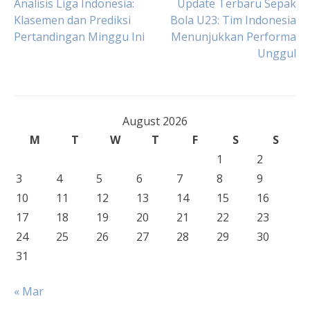
Post
Analisis Liga Indonesia:
Update Terbaru Sepak
Klasemen dan Prediksi
Bola U23: Tim Indonesia
Pertandingan Minggu Ini
Menunjukkan Performa
navigation
Unggul
August 2026
M
T
W
T
F
S
S
1
2
3
4
5
6
7
8
9
10
11
12
13
14
15
16
17
18
19
20
21
22
23
24
25
26
27
28
29
30
31
« Mar