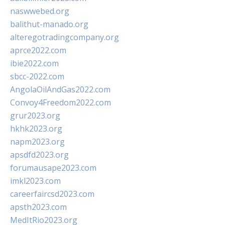
naswwebed.org
balithut-manado.org
alteregotradingcompany.org
aprce2022.com
ibie2022.com
sbcc-2022.com
AngolaOilAndGas2022.com
Convoy4Freedom2022.com
grur2023.org
hkhk2023.org
napm2023.org
apsdfd2023.org
forumausape2023.com
imkl2023.com
careerfaircsd2023.com
apsth2023.com
MedItRio2023.org