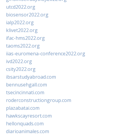
utcd2022.org
biosensor2022.org
ialp2022.org
klivet2022.org
ifac-hms2022.org
taoms2022.org
iias-euromena-conference2022.org
ivd2022.org
csity2022.org
ibsarstudyabroad.com
bennusehgall.com
tsecincinnati.com
roderconstructiongroup.com
plazabatai.com
hawkscayresort.com
hellonquads.com
diarioanimales.com