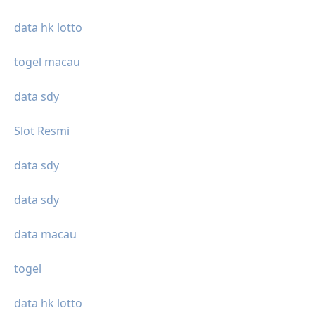
data hk lotto
togel macau
data sdy
Slot Resmi
data sdy
data sdy
data macau
togel
data hk lotto