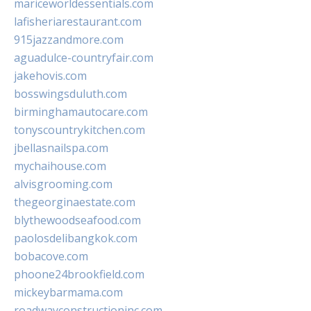
mariceworldessentials.com
lafisheriarestaurant.com
915jazzandmore.com
aguadulce-countryfair.com
jakehovis.com
bosswingsduluth.com
birminghamautocare.com
tonyscountrykitchen.com
jbellasnailspa.com
mychaihouse.com
alvisgrooming.com
thegeorginaestate.com
blythewoodseafood.com
paolosdelibangkok.com
bobacove.com
phoone24brookfield.com
mickeybarmama.com
roadwayconstructioninc.com