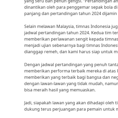
yang seru dan penuh gengsi. “Pertandingan an
dinantikan oleh para penggemar sepak bola di
panjang dan pertandingan tahun 2024 dijamin
Selain melawan Malaysia, timnas Indonesia j
jadwal pertandingan tahun 2024. Kedua tim te
memberikan perlawanan sengit kepada timnas
menjadi ujian sebenarnya bagi timnas Indonesi
dianggap remeh, dan kami harus siap untuk men
Dengan jadwal pertandingan yang penuh tantan
memberikan performa terbaik mereka di atas 
memberikan yang terbaik bagi bangsa dan ne
dengan lawan-lawan yang tidak mudah, namun 
bisa meraih hasil yang memuaskan.
Jadi, siapakah lawan yang akan dihadapi oleh 
dukung terus perjuangan para pemain untuk m