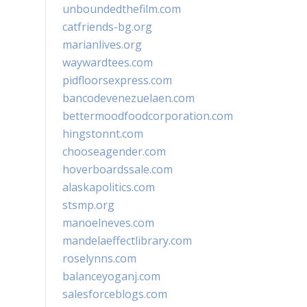
unboundedthefilm.com
catfriends-bg.org
marianlives.org
waywardtees.com
pidfloorsexpress.com
bancodevenezuelaen.com
bettermoodfoodcorporation.com
hingstonnt.com
chooseagender.com
hoverboardssale.com
alaskapolitics.com
stsmp.org
manoelneves.com
mandelaeffectlibrary.com
roselynns.com
balanceyoganj.com
salesforceblogs.com