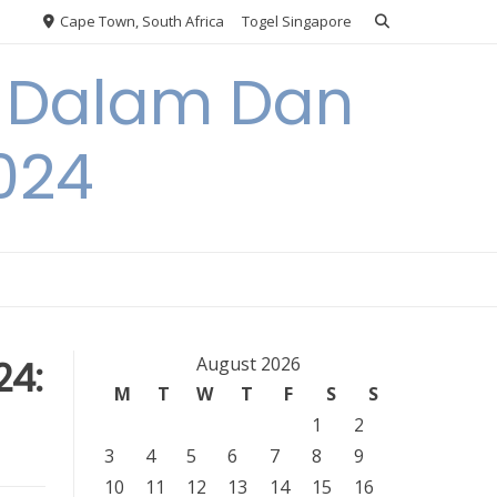
Cape Town, South Africa
Togel Singapore
a Dalam Dan
024
24:
August 2026
M
T
W
T
F
S
S
1
2
3
4
5
6
7
8
9
10
11
12
13
14
15
16