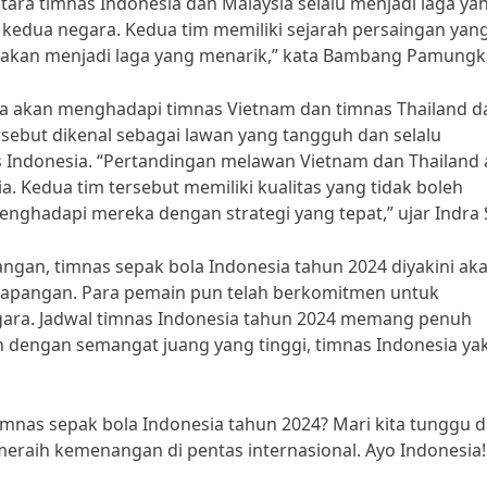
tara timnas Indonesia dan Malaysia selalu menjadi laga ya
 kedua negara. Kedua tim memiliki sejarah persaingan yan
 akan menjadi laga yang menarik,” kata Bambang Pamungk
uga akan menghadapi timnas Vietnam dan timnas Thailand 
rsebut dikenal sebagai lawan yang tangguh dan selalu
 Indonesia. “Pertandingan melawan Vietnam dan Thailand
a. Kedua tim tersebut memiliki kualitas yang tidak boleh
ghadapi mereka dengan strategi yang tepat,” ujar Indra S
gan, timnas sepak bola Indonesia tahun 2024 diyakini ak
lapangan. Para pemain pun telah berkomitmen untuk
gara. Jadwal timnas Indonesia tahun 2024 memang penuh
dengan semangat juang yang tinggi, timnas Indonesia ya
timnas sepak bola Indonesia tahun 2024? Mari kita tunggu 
eraih kemenangan di pentas internasional. Ayo Indonesia!