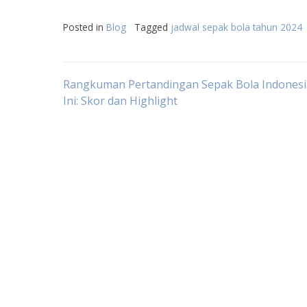
Posted in
Blog
Tagged
jadwal sepak bola tahun 2024
Post
Rangkuman Pertandingan Sepak Bola Indonesi
Ini: Skor dan Highlight
navigation