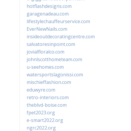
hotflashdesigns.com
garagenadeau.com
lifestylechauffeurservice.com
EverNewNails.com
insideoutdecoratingcentre.com
salvatoresinpoint.com
jovialfloralco.com
johnlscotthometeam.com
u-seehomes.com
watersportslagonissi.com
mischieffashion.com
eduwyre.com
retro-interiors.com
theblvd-boise.com
fpet2023.org
e-smart2022.org
ngrc2022.org