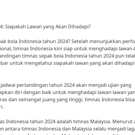
24: Siapakah Lawan yang Akan Dihadapi?
epak bola Indonesia tahun 2024? Setelah menunjukkan perf
onal, timnas Indonesia kini siap untuk menghadapi lawan
tandingan timnas sepak bola Indonesia tahun 2024 pun tela
sabar untuk mengetahui siapakah lawan yang akan dihadapi
i, jadwal pertandingan tahun 2024 akan menjadi ujian yang
apkan diri dengan baik untuk menghadapi lawan-lawan ya
as dan semangat juang yang tinggi, timnas Indonesia bisa
i.
as Indonesia tahun 2024 adalah timnas Malaysia. Menurut 
 antara timnas Indonesia dan Malaysia selalu menjadi lag