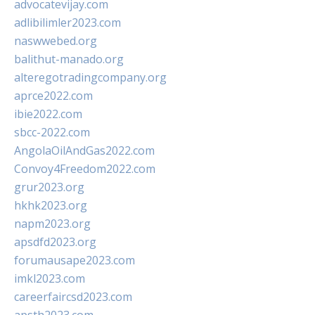
advocatevijay.com
adlibilimler2023.com
naswwebed.org
balithut-manado.org
alteregotradingcompany.org
aprce2022.com
ibie2022.com
sbcc-2022.com
AngolaOilAndGas2022.com
Convoy4Freedom2022.com
grur2023.org
hkhk2023.org
napm2023.org
apsdfd2023.org
forumausape2023.com
imkl2023.com
careerfaircsd2023.com