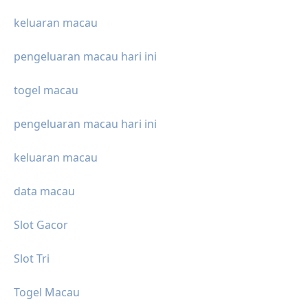
keluaran macau
pengeluaran macau hari ini
togel macau
pengeluaran macau hari ini
keluaran macau
data macau
Slot Gacor
Slot Tri
Togel Macau