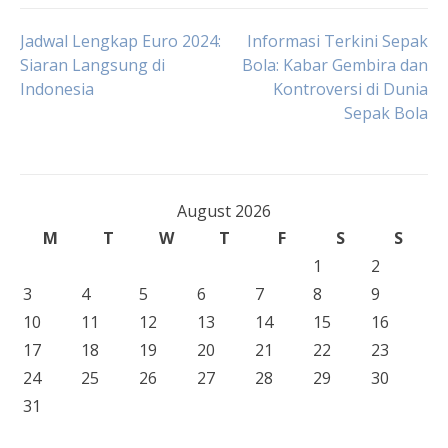
Post
Jadwal Lengkap Euro 2024:
Informasi Terkini Sepak
Siaran Langsung di
Bola: Kabar Gembira dan
Indonesia
Kontroversi di Dunia
navigation
Sepak Bola
August 2026
M
T
W
T
F
S
S
1
2
3
4
5
6
7
8
9
10
11
12
13
14
15
16
17
18
19
20
21
22
23
24
25
26
27
28
29
30
31