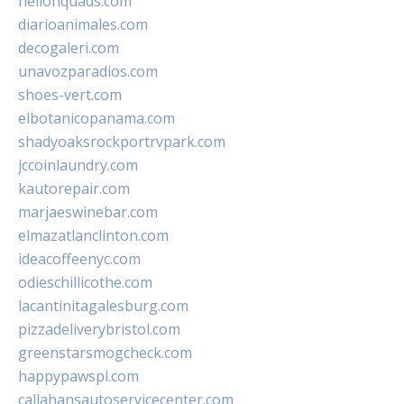
hellonquads.com
diarioanimales.com
decogaleri.com
unavozparadios.com
shoes-vert.com
elbotanicopanama.com
shadyoaksrockportrvpark.com
jccoinlaundry.com
kautorepair.com
marjaeswinebar.com
elmazatlanclinton.com
ideacoffeenyc.com
odieschillicothe.com
lacantinitagalesburg.com
pizzadeliverybristol.com
greenstarsmogcheck.com
happypawspl.com
callahansautoservicecenter.com