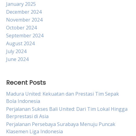
January 2025
December 2024
November 2024
October 2024
September 2024
August 2024
July 2024
June 2024
Recent Posts
Madura United: Kekuatan dan Prestasi Tim Sepak
Bola Indonesia
Perjalanan Sukses Bali United: Dari Tim Lokal Hingga
Berprestasi di Asia
Perjalanan Persebaya Surabaya Menuju Puncak
Klasemen Liga Indonesia