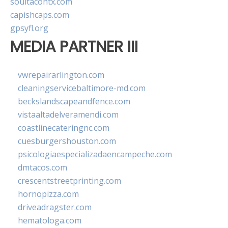
soultacohtx.com
capishcaps.com
gpsyfl.org
MEDIA PARTNER III
vwrepairarlington.com
cleaningservicebaltimore-md.com
beckslandscapeandfence.com
vistaaltadelveramendi.com
coastlinecateringnc.com
cuesburgershouston.com
psicologiaespecializadaencampeche.com
dmtacos.com
crescentstreetprinting.com
hornopizza.com
driveadragster.com
hematologa.com