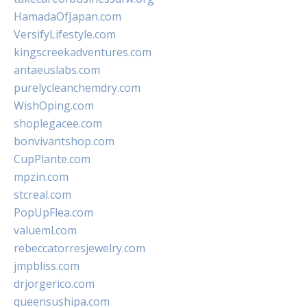
HamadaOfJapan.com
VersifyLifestyle.com
kingscreekadventures.com
antaeuslabs.com
purelycleanchemdry.com
WishOping.com
shoplegacee.com
bonvivantshop.com
CupPlante.com
mpzin.com
stcreal.com
PopUpFlea.com
valueml.com
rebeccatorresjewelry.com
jmpbliss.com
drjorgerico.com
queensushipa.com