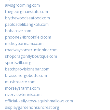
alvisgrooming.com
thegeorginaestate.com
blythewoodseafood.com
paolosdelibangkok.com
bobacove.com
phoone24brookfield.com
mickeybarmama.com
roadwayconstructioninc.com
shopdragonflyboutique.com
sportszilla.org
batchprovisionsbar.com
brasserie-gobette.com
musicrearte.com
morseysfarms.com
riverviewtennis.com
official-kelly-toys-squishmallows.com
displaygardenonsuncrest.org