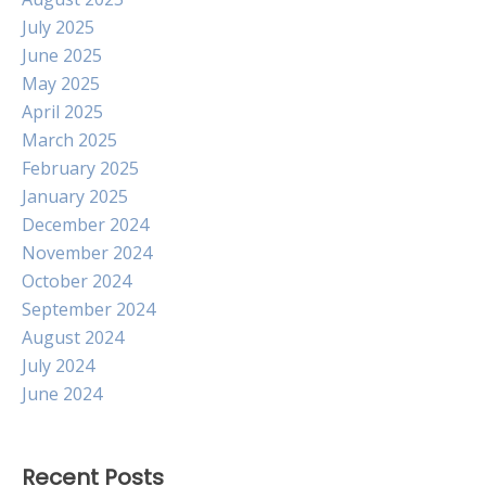
July 2025
June 2025
May 2025
April 2025
March 2025
February 2025
January 2025
December 2024
November 2024
October 2024
September 2024
August 2024
July 2024
June 2024
Recent Posts