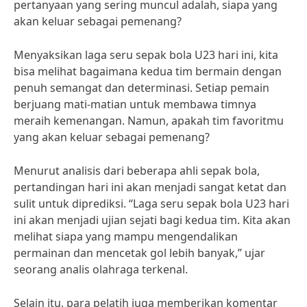
pertanyaan yang sering muncul adalah, siapa yang
akan keluar sebagai pemenang?
Menyaksikan laga seru sepak bola U23 hari ini, kita
bisa melihat bagaimana kedua tim bermain dengan
penuh semangat dan determinasi. Setiap pemain
berjuang mati-matian untuk membawa timnya
meraih kemenangan. Namun, apakah tim favoritmu
yang akan keluar sebagai pemenang?
Menurut analisis dari beberapa ahli sepak bola,
pertandingan hari ini akan menjadi sangat ketat dan
sulit untuk diprediksi. “Laga seru sepak bola U23 hari
ini akan menjadi ujian sejati bagi kedua tim. Kita akan
melihat siapa yang mampu mengendalikan
permainan dan mencetak gol lebih banyak,” ujar
seorang analis olahraga terkenal.
Selain itu, para pelatih juga memberikan komentar