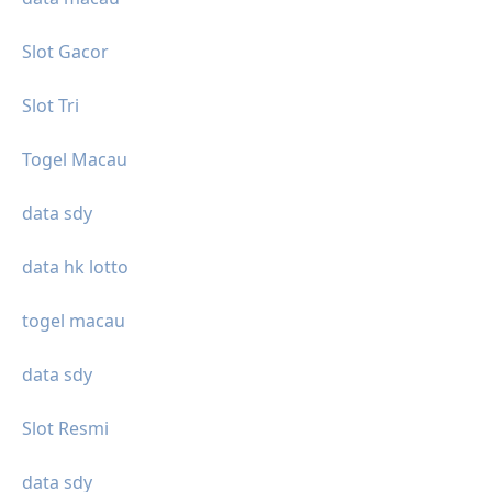
Slot Gacor
Slot Tri
Togel Macau
data sdy
data hk lotto
togel macau
data sdy
Slot Resmi
data sdy