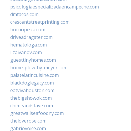
psicologiaespecializadaencampeche.com
dmtacos.com
crescentstreetprinting.com
hornopizza.com
driveadragster.com
hematologa.com
lizaivanov.com
guesttinyhomes.com
home-plow-by-meyer.com
palatelatincuisine.com
blackdoglegacy.com
eatvivahouston.com
thebigshowok.com
chimeandstave.com
greatwallseafoodny.com
theloverose.com
gabriovoice.com