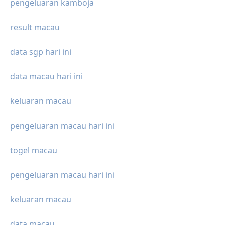
pengeluaran kamboja
result macau
data sgp hari ini
data macau hari ini
keluaran macau
pengeluaran macau hari ini
togel macau
pengeluaran macau hari ini
keluaran macau
data macau