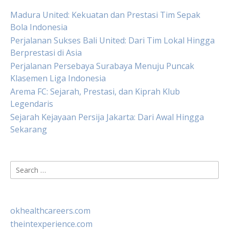
Madura United: Kekuatan dan Prestasi Tim Sepak
Bola Indonesia
Perjalanan Sukses Bali United: Dari Tim Lokal Hingga
Berprestasi di Asia
Perjalanan Persebaya Surabaya Menuju Puncak
Klasemen Liga Indonesia
Arema FC: Sejarah, Prestasi, dan Kiprah Klub
Legendaris
Sejarah Kejayaan Persija Jakarta: Dari Awal Hingga
Sekarang
Search
for:
okhealthcareers.com
theintexperience.com