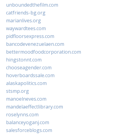
unboundedthefilm.com
catfriends-bg.org
marianlives.org
waywardtees.com
pidfloorsexpress.com
bancodevenezuelaen.com
bettermoodfoodcorporation.com
hingstonnt.com
chooseagender.com
hoverboardssale.com
alaskapolitics.com
stsmp.org
manoelneves.com
mandelaeffectlibrary.com
roselynns.com
balanceyoganj.com
salesforceblogs.com