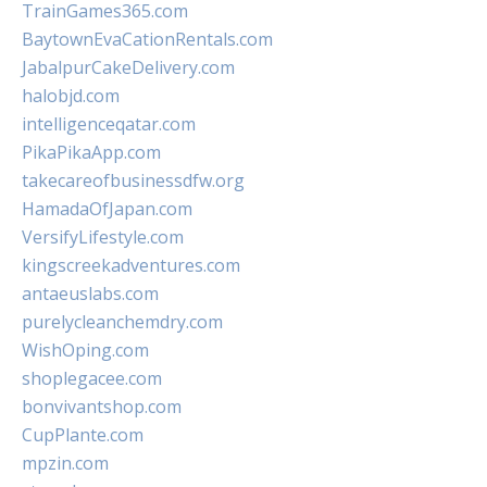
TrainGames365.com
BaytownEvaCationRentals.com
JabalpurCakeDelivery.com
halobjd.com
intelligenceqatar.com
PikaPikaApp.com
takecareofbusinessdfw.org
HamadaOfJapan.com
VersifyLifestyle.com
kingscreekadventures.com
antaeuslabs.com
purelycleanchemdry.com
WishOping.com
shoplegacee.com
bonvivantshop.com
CupPlante.com
mpzin.com