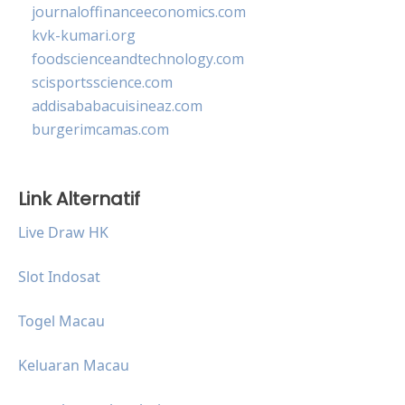
journaloffinanceeconomics.com
kvk-kumari.org
foodscienceandtechnology.com
scisportsscience.com
addisababacuisineaz.com
burgerimcamas.com
Link Alternatif
Live Draw HK
Slot Indosat
Togel Macau
Keluaran Macau