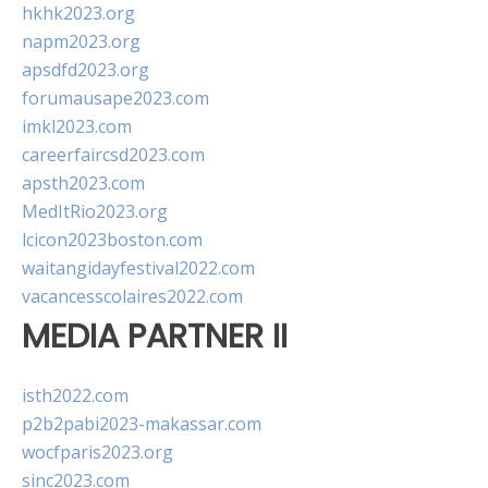
hkhk2023.org
napm2023.org
apsdfd2023.org
forumausape2023.com
imkl2023.com
careerfaircsd2023.com
apsth2023.com
MedItRio2023.org
lcicon2023boston.com
waitangidayfestival2022.com
vacancesscolaires2022.com
MEDIA PARTNER II
isth2022.com
p2b2pabi2023-makassar.com
wocfparis2023.org
sinc2023.com