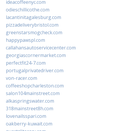
ideacoffeenyc.com
odieschillicothe.com
lacantinitagalesburg.com
pizzadeliverybristol.com
greenstarsmogcheck.com
happypawspl.com
callahansautoservicecenter.com
georgiascornermarket.com
perfectfit24-7.com
portugalprivatedriver.com
von-racer.com
coffeeshopcharleston.com
salon104mainstreet.com
alkaspringswater.com
318mainstreet8h.com
lovenailsspari.com
oakberry-kuwait.com