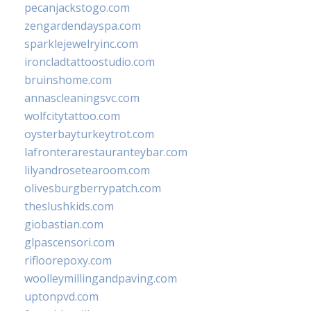
pecanjackstogo.com
zengardendayspa.com
sparklejewelryinc.com
ironcladtattoostudio.com
bruinshome.com
annascleaningsvc.com
wolfcitytattoo.com
oysterbayturkeytrot.com
lafronterarestauranteybar.com
lilyandrosetearoom.com
olivesburgberrypatch.com
theslushkids.com
giobastian.com
glpascensori.com
rifloorepoxy.com
woolleymillingandpaving.com
uptonpvd.com