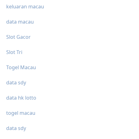
keluaran macau
data macau
Slot Gacor
Slot Tri
Togel Macau
data sdy
data hk lotto
togel macau
data sdy