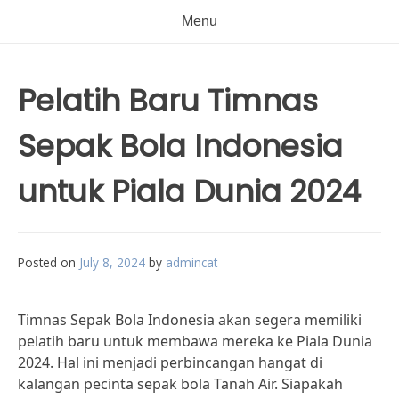
Menu
Pelatih Baru Timnas
Sepak Bola Indonesia
untuk Piala Dunia 2024
Posted on
July 8, 2024
by
admincat
Timnas Sepak Bola Indonesia akan segera memiliki
pelatih baru untuk membawa mereka ke Piala Dunia
2024. Hal ini menjadi perbincangan hangat di
kalangan pecinta sepak bola Tanah Air. Siapakah