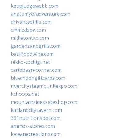
keepjudgewebb.com
anatomyofadventure.com
drivancastillo.com
cmmedspa.com
midletontkd.com
gardensandgrills.com
basilfoodwine.com
nikko-tochigi.net
caribbean-corner.com
bluemoongiftcards.com
rivercitysteampunkexpo.com
kchoops.net
mountainsideskateshop.com
kirtlandcitytavern.com
301nutritionspot.com
ammos-stores.com
loceanecreations.com