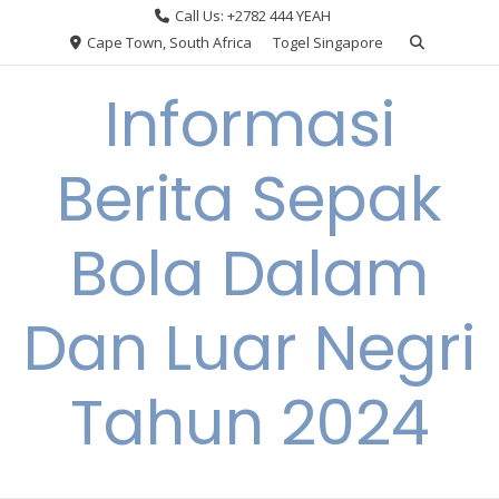
Skip
Call Us: +2782 444 YEAH
to
Cape Town, South Africa
Togel Singapore
content
Informasi
Berita Sepak
Bola Dalam
Dan Luar Negri
Tahun 2024