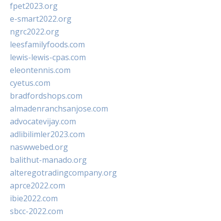
fpet2023.org
e-smart2022.org
ngrc2022.org
leesfamilyfoods.com
lewis-lewis-cpas.com
eleontennis.com
cyetus.com
bradfordshops.com
almadenranchsanjose.com
advocatevijay.com
adlibilimler2023.com
naswwebed.org
balithut-manado.org
alteregotradingcompany.org
aprce2022.com
ibie2022.com
sbcc-2022.com