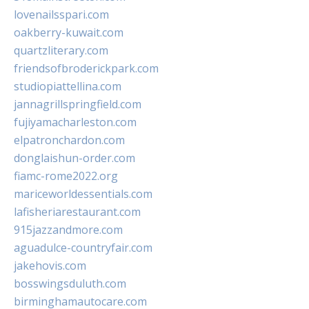
lovenailsspari.com
oakberry-kuwait.com
quartzliterary.com
friendsofbroderickpark.com
studiopiattellina.com
jannagrillspringfield.com
fujiyamacharleston.com
elpatronchardon.com
donglaishun-order.com
fiamc-rome2022.org
mariceworldessentials.com
lafisheriarestaurant.com
915jazzandmore.com
aguadulce-countryfair.com
jakehovis.com
bosswingsduluth.com
birminghamautocare.com