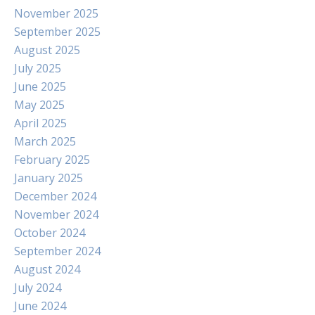
November 2025
September 2025
August 2025
July 2025
June 2025
May 2025
April 2025
March 2025
February 2025
January 2025
December 2024
November 2024
October 2024
September 2024
August 2024
July 2024
June 2024