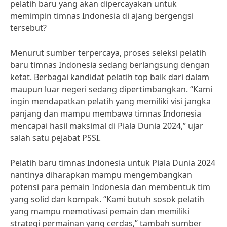
pelatih baru yang akan dipercayakan untuk
memimpin timnas Indonesia di ajang bergengsi
tersebut?
Menurut sumber terpercaya, proses seleksi pelatih
baru timnas Indonesia sedang berlangsung dengan
ketat. Berbagai kandidat pelatih top baik dari dalam
maupun luar negeri sedang dipertimbangkan. “Kami
ingin mendapatkan pelatih yang memiliki visi jangka
panjang dan mampu membawa timnas Indonesia
mencapai hasil maksimal di Piala Dunia 2024,” ujar
salah satu pejabat PSSI.
Pelatih baru timnas Indonesia untuk Piala Dunia 2024
nantinya diharapkan mampu mengembangkan
potensi para pemain Indonesia dan membentuk tim
yang solid dan kompak. “Kami butuh sosok pelatih
yang mampu memotivasi pemain dan memiliki
strategi permainan yang cerdas,” tambah sumber