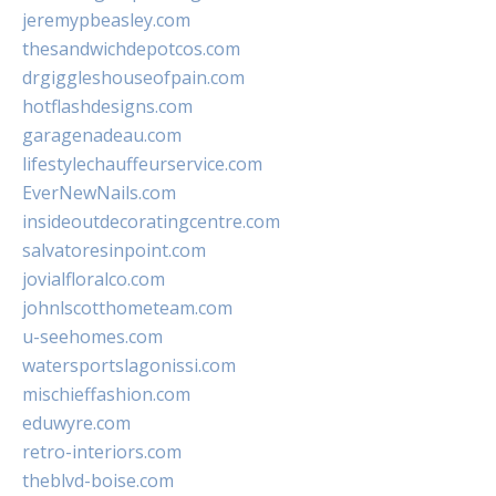
jeremypbeasley.com
thesandwichdepotcos.com
drgiggleshouseofpain.com
hotflashdesigns.com
garagenadeau.com
lifestylechauffeurservice.com
EverNewNails.com
insideoutdecoratingcentre.com
salvatoresinpoint.com
jovialfloralco.com
johnlscotthometeam.com
u-seehomes.com
watersportslagonissi.com
mischieffashion.com
eduwyre.com
retro-interiors.com
theblvd-boise.com