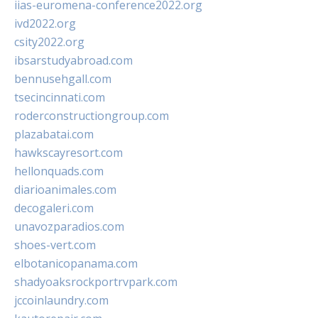
iias-euromena-conference2022.org
ivd2022.org
csity2022.org
ibsarstudyabroad.com
bennusehgall.com
tsecincinnati.com
roderconstructiongroup.com
plazabatai.com
hawkscayresort.com
hellonquads.com
diarioanimales.com
decogaleri.com
unavozparadios.com
shoes-vert.com
elbotanicopanama.com
shadyoaksrockportrvpark.com
jccoinlaundry.com