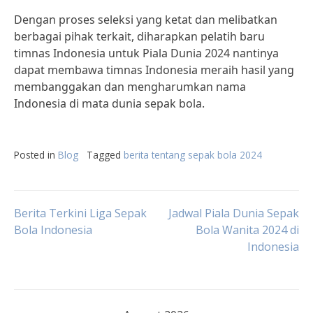
Dengan proses seleksi yang ketat dan melibatkan
berbagai pihak terkait, diharapkan pelatih baru
timnas Indonesia untuk Piala Dunia 2024 nantinya
dapat membawa timnas Indonesia meraih hasil yang
membanggakan dan mengharumkan nama
Indonesia di mata dunia sepak bola.
Posted in
Blog
Tagged
berita tentang sepak bola 2024
Post
Berita Terkini Liga Sepak
Jadwal Piala Dunia Sepak
Bola Indonesia
Bola Wanita 2024 di
Indonesia
navigation