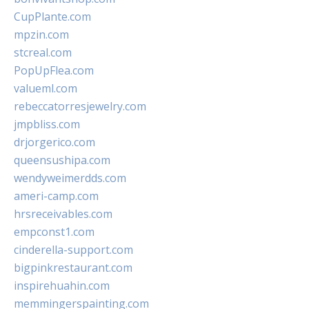
CupPlante.com
mpzin.com
stcreal.com
PopUpFlea.com
valueml.com
rebeccatorresjewelry.com
jmpbliss.com
drjorgerico.com
queensushipa.com
wendyweimerdds.com
ameri-camp.com
hrsreceivables.com
empconst1.com
cinderella-support.com
bigpinkrestaurant.com
inspirehuahin.com
memmingerspainting.com