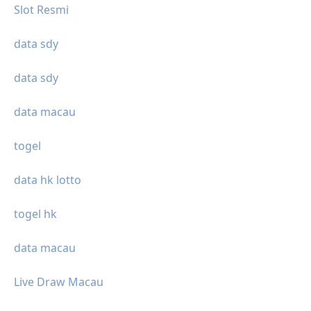
Slot Resmi
data sdy
data sdy
data macau
togel
data hk lotto
togel hk
data macau
Live Draw Macau