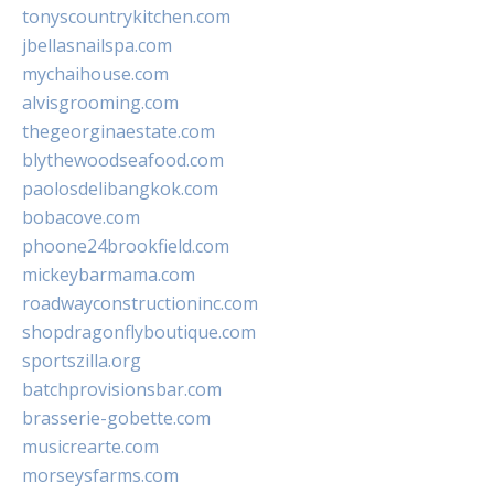
tonyscountrykitchen.com
jbellasnailspa.com
mychaihouse.com
alvisgrooming.com
thegeorginaestate.com
blythewoodseafood.com
paolosdelibangkok.com
bobacove.com
phoone24brookfield.com
mickeybarmama.com
roadwayconstructioninc.com
shopdragonflyboutique.com
sportszilla.org
batchprovisionsbar.com
brasserie-gobette.com
musicrearte.com
morseysfarms.com