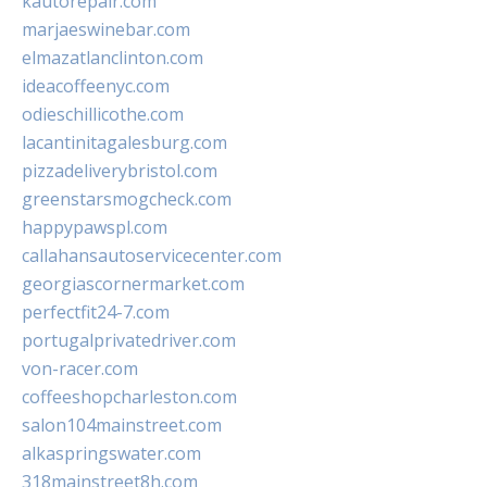
kautorepair.com
marjaeswinebar.com
elmazatlanclinton.com
ideacoffeenyc.com
odieschillicothe.com
lacantinitagalesburg.com
pizzadeliverybristol.com
greenstarsmogcheck.com
happypawspl.com
callahansautoservicecenter.com
georgiascornermarket.com
perfectfit24-7.com
portugalprivatedriver.com
von-racer.com
coffeeshopcharleston.com
salon104mainstreet.com
alkaspringswater.com
318mainstreet8h.com