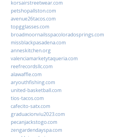
korsairstreetwear.com
petshopallston.com
avenue26tacos.com
topgglasses.com
broadmoornailsspacoloradosprings.com
missblackpasadena.com
anneskitchen.org
valenciamarketytaqueria.com
reefrecordsllc.com
alawaffle.com
aryouthfishing.com
united-basketball.com
tios-tacos.com
cafecito-satx.com
graduacionviu2023.com
pecanjackstogo.com
zengardendayspa.com