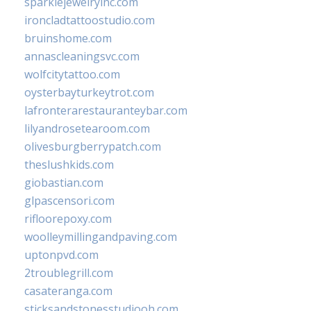
sparklejewelryinc.com
ironcladtattoostudio.com
bruinshome.com
annascleaningsvc.com
wolfcitytattoo.com
oysterbayturkeytrot.com
lafronterarestauranteybar.com
lilyandrosetearoom.com
olivesburgberrypatch.com
theslushkids.com
giobastian.com
glpascensori.com
rifloorepoxy.com
woolleymillingandpaving.com
uptonpvd.com
2troublegrill.com
casateranga.com
sticksandstonesstudiooh.com