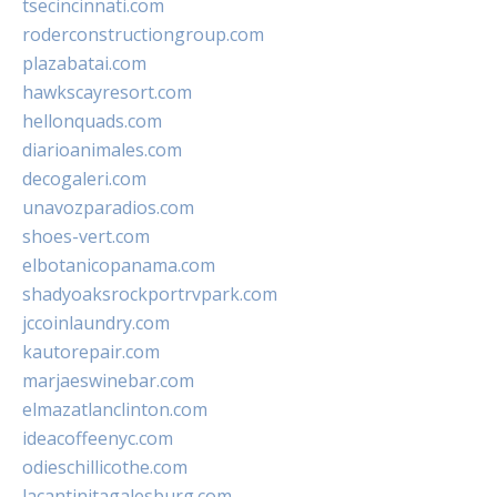
tsecincinnati.com
roderconstructiongroup.com
plazabatai.com
hawkscayresort.com
hellonquads.com
diarioanimales.com
decogaleri.com
unavozparadios.com
shoes-vert.com
elbotanicopanama.com
shadyoaksrockportrvpark.com
jccoinlaundry.com
kautorepair.com
marjaeswinebar.com
elmazatlanclinton.com
ideacoffeenyc.com
odieschillicothe.com
lacantinitagalesburg.com