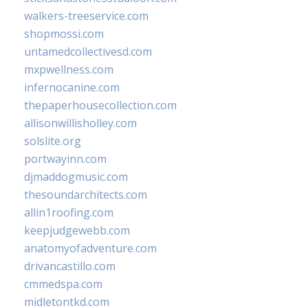
walkers-treeservice.com
shopmossi.com
untamedcollectivesd.com
mxpwellness.com
infernocanine.com
thepaperhousecollection.com
allisonwillisholley.com
solslite.org
portwayinn.com
djmaddogmusic.com
thesoundarchitects.com
allin1roofing.com
keepjudgewebb.com
anatomyofadventure.com
drivancastillo.com
cmmedspa.com
midletontkd.com