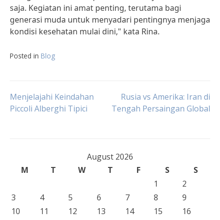
saja. Kegiatan ini amat penting, terutama bagi
generasi muda untuk menyadari pentingnya menjaga
kondisi kesehatan mulai dini," kata Rina.
Posted in
Blog
Post
Menjelajahi Keindahan
Rusia vs Amerika: Iran di
Piccoli Alberghi Tipici
Tengah Persaingan Global
navigation
August 2026
M
T
W
T
F
S
S
1
2
3
4
5
6
7
8
9
10
11
12
13
14
15
16