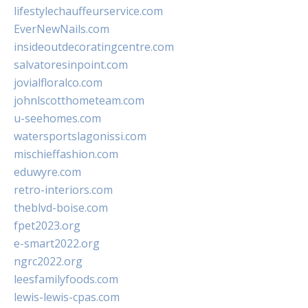
lifestylechauffeurservice.com
EverNewNails.com
insideoutdecoratingcentre.com
salvatoresinpoint.com
jovialfloralco.com
johnlscotthometeam.com
u-seehomes.com
watersportslagonissi.com
mischieffashion.com
eduwyre.com
retro-interiors.com
theblvd-boise.com
fpet2023.org
e-smart2022.org
ngrc2022.org
leesfamilyfoods.com
lewis-lewis-cpas.com