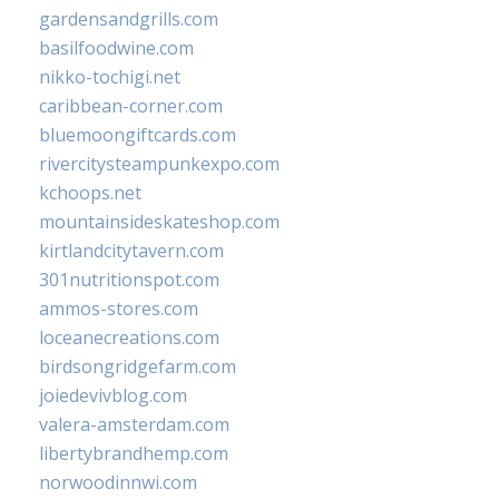
gardensandgrills.com
basilfoodwine.com
nikko-tochigi.net
caribbean-corner.com
bluemoongiftcards.com
rivercitysteampunkexpo.com
kchoops.net
mountainsideskateshop.com
kirtlandcitytavern.com
301nutritionspot.com
ammos-stores.com
loceanecreations.com
birdsongridgefarm.com
joiedevivblog.com
valera-amsterdam.com
libertybrandhemp.com
norwoodinnwi.com