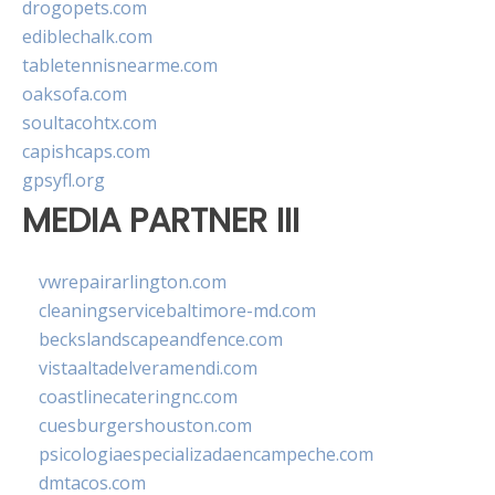
drogopets.com
ediblechalk.com
tabletennisnearme.com
oaksofa.com
soultacohtx.com
capishcaps.com
gpsyfl.org
MEDIA PARTNER III
vwrepairarlington.com
cleaningservicebaltimore-md.com
beckslandscapeandfence.com
vistaaltadelveramendi.com
coastlinecateringnc.com
cuesburgershouston.com
psicologiaespecializadaencampeche.com
dmtacos.com