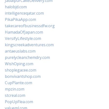
JabalpurCakeDelivery.com
halobjd.com
intelligenceqatar.com
PikaPikaApp.com
takecareofbusinessdfw.org
HamadaOfJapan.com
VersifyLifestyle.com
kingscreekadventures.com
antaeuslabs.com
purelycleanchemdry.com
WishOping.com
shoplegacee.com
bonvivantshop.com
CupPlante.com
mpzin.com
stcreal.com
PopUpFlea.com
valueml.com