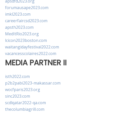
apsdfd2023.org
forumausape2023.com
imkl2023.com
careerfaircsd2023.com
apsth2023.com
MedItRio2023.org
lcicon2023boston.com
waitangidayfestival2022.com
vacancesscolaires2022.com
MEDIA PARTNER II
isth2022.com
p2b2pabi2023-makassar.com
wocfparis2023.org
sinc2023.com
scdlqatar2022-qa.com
thecolumbiagrill.com