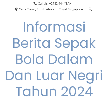
Skip
Call Us: +2782 444 YEAH
to
Cape Town, South Africa
Togel Singapore
content
Informasi
Berita Sepak
Bola Dalam
Dan Luar Negri
Tahun 2024