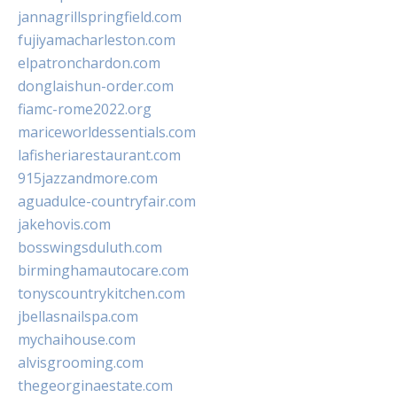
jannagrillspringfield.com
fujiyamacharleston.com
elpatronchardon.com
donglaishun-order.com
fiamc-rome2022.org
mariceworldessentials.com
lafisheriarestaurant.com
915jazzandmore.com
aguadulce-countryfair.com
jakehovis.com
bosswingsduluth.com
birminghamautocare.com
tonyscountrykitchen.com
jbellasnailspa.com
mychaihouse.com
alvisgrooming.com
thegeorginaestate.com