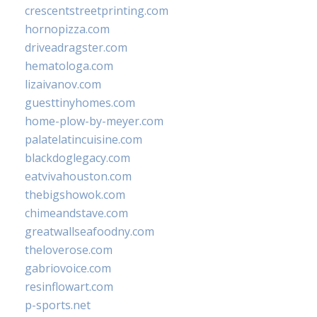
crescentstreetprinting.com
hornopizza.com
driveadragster.com
hematologa.com
lizaivanov.com
guesttinyhomes.com
home-plow-by-meyer.com
palatelatincuisine.com
blackdoglegacy.com
eatvivahouston.com
thebigshowok.com
chimeandstave.com
greatwallseafoodny.com
theloverose.com
gabriovoice.com
resinflowart.com
p-sports.net