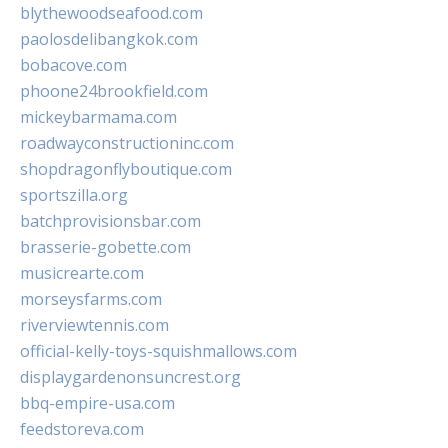
blythewoodseafood.com
paolosdelibangkok.com
bobacove.com
phoone24brookfield.com
mickeybarmama.com
roadwayconstructioninc.com
shopdragonflyboutique.com
sportszilla.org
batchprovisionsbar.com
brasserie-gobette.com
musicrearte.com
morseysfarms.com
riverviewtennis.com
official-kelly-toys-squishmallows.com
displaygardenonsuncrest.org
bbq-empire-usa.com
feedstoreva.com