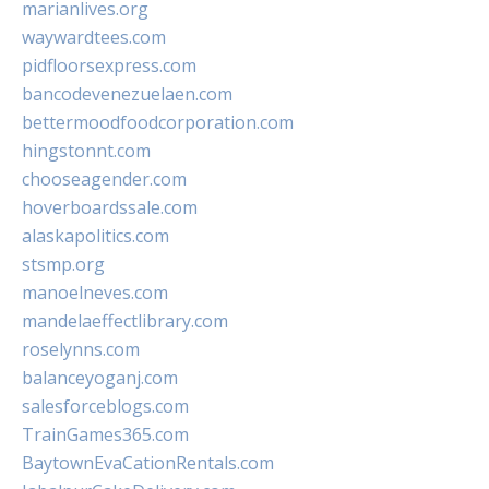
marianlives.org
waywardtees.com
pidfloorsexpress.com
bancodevenezuelaen.com
bettermoodfoodcorporation.com
hingstonnt.com
chooseagender.com
hoverboardssale.com
alaskapolitics.com
stsmp.org
manoelneves.com
mandelaeffectlibrary.com
roselynns.com
balanceyoganj.com
salesforceblogs.com
TrainGames365.com
BaytownEvaCationRentals.com