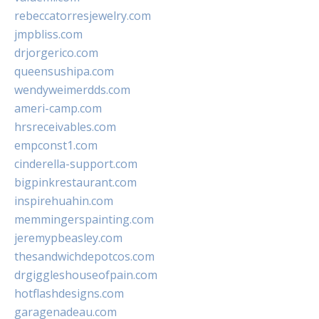
rebeccatorresjewelry.com
jmpbliss.com
drjorgerico.com
queensushipa.com
wendyweimerdds.com
ameri-camp.com
hrsreceivables.com
empconst1.com
cinderella-support.com
bigpinkrestaurant.com
inspirehuahin.com
memmingerspainting.com
jeremypbeasley.com
thesandwichdepotcos.com
drgiggleshouseofpain.com
hotflashdesigns.com
garagenadeau.com