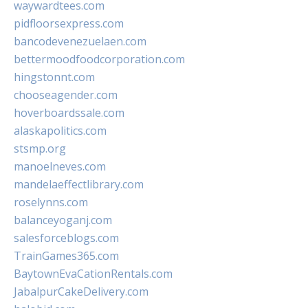
waywardtees.com
pidfloorsexpress.com
bancodevenezuelaen.com
bettermoodfoodcorporation.com
hingstonnt.com
chooseagender.com
hoverboardssale.com
alaskapolitics.com
stsmp.org
manoelneves.com
mandelaeffectlibrary.com
roselynns.com
balanceyoganj.com
salesforceblogs.com
TrainGames365.com
BaytownEvaCationRentals.com
JabalpurCakeDelivery.com