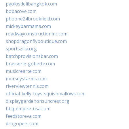
paolosdelibangkok.com
bobacove.com
phoone24brookfield.com
mickeybarmama.com
roadwayconstructioninc.com
shopdragonflyboutique.com
sportszilla.org
batchprovisionsbar.com
brasserie-gobette.com
musicrearte.com
morseysfarms.com
riverviewtennis.com
official-kelly-toys-squishmallows.com
displaygardenonsuncrest.org
bbq-empire-usa.com
feedstoreva.com
drogopets.com