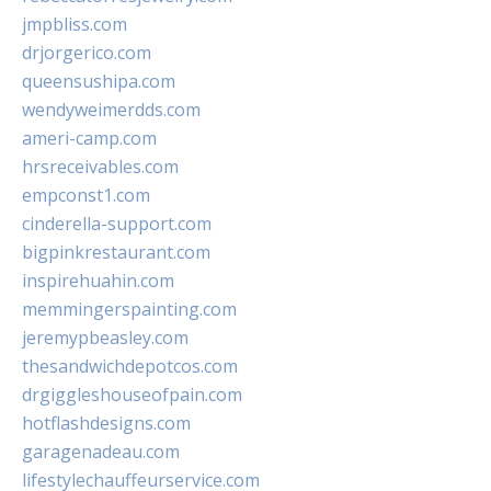
jmpbliss.com
drjorgerico.com
queensushipa.com
wendyweimerdds.com
ameri-camp.com
hrsreceivables.com
empconst1.com
cinderella-support.com
bigpinkrestaurant.com
inspirehuahin.com
memmingerspainting.com
jeremypbeasley.com
thesandwichdepotcos.com
drgiggleshouseofpain.com
hotflashdesigns.com
garagenadeau.com
lifestylechauffeurservice.com