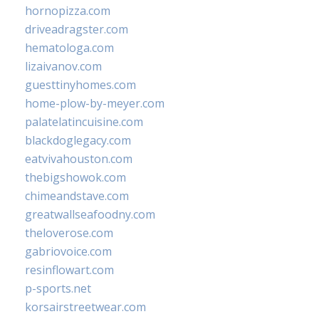
hornopizza.com
driveadragster.com
hematologa.com
lizaivanov.com
guesttinyhomes.com
home-plow-by-meyer.com
palatelatincuisine.com
blackdoglegacy.com
eatvivahouston.com
thebigshowok.com
chimeandstave.com
greatwallseafoodny.com
theloverose.com
gabriovoice.com
resinflowart.com
p-sports.net
korsairstreetwear.com