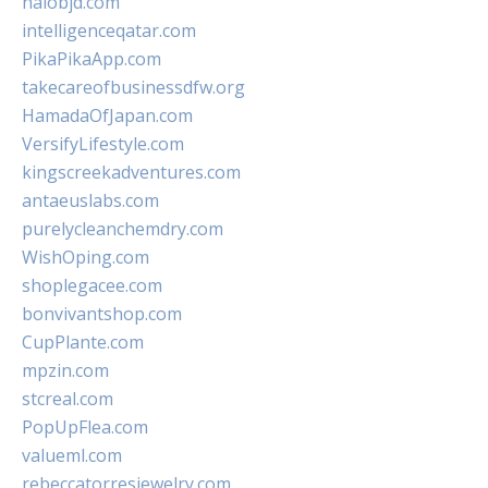
halobjd.com
intelligenceqatar.com
PikaPikaApp.com
takecareofbusinessdfw.org
HamadaOfJapan.com
VersifyLifestyle.com
kingscreekadventures.com
antaeuslabs.com
purelycleanchemdry.com
WishOping.com
shoplegacee.com
bonvivantshop.com
CupPlante.com
mpzin.com
stcreal.com
PopUpFlea.com
valueml.com
rebeccatorresjewelry.com