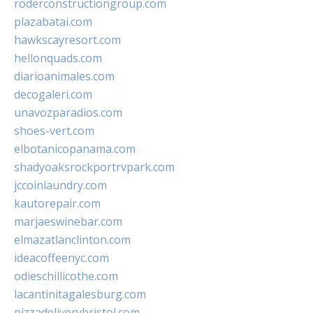
roderconstructiongroup.com
plazabatai.com
hawkscayresort.com
hellonquads.com
diarioanimales.com
decogaleri.com
unavozparadios.com
shoes-vert.com
elbotanicopanama.com
shadyoaksrockportrvpark.com
jccoinlaundry.com
kautorepair.com
marjaeswinebar.com
elmazatlanclinton.com
ideacoffeenyc.com
odieschillicothe.com
lacantinitagalesburg.com
pizzadeliverybristol.com