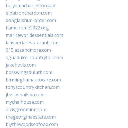
fujiyamacharleston.com
elpatronchardon.com
donglaishun-order.com
fiamc-rome2022.org
mariceworldessentials.com
lafisheriarestaurant.com
915jazzandmore.com
aguadulce-countryfair.com
jakehovis.com
bosswingsduluth.com
birminghamautocare.com
tonyscountrykitchen.com
jbellasnailspa.com
mychaihouse.com
alvisgrooming.com
thegeorginaestate.com
blythewoodseafood.com