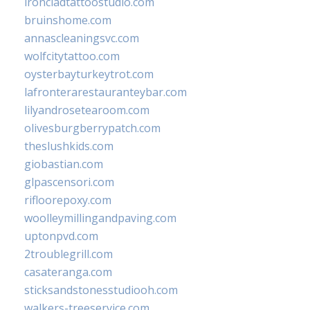
ironcladtattoostudio.com
bruinshome.com
annascleaningsvc.com
wolfcitytattoo.com
oysterbayturkeytrot.com
lafronterarestauranteybar.com
lilyandrosetearoom.com
olivesburgberrypatch.com
theslushkids.com
giobastian.com
glpascensori.com
rifloorepoxy.com
woolleymillingandpaving.com
uptonpvd.com
2troublegrill.com
casateranga.com
sticksandstonesstudiooh.com
walkers-treeservice.com