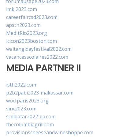
forumausape2023.com
imkl2023.com
careerfaircsd2023.com
apsth2023.com
MedItRio2023.org
lcicon2023boston.com
waitangidayfestival2022.com
vacancesscolaires2022.com
MEDIA PARTNER II
isth2022.com
p2b2pabi2023-makassar.com
wocfparis2023.org
sinc2023.com
scdlqatar2022-qa.com
thecolumbiagrill.com
provisionscheeseandwineshoppe.com