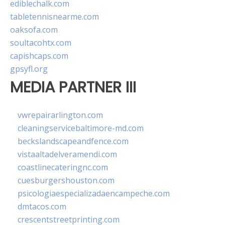
ediblechalk.com
tabletennisnearme.com
oaksofa.com
soultacohtx.com
capishcaps.com
gpsyfl.org
MEDIA PARTNER III
vwrepairarlington.com
cleaningservicebaltimore-md.com
beckslandscapeandfence.com
vistaaltadelveramendi.com
coastlinecateringnc.com
cuesburgershouston.com
psicologiaespecializadaencampeche.com
dmtacos.com
crescentstreetprinting.com