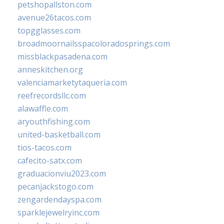
petshopallston.com
avenue26tacos.com
topgglasses.com
broadmoornailsspacoloradosprings.com
missblackpasadena.com
anneskitchen.org
valenciamarketytaqueria.com
reefrecordsllc.com
alawaffle.com
aryouthfishing.com
united-basketball.com
tios-tacos.com
cafecito-satx.com
graduacionviu2023.com
pecanjackstogo.com
zengardendayspa.com
sparklejewelryinc.com