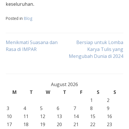
keseluruhan.
Posted in
Blog
Post
Menikmati Suasana dan
Bersiap untuk Lomba
Rasa di IMPAR
Karya Tulis yang
Mengubah Dunia di 2024
navigation
August 2026
M
T
W
T
F
S
S
1
2
3
4
5
6
7
8
9
10
11
12
13
14
15
16
17
18
19
20
21
22
23