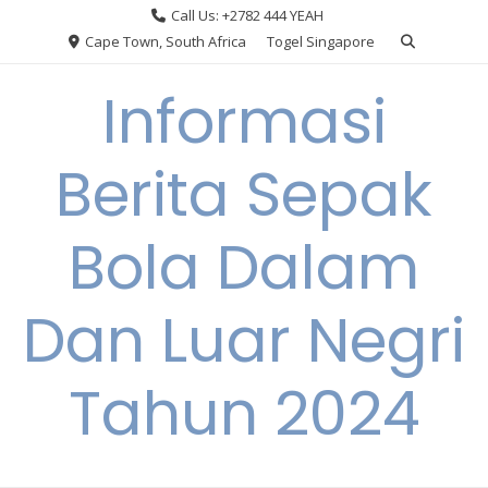
Skip
Call Us: +2782 444 YEAH
to
Cape Town, South Africa
Togel Singapore
content
Informasi
Berita Sepak
Bola Dalam
Dan Luar Negri
Tahun 2024