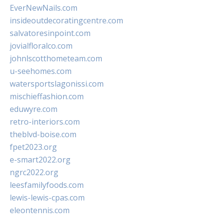
EverNewNails.com
insideoutdecoratingcentre.com
salvatoresinpoint.com
jovialfloralco.com
johnlscotthometeam.com
u-seehomes.com
watersportslagonissi.com
mischieffashion.com
eduwyre.com
retro-interiors.com
theblvd-boise.com
fpet2023.org
e-smart2022.org
ngrc2022.org
leesfamilyfoods.com
lewis-lewis-cpas.com
eleontennis.com