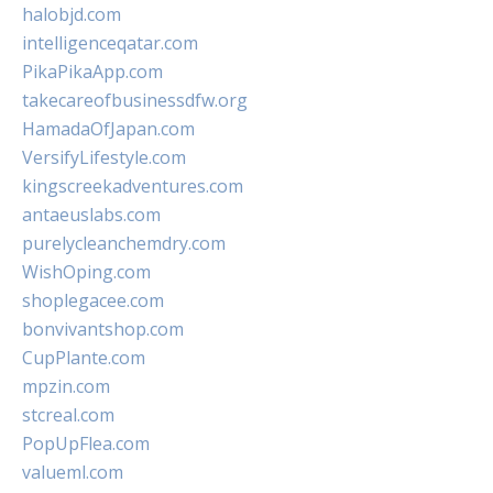
halobjd.com
intelligenceqatar.com
PikaPikaApp.com
takecareofbusinessdfw.org
HamadaOfJapan.com
VersifyLifestyle.com
kingscreekadventures.com
antaeuslabs.com
purelycleanchemdry.com
WishOping.com
shoplegacee.com
bonvivantshop.com
CupPlante.com
mpzin.com
stcreal.com
PopUpFlea.com
valueml.com