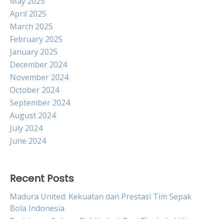
May 2025
April 2025
March 2025
February 2025
January 2025
December 2024
November 2024
October 2024
September 2024
August 2024
July 2024
June 2024
Recent Posts
Madura United: Kekuatan dan Prestasi Tim Sepak
Bola Indonesia