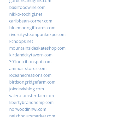
gardensandgrills.com
basilfoodwine.com
nikko-tochigi.net
caribbean-corner.com
bluemoongiftcards.com
rivercitysteampunkexpo.com
kchoops.net
mountainsideskateshop.com
kirtlandcitytavern.com
301nutritionspot.com
ammos-stores.com
loceanecreations.com
birdsongridgefarm.com
joiedevivblog.com
valera-amsterdam.com
libertybrandhemp.com
norwoodinnwi.com
neighboursmarket.com