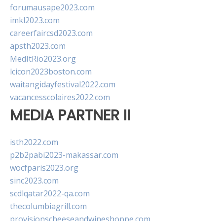
forumausape2023.com
imkl2023.com
careerfaircsd2023.com
apsth2023.com
MedItRio2023.org
lcicon2023boston.com
waitangidayfestival2022.com
vacancesscolaires2022.com
MEDIA PARTNER II
isth2022.com
p2b2pabi2023-makassar.com
wocfparis2023.org
sinc2023.com
scdlqatar2022-qa.com
thecolumbiagrill.com
provisionscheeseandwineshoppe.com