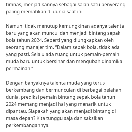
timnas, menjadikannya sebagai salah satu penyerang
paling mematikan di dunia saat ini.
Namun, tidak menutup kemungkinan adanya talenta
baru yang akan muncul dan menjadi bintang sepak
bola tahun 2024. Seperti yang diungkapkan oleh
seorang manajer tim, “Dalam sepak bola, tidak ada
yang pasti. Selalu ada ruang untuk pemain-pemain
muda baru untuk bersinar dan mengubah dinamika
permainan.”
Dengan banyaknya talenta muda yang terus
berkembang dan bermunculan di berbagai belahan
dunia, prediksi pemain bintang sepak bola tahun
2024 memang menjadi hal yang menarik untuk
dipantau. Siapakah yang akan menjadi bintang di
masa depan? Kita tunggu saja dan saksikan
perkembangannya.