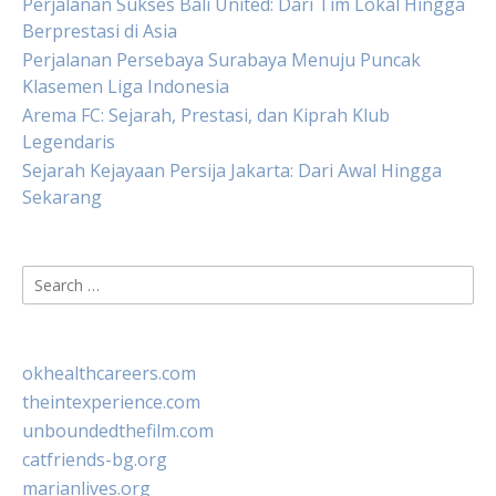
Perjalanan Sukses Bali United: Dari Tim Lokal Hingga
Berprestasi di Asia
Perjalanan Persebaya Surabaya Menuju Puncak
Klasemen Liga Indonesia
Arema FC: Sejarah, Prestasi, dan Kiprah Klub
Legendaris
Sejarah Kejayaan Persija Jakarta: Dari Awal Hingga
Sekarang
Search
for:
okhealthcareers.com
theintexperience.com
unboundedthefilm.com
catfriends-bg.org
marianlives.org