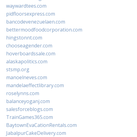
waywardtees.com
pidfloorsexpress.com
bancodevenezuelaen.com
bettermoodfoodcorporation.com
hingstonnt.com
chooseagender.com
hoverboardssale.com
alaskapolitics.com
stsmp.org
manoelneves.com
mandelaeffectlibrary.com
roselynns.com
balanceyoganj.com
salesforceblogs.com
TrainGames365.com
BaytownEvaCationRentals.com
JabalpurCakeDelivery.com