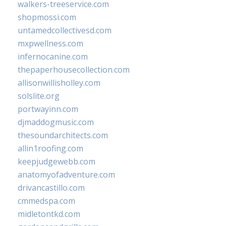
walkers-treeservice.com
shopmossi.com
untamedcollectivesd.com
mxpwellness.com
infernocanine.com
thepaperhousecollection.com
allisonwillisholley.com
solslite.org
portwayinn.com
djmaddogmusic.com
thesoundarchitects.com
allin1roofing.com
keepjudgewebb.com
anatomyofadventure.com
drivancastillo.com
cmmedspa.com
midletontkd.com