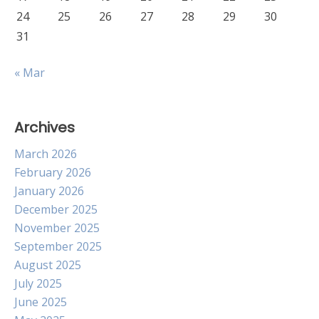
24
25
26
27
28
29
30
31
« Mar
Archives
March 2026
February 2026
January 2026
December 2025
November 2025
September 2025
August 2025
July 2025
June 2025