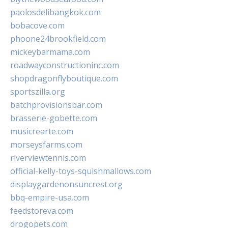
paolosdelibangkok.com
bobacove.com
phoone24brookfield.com
mickeybarmama.com
roadwayconstructioninc.com
shopdragonflyboutique.com
sportszilla.org
batchprovisionsbar.com
brasserie-gobette.com
musicrearte.com
morseysfarms.com
riverviewtennis.com
official-kelly-toys-squishmallows.com
displaygardenonsuncrest.org
bbq-empire-usa.com
feedstoreva.com
drogopets.com