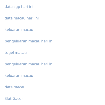
data sgp hari ini
data macau hari ini
keluaran macau
pengeluaran macau hari ini
togel macau
pengeluaran macau hari ini
keluaran macau
data macau
Slot Gacor