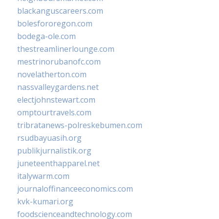
blackanguscareers.com
bolesfororegon.com
bodega-ole.com
thestreamlinerlounge.com
mestrinorubanofc.com
novelatherton.com
nassvalleygardens.net
electjohnstewart.com
omptourtravels.com
tribratanews-polreskebumen.com
rsudbayuasih.org
publikjurnalistik.org
juneteenthapparel.net
italywarm.com
journaloffinanceeconomics.com
kvk-kumari.org
foodscienceandtechnology.com