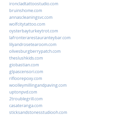
ironcladtattoostudio.com
bruinshome.com
annascleaningsvc.com
wolfcitytattoo.com
oysterbayturkeytrot.com
lafronterarestauranteybar.com
lilyandrosetearoom.com
olivesburgberrypatch.com
theslushkids.com
giobastian.com
glpascensori.com
rifloorepoxy.com
woolleymillingandpaving.com
uptonpvd.com
2troublegrill.com
casateranga.com
sticksandstonesstudiooh.com