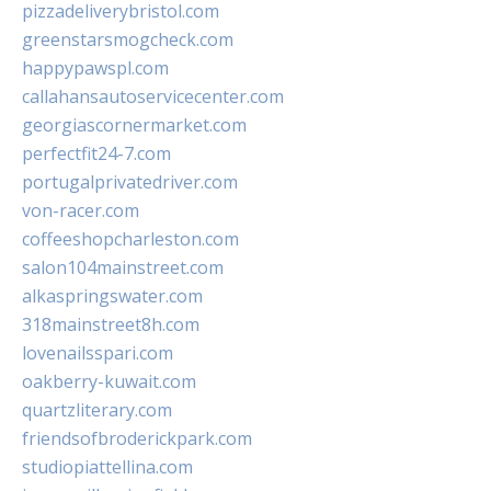
pizzadeliverybristol.com
greenstarsmogcheck.com
happypawspl.com
callahansautoservicecenter.com
georgiascornermarket.com
perfectfit24-7.com
portugalprivatedriver.com
von-racer.com
coffeeshopcharleston.com
salon104mainstreet.com
alkaspringswater.com
318mainstreet8h.com
lovenailsspari.com
oakberry-kuwait.com
quartzliterary.com
friendsofbroderickpark.com
studiopiattellina.com