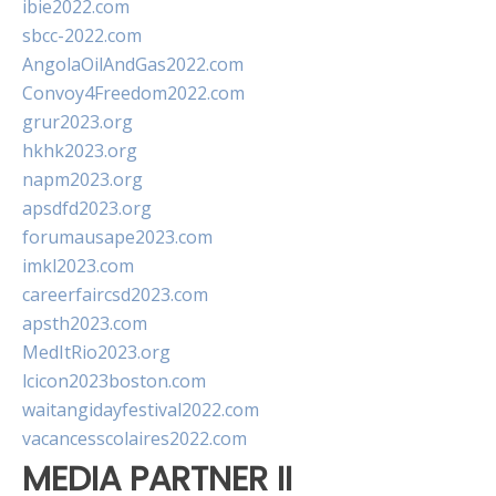
ibie2022.com
sbcc-2022.com
AngolaOilAndGas2022.com
Convoy4Freedom2022.com
grur2023.org
hkhk2023.org
napm2023.org
apsdfd2023.org
forumausape2023.com
imkl2023.com
careerfaircsd2023.com
apsth2023.com
MedItRio2023.org
lcicon2023boston.com
waitangidayfestival2022.com
vacancesscolaires2022.com
MEDIA PARTNER II