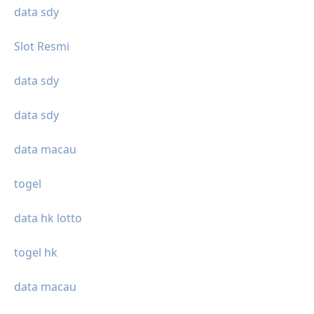
data sdy
Slot Resmi
data sdy
data sdy
data macau
togel
data hk lotto
togel hk
data macau