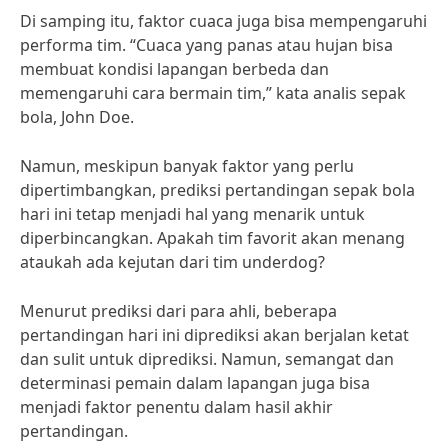
Di samping itu, faktor cuaca juga bisa mempengaruhi
performa tim. “Cuaca yang panas atau hujan bisa
membuat kondisi lapangan berbeda dan
memengaruhi cara bermain tim,” kata analis sepak
bola, John Doe.
Namun, meskipun banyak faktor yang perlu
dipertimbangkan, prediksi pertandingan sepak bola
hari ini tetap menjadi hal yang menarik untuk
diperbincangkan. Apakah tim favorit akan menang
ataukah ada kejutan dari tim underdog?
Menurut prediksi dari para ahli, beberapa
pertandingan hari ini diprediksi akan berjalan ketat
dan sulit untuk diprediksi. Namun, semangat dan
determinasi pemain dalam lapangan juga bisa
menjadi faktor penentu dalam hasil akhir
pertandingan.