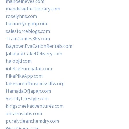
manoelneves.com
mandelaeffectlibrary.com
roselynns.com
balanceyoganj.com
salesforceblogs.com
TrainGames365.com
BaytownEvaCationRentals.com
JabalpurCakeDelivery.com
halobjd.com
intelligenceqatar.com
PikaPikaApp.com
takecareofbusinessdfw.org
HamadaOfJapan.com
VersifyLifestyle.com
kingscreekadventures.com
antaeuslabs.com
purelycleanchemdry.com
WishOping.com