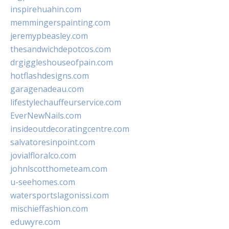
inspirehuahin.com
memmingerspainting.com
jeremypbeasley.com
thesandwichdepotcos.com
drgiggleshouseofpain.com
hotflashdesigns.com
garagenadeau.com
lifestylechauffeurservice.com
EverNewNails.com
insideoutdecoratingcentre.com
salvatoresinpoint.com
jovialfloralco.com
johnlscotthometeam.com
u-seehomes.com
watersportslagonissi.com
mischieffashion.com
eduwyre.com