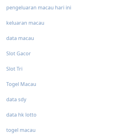
pengeluaran macau hari ini
keluaran macau
data macau
Slot Gacor
Slot Tri
Togel Macau
data sdy
data hk lotto
togel macau