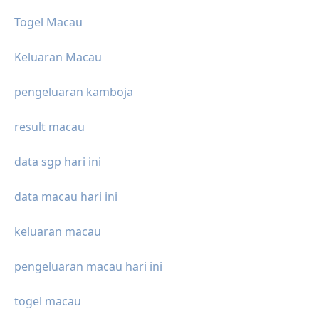
Togel Macau
Keluaran Macau
pengeluaran kamboja
result macau
data sgp hari ini
data macau hari ini
keluaran macau
pengeluaran macau hari ini
togel macau