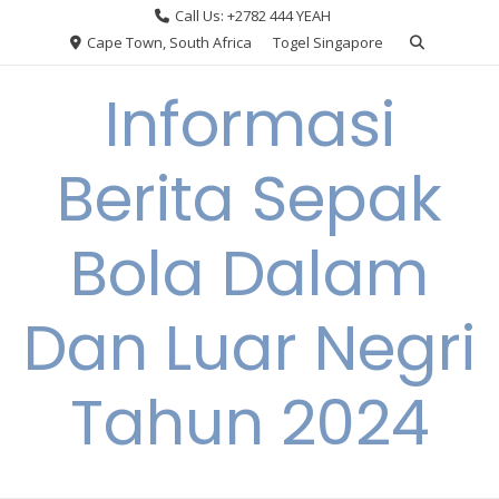
Skip
Call Us: +2782 444 YEAH
to
Cape Town, South Africa
Togel Singapore
content
Informasi
Berita Sepak
Bola Dalam
Dan Luar Negri
Tahun 2024