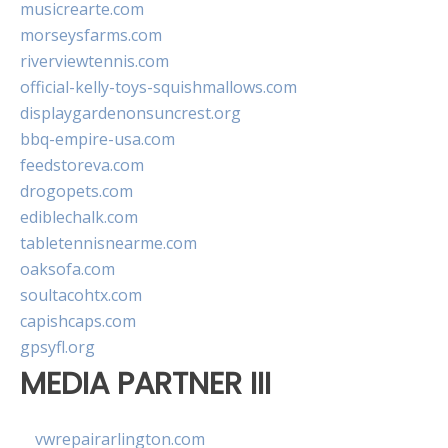
musicrearte.com
morseysfarms.com
riverviewtennis.com
official-kelly-toys-squishmallows.com
displaygardenonsuncrest.org
bbq-empire-usa.com
feedstoreva.com
drogopets.com
ediblechalk.com
tabletennisnearme.com
oaksofa.com
soultacohtx.com
capishcaps.com
gpsyfl.org
MEDIA PARTNER III
vwrepairarlington.com