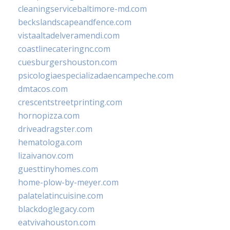
cleaningservicebaltimore-md.com
beckslandscapeandfence.com
vistaaltadelveramendi.com
coastlinecateringnc.com
cuesburgershouston.com
psicologiaespecializadaencampeche.com
dmtacos.com
crescentstreetprinting.com
hornopizza.com
driveadragster.com
hematologa.com
lizaivanov.com
guesttinyhomes.com
home-plow-by-meyer.com
palatelatincuisine.com
blackdoglegacy.com
eatvivahouston.com