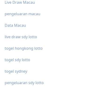
Live Draw Macau
pengeluaran macau
Data Macau
live draw sdy lotto
togel hongkong lotto
togel sdy lotto
togel sydney
pengeluaran sdy lotto