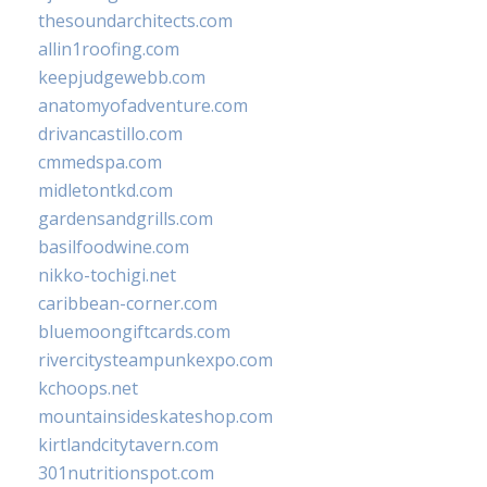
thesoundarchitects.com
allin1roofing.com
keepjudgewebb.com
anatomyofadventure.com
drivancastillo.com
cmmedspa.com
midletontkd.com
gardensandgrills.com
basilfoodwine.com
nikko-tochigi.net
caribbean-corner.com
bluemoongiftcards.com
rivercitysteampunkexpo.com
kchoops.net
mountainsideskateshop.com
kirtlandcitytavern.com
301nutritionspot.com