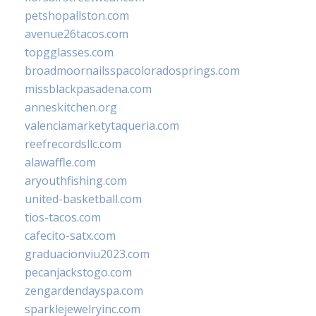
petshopallston.com
avenue26tacos.com
topgglasses.com
broadmoornailsspacoloradosprings.com
missblackpasadena.com
anneskitchen.org
valenciamarketytaqueria.com
reefrecordsllc.com
alawaffle.com
aryouthfishing.com
united-basketball.com
tios-tacos.com
cafecito-satx.com
graduacionviu2023.com
pecanjackstogo.com
zengardendayspa.com
sparklejewelryinc.com