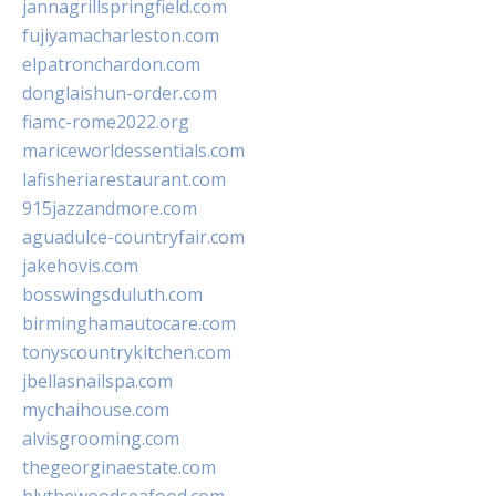
jannagrillspringfield.com
fujiyamacharleston.com
elpatronchardon.com
donglaishun-order.com
fiamc-rome2022.org
mariceworldessentials.com
lafisheriarestaurant.com
915jazzandmore.com
aguadulce-countryfair.com
jakehovis.com
bosswingsduluth.com
birminghamautocare.com
tonyscountrykitchen.com
jbellasnailspa.com
mychaihouse.com
alvisgrooming.com
thegeorginaestate.com