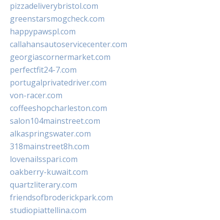
pizzadeliverybristol.com
greenstarsmogcheck.com
happypawspl.com
callahansautoservicecenter.com
georgiascornermarket.com
perfectfit24-7.com
portugalprivatedriver.com
von-racer.com
coffeeshopcharleston.com
salon104mainstreet.com
alkaspringswater.com
318mainstreet8h.com
lovenailsspari.com
oakberry-kuwait.com
quartzliterary.com
friendsofbroderickpark.com
studiopiattellina.com