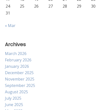
24
25
26
27
28
29
30
31
« Mar
Archives
March 2026
February 2026
January 2026
December 2025
November 2025
September 2025
August 2025
July 2025
June 2025