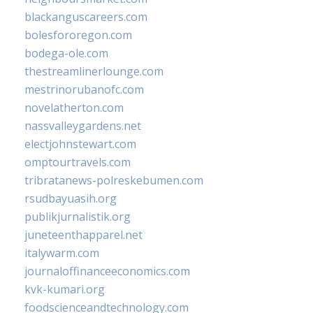
blackanguscareers.com
bolesfororegon.com
bodega-ole.com
thestreamlinerlounge.com
mestrinorubanofc.com
novelatherton.com
nassvalleygardens.net
electjohnstewart.com
omptourtravels.com
tribratanews-polreskebumen.com
rsudbayuasih.org
publikjurnalistik.org
juneteenthapparel.net
italywarm.com
journaloffinanceeconomics.com
kvk-kumari.org
foodscienceandtechnology.com