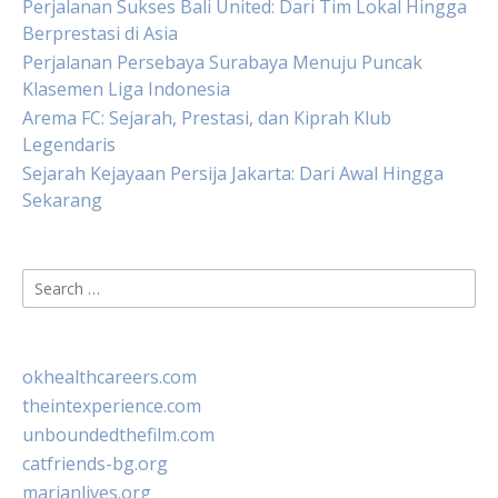
Perjalanan Sukses Bali United: Dari Tim Lokal Hingga
Berprestasi di Asia
Perjalanan Persebaya Surabaya Menuju Puncak
Klasemen Liga Indonesia
Arema FC: Sejarah, Prestasi, dan Kiprah Klub
Legendaris
Sejarah Kejayaan Persija Jakarta: Dari Awal Hingga
Sekarang
Search
for:
okhealthcareers.com
theintexperience.com
unboundedthefilm.com
catfriends-bg.org
marianlives.org