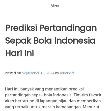
Menu
Prediksi Pertandingan
Sepak Bola Indonesia
Hari Ini
Posted on
September 10, 2024
by
admincat
Hari ini, banyak yang menantikan prediksi
pertandingan sepak bola Indonesia. Tim-tim favorit
akan bertarung di lapangan hijau dan memberikan
yang terbaik untuk meraih kemenangan. Menurut