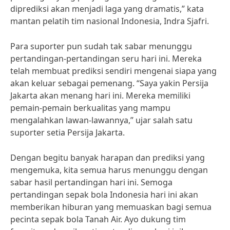
diprediksi akan menjadi laga yang dramatis,” kata
mantan pelatih tim nasional Indonesia, Indra Sjafri.
Para suporter pun sudah tak sabar menunggu
pertandingan-pertandingan seru hari ini. Mereka
telah membuat prediksi sendiri mengenai siapa yang
akan keluar sebagai pemenang. “Saya yakin Persija
Jakarta akan menang hari ini. Mereka memiliki
pemain-pemain berkualitas yang mampu
mengalahkan lawan-lawannya,” ujar salah satu
suporter setia Persija Jakarta.
Dengan begitu banyak harapan dan prediksi yang
mengemuka, kita semua harus menunggu dengan
sabar hasil pertandingan hari ini. Semoga
pertandingan sepak bola Indonesia hari ini akan
memberikan hiburan yang memuaskan bagi semua
pecinta sepak bola Tanah Air. Ayo dukung tim