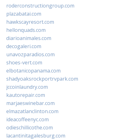
roderconstructiongroup.com
plazabatai.com
hawkscayresort.com
hellonquads.com
diarioanimales.com
decogaleri.com
unavozparadios.com
shoes-vert.com
elbotanicopanama.com
shadyoaksrockportrvpark.com
jccoinlaundry.com
kautorepair.com
marjaeswinebar.com
elmazatlanclinton.com
ideacoffeenyc.com
odieschillicothe.com
lacantinitagalesburg.com