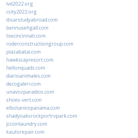
ivd2022.org
csity2022.org
ibsarstudyabroad.com
bennusehgall.com
tsecincinnati.com
roderconstructiongroup.com
plazabatai.com
hawkscayresort.com
hellonquads.com
diarioanimales.com
decogaleri.com
unavozparadios.com
shoes-vert.com
elbotanicopanama.com
shadyoaksrockportrvpark.com
jccoinlaundry.com
kautorepair.com