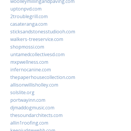
woolleymillingandpaving.com
uptonpvd.com
2troublegrill.com
casateranga.com
sticksandstonesstudiooh.com
walkers-treeservice.com
shopmossi.com
untamedcollectivesd.com
mxpwellness.com
infernocanine.com
thepaperhousecollection.com
allisonwillisholley.com
solslite.org
portwayinn.com
djmaddogmusic.com
thesoundarchitects.com
allin1roofing.com
keepjudgewebb.com