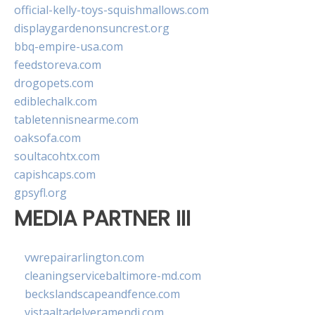
official-kelly-toys-squishmallows.com
displaygardenonsuncrest.org
bbq-empire-usa.com
feedstoreva.com
drogopets.com
ediblechalk.com
tabletennisnearme.com
oaksofa.com
soultacohtx.com
capishcaps.com
gpsyfl.org
MEDIA PARTNER III
vwrepairarlington.com
cleaningservicebaltimore-md.com
beckslandscapeandfence.com
vistaaltadelveramendi.com