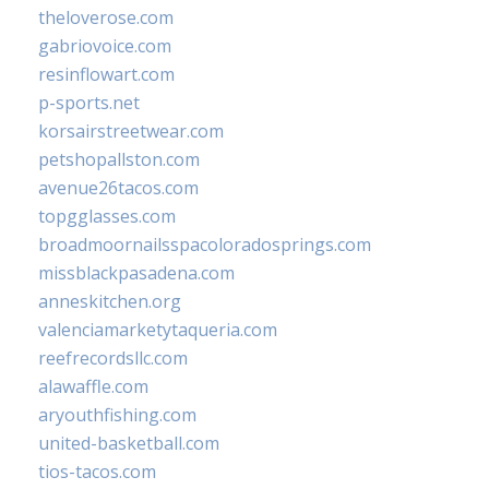
theloverose.com
gabriovoice.com
resinflowart.com
p-sports.net
korsairstreetwear.com
petshopallston.com
avenue26tacos.com
topgglasses.com
broadmoornailsspacoloradosprings.com
missblackpasadena.com
anneskitchen.org
valenciamarketytaqueria.com
reefrecordsllc.com
alawaffle.com
aryouthfishing.com
united-basketball.com
tios-tacos.com