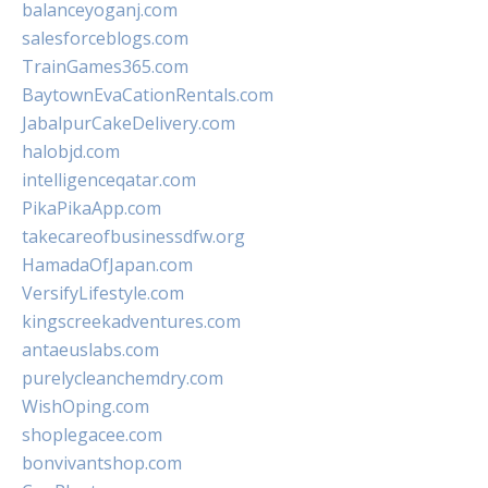
balanceyoganj.com
salesforceblogs.com
TrainGames365.com
BaytownEvaCationRentals.com
JabalpurCakeDelivery.com
halobjd.com
intelligenceqatar.com
PikaPikaApp.com
takecareofbusinessdfw.org
HamadaOfJapan.com
VersifyLifestyle.com
kingscreekadventures.com
antaeuslabs.com
purelycleanchemdry.com
WishOping.com
shoplegacee.com
bonvivantshop.com