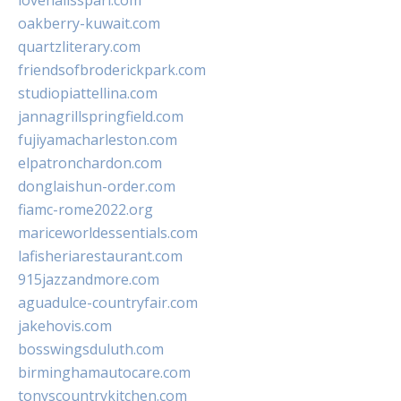
lovenailsspari.com
oakberry-kuwait.com
quartzliterary.com
friendsofbroderickpark.com
studiopiattellina.com
jannagrillspringfield.com
fujiyamacharleston.com
elpatronchardon.com
donglaishun-order.com
fiamc-rome2022.org
mariceworldessentials.com
lafisheriarestaurant.com
915jazzandmore.com
aguadulce-countryfair.com
jakehovis.com
bosswingsduluth.com
birminghamautocare.com
tonyscountrykitchen.com