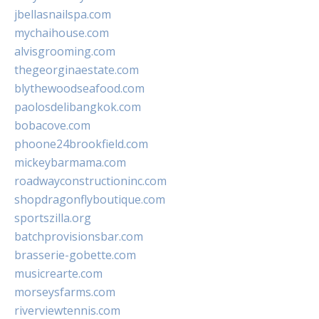
jbellasnailspa.com
mychaihouse.com
alvisgrooming.com
thegeorginaestate.com
blythewoodseafood.com
paolosdelibangkok.com
bobacove.com
phoone24brookfield.com
mickeybarmama.com
roadwayconstructioninc.com
shopdragonflyboutique.com
sportszilla.org
batchprovisionsbar.com
brasserie-gobette.com
musicrearte.com
morseysfarms.com
riverviewtennis.com