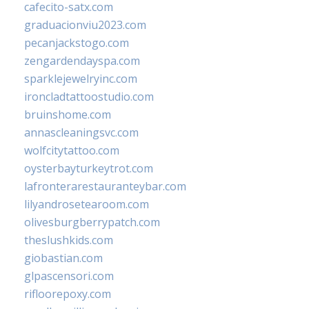
cafecito-satx.com
graduacionviu2023.com
pecanjackstogo.com
zengardendayspa.com
sparklejewelryinc.com
ironcladtattoostudio.com
bruinshome.com
annascleaningsvc.com
wolfcitytattoo.com
oysterbayturkeytrot.com
lafronterarestauranteybar.com
lilyandrosetearoom.com
olivesburgberrypatch.com
theslushkids.com
giobastian.com
glpascensori.com
rifloorepoxy.com