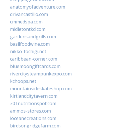
anatomyofadventure.com
drivancastillo.com
cmmedspa.com
midletontkd.com
gardensandgrills.com
basilfoodwine.com
nikko-tochigi.net
caribbean-corner.com
bluemoongiftcards.com
rivercitysteampunkexpo.com
kchoops.net
mountainsideskateshop.com
kirtlandcitytavern.com
301nutritionspot.com
ammos-stores.com
loceanecreations.com
birdsongridgefarm.com