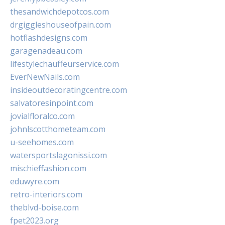
thesandwichdepotcos.com
drgiggleshouseofpain.com
hotflashdesigns.com
garagenadeau.com
lifestylechauffeurservice.com
EverNewNails.com
insideoutdecoratingcentre.com
salvatoresinpoint.com
jovialfloralco.com
johnlscotthometeam.com
u-seehomes.com
watersportslagonissi.com
mischieffashion.com
eduwyre.com
retro-interiors.com
theblvd-boise.com
fpet2023.org