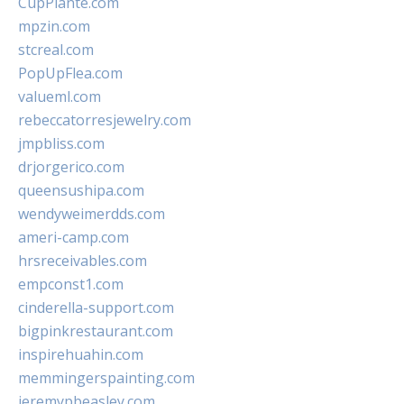
CupPlante.com
mpzin.com
stcreal.com
PopUpFlea.com
valueml.com
rebeccatorresjewelry.com
jmpbliss.com
drjorgerico.com
queensushipa.com
wendyweimerdds.com
ameri-camp.com
hrsreceivables.com
empconst1.com
cinderella-support.com
bigpinkrestaurant.com
inspirehuahin.com
memmingerspainting.com
jeremypbeasley.com