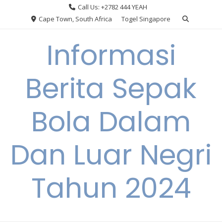
Skip
Call Us: +2782 444 YEAH
to
Cape Town, South Africa
Togel Singapore
content
Informasi
Berita Sepak
Bola Dalam
Dan Luar Negri
Tahun 2024