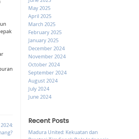
June 2025
a
May 2025
April 2025
mun
March 2025
sepak
February 2025
January 2025
December 2024
ar
November 2024
October 2024
iburan
September 2024
August 2024
July 2024
June 2024
Recent Posts
2024:
Madura United: Kekuatan dan
nang?