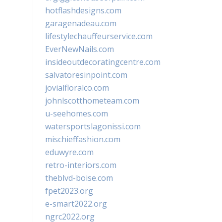
hotflashdesigns.com
garagenadeau.com
lifestylechauffeurservice.com
EverNewNails.com
insideoutdecoratingcentre.com
salvatoresinpoint.com
jovialfloralco.com
johnlscotthometeam.com
u-seehomes.com
watersportslagonissi.com
mischieffashion.com
eduwyre.com
retro-interiors.com
theblvd-boise.com
fpet2023.org
e-smart2022.org
ngrc2022.org