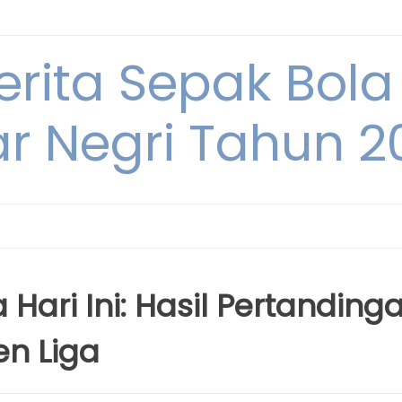
Berita Sepak Bol
ar Negri Tahun 2
Hari Ini: Hasil Pertanding
n Liga