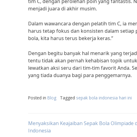
tim C, dengan perolehan poin yang fantastis.
menjadi juara di akhir musim.
Dalam wawancara dengan pelatih tim C, ia men
harus tetap fokus dan konsisten dalam setiap 
bola, kita harus terus bekerja keras.”
Dengan begitu banyak hal menarik yang terjad
tentu tidak akan pernah kehabisan topik untu
lewatkan aksi seru dari tim-tim favorit Anda
yang tiada duanya bagi para penggemarnya.
Posted in
Blog
Tagged
sepak bola indonesia hari ini
Post
Menyaksikan Keajaiban Sepak Bola Olimpiade d
Indonesia