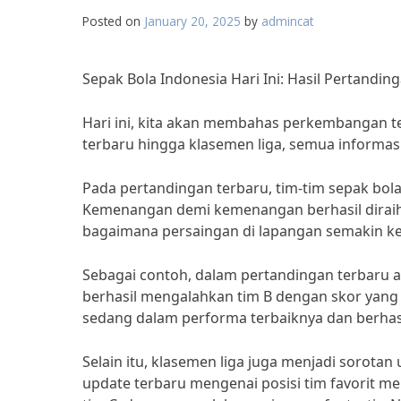
Posted on
January 20, 2025
by
admincat
Sepak Bola Indonesia Hari Ini: Hasil Pertandi
Hari ini, kita akan membahas perkembangan ter
terbaru hingga klasemen liga, semua informasi 
Pada pertandingan terbaru, tim-tim sepak bol
Kemenangan demi kemenangan berhasil diraih
bagaimana persaingan di lapangan semakin ke
Sebagai contoh, dalam pertandingan terbaru an
berhasil mengalahkan tim B dengan skor yang t
sedang dalam performa terbaiknya dan berhasi
Selain itu, klasemen liga juga menjadi sorota
update terbaru mengenai posisi tim favorit m