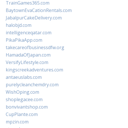
TrainGames365.com
BaytownEvaCationRentals.com
JabalpurCakeDelivery.com
halobjd.com
intelligenceqatar.com
PikaPikaApp.com
takecareofbusinessdfw.org
HamadaOfJapan.com
VersifyLifestyle.com
kingscreekadventures.com
antaeuslabs.com
purelycleanchemdry.com
WishOping.com
shoplegacee.com
bonvivantshop.com
CupPlante.com
mpzin.com