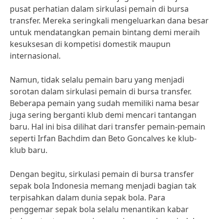
pusat perhatian dalam sirkulasi pemain di bursa
transfer. Mereka seringkali mengeluarkan dana besar
untuk mendatangkan pemain bintang demi meraih
kesuksesan di kompetisi domestik maupun
internasional.
Namun, tidak selalu pemain baru yang menjadi
sorotan dalam sirkulasi pemain di bursa transfer.
Beberapa pemain yang sudah memiliki nama besar
juga sering berganti klub demi mencari tantangan
baru. Hal ini bisa dilihat dari transfer pemain-pemain
seperti Irfan Bachdim dan Beto Goncalves ke klub-
klub baru.
Dengan begitu, sirkulasi pemain di bursa transfer
sepak bola Indonesia memang menjadi bagian tak
terpisahkan dalam dunia sepak bola. Para
penggemar sepak bola selalu menantikan kabar