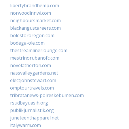
libertybrandhemp.com
norwoodinnwi.com
neighboursmarket.com
blackanguscareers.com
bolesfororegon.com
bodega-ole.com
thestreamlinerlounge.com
mestrinorubanofc.com
novelatherton.com
nassvalleygardens.net
electjohnstewart.com
omptourtravels.com
tribratanews-polreskebumen.com
rsudbayuasih.org
publikjurnalistik.org
juneteenthapparel.net
italywarm.com