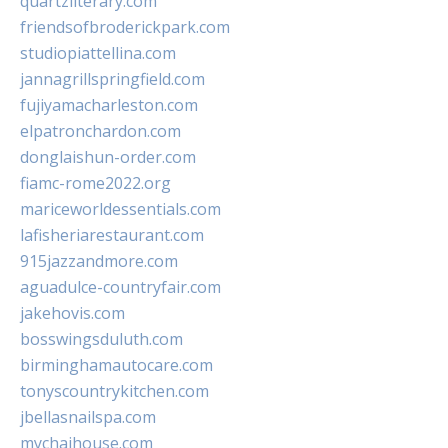
quartzliterary.com
friendsofbroderickpark.com
studiopiattellina.com
jannagrillspringfield.com
fujiyamacharleston.com
elpatronchardon.com
donglaishun-order.com
fiamc-rome2022.org
mariceworldessentials.com
lafisheriarestaurant.com
915jazzandmore.com
aguadulce-countryfair.com
jakehovis.com
bosswingsduluth.com
birminghamautocare.com
tonyscountrykitchen.com
jbellasnailspa.com
mychaihouse.com