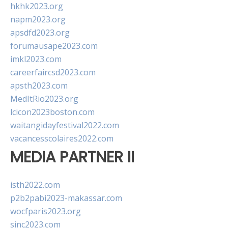
hkhk2023.org
napm2023.org
apsdfd2023.org
forumausape2023.com
imkl2023.com
careerfaircsd2023.com
apsth2023.com
MedItRio2023.org
lcicon2023boston.com
waitangidayfestival2022.com
vacancesscolaires2022.com
MEDIA PARTNER II
isth2022.com
p2b2pabi2023-makassar.com
wocfparis2023.org
sinc2023.com