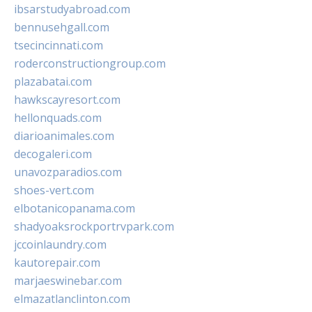
ibsarstudyabroad.com
bennusehgall.com
tsecincinnati.com
roderconstructiongroup.com
plazabatai.com
hawkscayresort.com
hellonquads.com
diarioanimales.com
decogaleri.com
unavozparadios.com
shoes-vert.com
elbotanicopanama.com
shadyoaksrockportrvpark.com
jccoinlaundry.com
kautorepair.com
marjaeswinebar.com
elmazatlanclinton.com