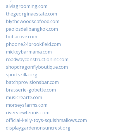
alvisgrooming.com
thegeorginaestate.com
blythewoodseafood.com
paolosdelibangkok.com
bobacove.com
phoone24brookfield.com
mickeybarmama.com
roadwayconstructioninc.com
shopdragonflyboutique.com
sportszilla.org
batchprovisionsbar.com
brasserie-gobette.com
musicrearte.com
morseysfarms.com
riverviewtennis.com
official-kelly-toys-squishmallows.com
displaygardenonsuncrest.org