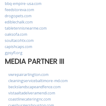
bbq-empire-usa.com
feedstoreva.com
drogopets.com
ediblechalk.com
tabletennisnearme.com
oaksofa.com
soultacohtx.com
capishcaps.com
gpsyfl.org
MEDIA PARTNER III
vwrepairarlington.com
cleaningservicebaltimore-md.com
beckslandscapeandfence.com
vistaaltadelveramendi.com
coastlinecateringnc.com
cuesburgershouston.com