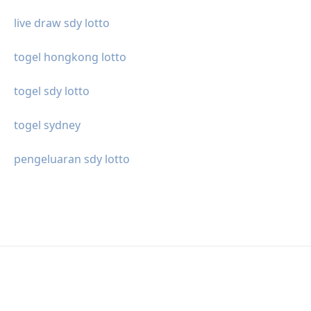
live draw sdy lotto
togel hongkong lotto
togel sdy lotto
togel sydney
pengeluaran sdy lotto