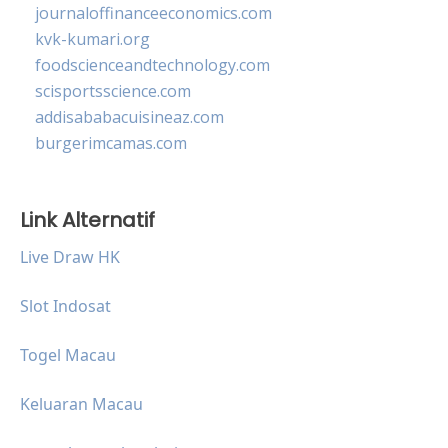
journaloffinanceeconomics.com
kvk-kumari.org
foodscienceandtechnology.com
scisportsscience.com
addisababacuisineaz.com
burgerimcamas.com
Link Alternatif
Live Draw HK
Slot Indosat
Togel Macau
Keluaran Macau