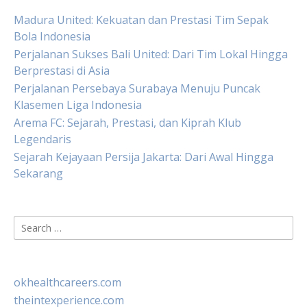
Madura United: Kekuatan dan Prestasi Tim Sepak
Bola Indonesia
Perjalanan Sukses Bali United: Dari Tim Lokal Hingga
Berprestasi di Asia
Perjalanan Persebaya Surabaya Menuju Puncak
Klasemen Liga Indonesia
Arema FC: Sejarah, Prestasi, dan Kiprah Klub
Legendaris
Sejarah Kejayaan Persija Jakarta: Dari Awal Hingga
Sekarang
Search
for:
okhealthcareers.com
theintexperience.com