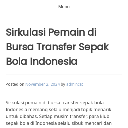
Menu
Sirkulasi Pemain di
Bursa Transfer Sepak
Bola Indonesia
Posted on
November 2, 2024
by
admincat
Sirkulasi pemain di bursa transfer sepak bola
Indonesia memang selalu menjadi topik menarik
untuk dibahas. Setiap musim transfer, para klub
sepak bola di Indonesia selalu sibuk mencari dan