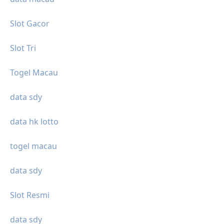
Slot Gacor
Slot Tri
Togel Macau
data sdy
data hk lotto
togel macau
data sdy
Slot Resmi
data sdy