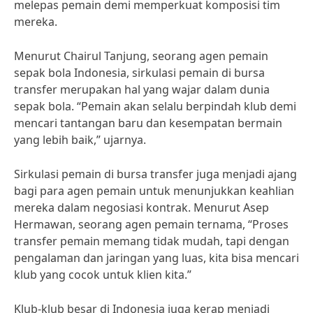
melepas pemain demi memperkuat komposisi tim
mereka.
Menurut Chairul Tanjung, seorang agen pemain
sepak bola Indonesia, sirkulasi pemain di bursa
transfer merupakan hal yang wajar dalam dunia
sepak bola. “Pemain akan selalu berpindah klub demi
mencari tantangan baru dan kesempatan bermain
yang lebih baik,” ujarnya.
Sirkulasi pemain di bursa transfer juga menjadi ajang
bagi para agen pemain untuk menunjukkan keahlian
mereka dalam negosiasi kontrak. Menurut Asep
Hermawan, seorang agen pemain ternama, “Proses
transfer pemain memang tidak mudah, tapi dengan
pengalaman dan jaringan yang luas, kita bisa mencari
klub yang cocok untuk klien kita.”
Klub-klub besar di Indonesia juga kerap menjadi