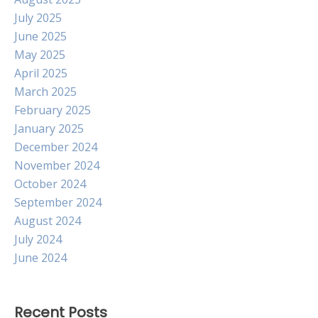
July 2025
June 2025
May 2025
April 2025
March 2025
February 2025
January 2025
December 2024
November 2024
October 2024
September 2024
August 2024
July 2024
June 2024
Recent Posts