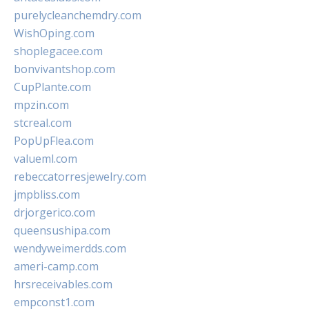
purelycleanchemdry.com
WishOping.com
shoplegacee.com
bonvivantshop.com
CupPlante.com
mpzin.com
stcreal.com
PopUpFlea.com
valueml.com
rebeccatorresjewelry.com
jmpbliss.com
drjorgerico.com
queensushipa.com
wendyweimerdds.com
ameri-camp.com
hrsreceivables.com
empconst1.com