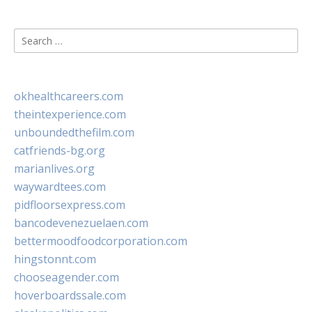
Search
for:
okhealthcareers.com
theintexperience.com
unboundedthefilm.com
catfriends-bg.org
marianlives.org
waywardtees.com
pidfloorsexpress.com
bancodevenezuelaen.com
bettermoodfoodcorporation.com
hingstonnt.com
chooseagender.com
hoverboardssale.com