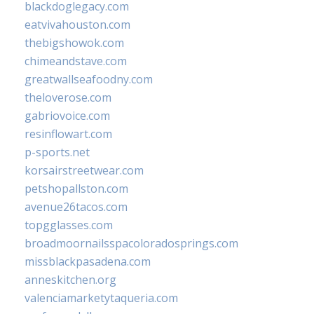
blackdoglegacy.com
eatvivahouston.com
thebigshowok.com
chimeandstave.com
greatwallseafoodny.com
theloverose.com
gabriovoice.com
resinflowart.com
p-sports.net
korsairstreetwear.com
petshopallston.com
avenue26tacos.com
topgglasses.com
broadmoornailsspacoloradosprings.com
missblackpasadena.com
anneskitchen.org
valenciamarketytaqueria.com