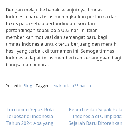
Dengan melaju ke babak selanjutnya, timnas
Indonesia harus terus meningkatkan performa dan
fokus pada setiap pertandingan. Sorotan
pertandingan sepak bola U23 hari ini telah
memberikan motivasi dan semangat baru bagi
timnas Indonesia untuk terus berjuang dan meraih
hasil yang terbaik di turnamen ini. Semoga timnas
Indonesia dapat terus memberikan kebanggaan bagi
bangsa dan negara.
Posted in
Blog
Tagged
sepak bola u23 hari ini
Post
Turnamen Sepak Bola
Keberhasilan Sepak Bola
Terbesar di Indonesia
Indonesia di Olimpiade:
Tahun 2024: Apa yang
Sejarah Baru Ditorehkan
navigation