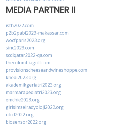
MEDIA PARTNER II
isth2022.com
p2b2pabi2023-makassar.com
wocfparis2023.org
sinc2023.com
scdlqatar2022-qa.com
thecolumbiagrill.com
provisionscheeseandwineshoppe.com
khedi2023.org
akademikgeriatri2023.org
marmarapediatri2023.org
emchie2023.org
girisimselradyoloji2022.org
utcd2022.org
biosensor2022.org