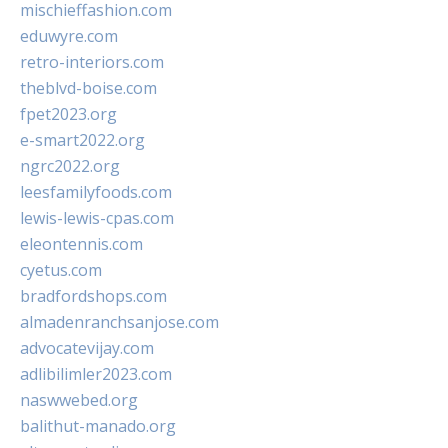
mischieffashion.com
eduwyre.com
retro-interiors.com
theblvd-boise.com
fpet2023.org
e-smart2022.org
ngrc2022.org
leesfamilyfoods.com
lewis-lewis-cpas.com
eleontennis.com
cyetus.com
bradfordshops.com
almadenranchsanjose.com
advocatevijay.com
adlibilimler2023.com
naswwebed.org
balithut-manado.org