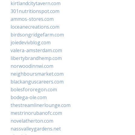
kirtlandcitytavern.com
301nutritionspot.com
ammos-stores.com
loceanecreations.com
birdsongridgefarm.com
joiedevivblog.com
valera-amsterdam.com
libertybrandhemp.com
norwoodinnwi.com
neighboursmarket.com
blackanguscareers.com
bolesfororegon.com
bodega-ole.com
thestreamlinerlounge.com
mestrinorubanofc.com
novelatherton.com
nassvalleygardens.net