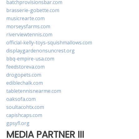
batchprovisionsbar.com
brasserie-gobette.com
musicrearte.com
morseysfarms.com
riverviewtennis.com
official-kelly-toys-squishmallows.com
displaygardenonsuncrest.org
bbq-empire-usa.com
feedstoreva.com
drogopets.com
ediblechalk.com
tabletennisnearme.com
oaksofa.com
soultacohtx.com
capishcaps.com
gpsyfl.org
MEDIA PARTNER III