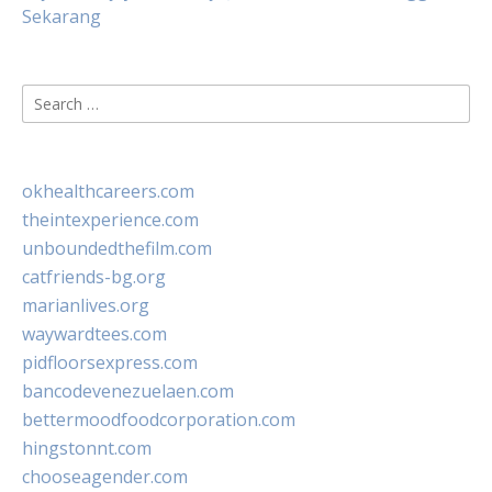
Sekarang
Search
for:
okhealthcareers.com
theintexperience.com
unboundedthefilm.com
catfriends-bg.org
marianlives.org
waywardtees.com
pidfloorsexpress.com
bancodevenezuelaen.com
bettermoodfoodcorporation.com
hingstonnt.com
chooseagender.com