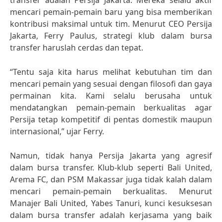
transfer adalah Persija Jakarta. Mereka selalu aktif
mencari pemain-pemain baru yang bisa memberikan
kontribusi maksimal untuk tim. Menurut CEO Persija
Jakarta, Ferry Paulus, strategi klub dalam bursa
transfer haruslah cerdas dan tepat.
“Tentu saja kita harus melihat kebutuhan tim dan
mencari pemain yang sesuai dengan filosofi dan gaya
permainan kita. Kami selalu berusaha untuk
mendatangkan pemain-pemain berkualitas agar
Persija tetap kompetitif di pentas domestik maupun
internasional,” ujar Ferry.
Namun, tidak hanya Persija Jakarta yang agresif
dalam bursa transfer. Klub-klub seperti Bali United,
Arema FC, dan PSM Makassar juga tidak kalah dalam
mencari pemain-pemain berkualitas. Menurut
Manajer Bali United, Yabes Tanuri, kunci kesuksesan
dalam bursa transfer adalah kerjasama yang baik