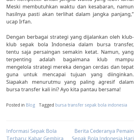
Meski membutuhkan waktu dan kesabaran, namun
hasilnya pasti akan terlihat dalam jangka panjang,”
ucap Irfan.
Dengan berbagai strategi yang dijalankan oleh klub-
klub sepak bola Indonesia dalam bursa transfer,
tentu saja persaingan semakin ketat. Namun, yang
terpenting adalah bagaimana klub mampu
mengelola strategi mereka dengan cerdas dan tepat
guna untuk mencapai tujuan yang diinginkan.
Siapakah menurutmu yang paling agresif dalam
bursa transfer kali ini? Ayo kita pantau bersama!
Posted in
Blog
Tagged
bursa transfer sepak bola indonesia
Post
Informasi Sepak Bola
Berita Cederanya Pemain
Terbaru: Kabar Gembira
Sepak Bola Indonesia Hari