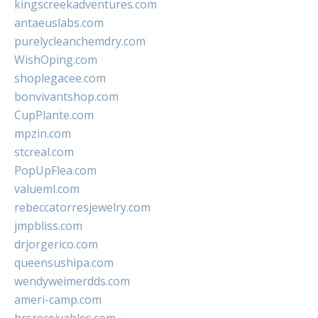
kingscreekadventures.com
antaeuslabs.com
purelycleanchemdry.com
WishOping.com
shoplegacee.com
bonvivantshop.com
CupPlante.com
mpzin.com
stcreal.com
PopUpFlea.com
valueml.com
rebeccatorresjewelry.com
jmpbliss.com
drjorgerico.com
queensushipa.com
wendyweimerdds.com
ameri-camp.com