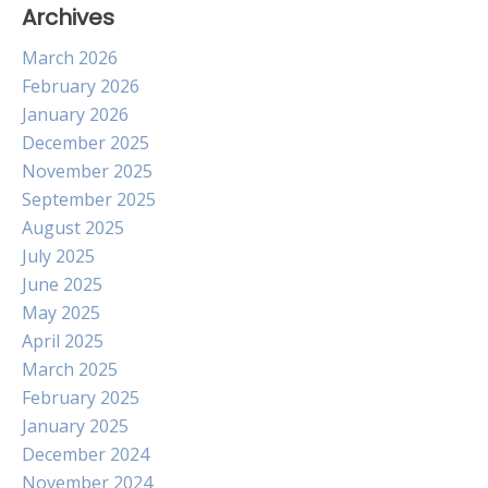
Archives
March 2026
February 2026
January 2026
December 2025
November 2025
September 2025
August 2025
July 2025
June 2025
May 2025
April 2025
March 2025
February 2025
January 2025
December 2024
November 2024