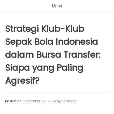
Menu
Strategi Klub-Klub
Sepak Bola Indonesia
dalam Bursa Transfer:
Siapa yang Paling
Agresif?
Posted on
September 22, 2024
by
admincat