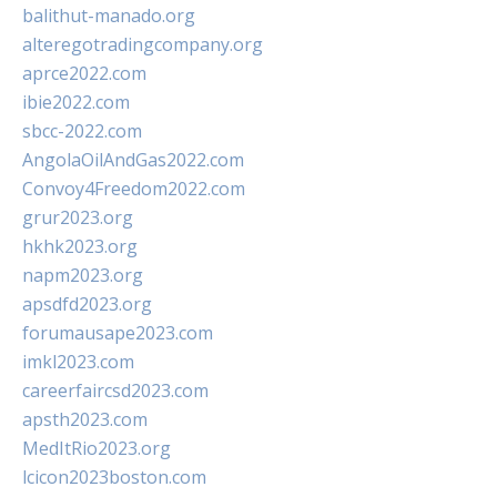
balithut-manado.org
alteregotradingcompany.org
aprce2022.com
ibie2022.com
sbcc-2022.com
AngolaOilAndGas2022.com
Convoy4Freedom2022.com
grur2023.org
hkhk2023.org
napm2023.org
apsdfd2023.org
forumausape2023.com
imkl2023.com
careerfaircsd2023.com
apsth2023.com
MedItRio2023.org
lcicon2023boston.com