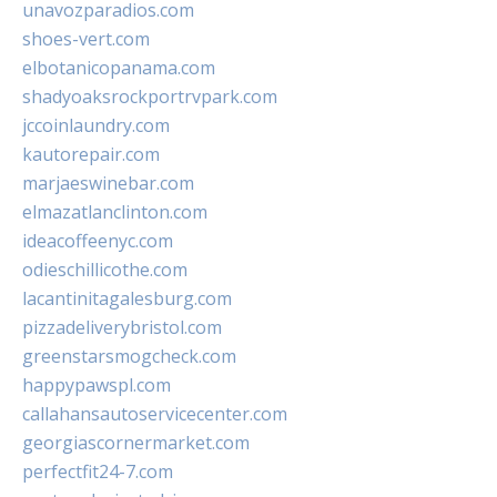
unavozparadios.com
shoes-vert.com
elbotanicopanama.com
shadyoaksrockportrvpark.com
jccoinlaundry.com
kautorepair.com
marjaeswinebar.com
elmazatlanclinton.com
ideacoffeenyc.com
odieschillicothe.com
lacantinitagalesburg.com
pizzadeliverybristol.com
greenstarsmogcheck.com
happypawspl.com
callahansautoservicecenter.com
georgiascornermarket.com
perfectfit24-7.com