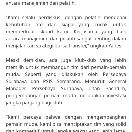
antara manajemen dan pelatih.
“Kami selalu berdiskusi dengan pelatih mengenai
kebutuhan tim dan siapa yang cocok untuk
memperkuat skuad kami. Kerjasama yang baik
antara manajemen dan pelatih sangat penting dalam
menjalankan strategi bursa transfer,” ungkap Yabes.
Meski demikian, ada juga klub-klub yang lebih
memilih untuk membangun tim dari pemain-pemain
muda. Seperti yang dilakukan oleh Persebaya
Surabaya dan PSIS Semarang. Menurut General
Manager Persebaya Surabaya, Irfan Bachdim,
pengembangan pemain muda merupakan investasi
jangka panjang bagi klub.
“Kami percaya bahwa dengan mengembangkan
pemain muda, kami bisa menciptakan tim yang solid
dan kompetitif untuk jangka waktu yang lebih lama.