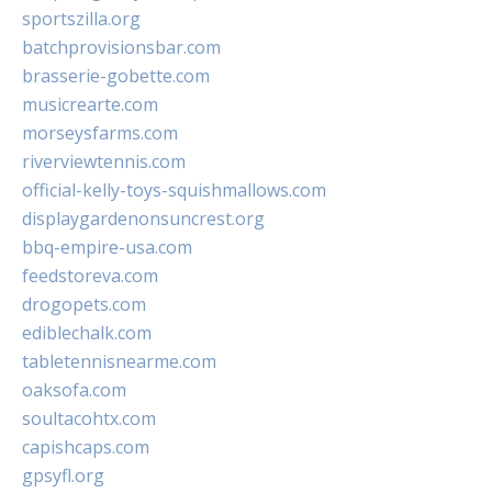
sportszilla.org
batchprovisionsbar.com
brasserie-gobette.com
musicrearte.com
morseysfarms.com
riverviewtennis.com
official-kelly-toys-squishmallows.com
displaygardenonsuncrest.org
bbq-empire-usa.com
feedstoreva.com
drogopets.com
ediblechalk.com
tabletennisnearme.com
oaksofa.com
soultacohtx.com
capishcaps.com
gpsyfl.org