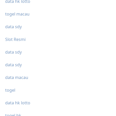
data hk lotto
togel macau
data sdy
Slot Resmi
data sdy
data sdy
data macau
togel
data hk lotto
togel hk