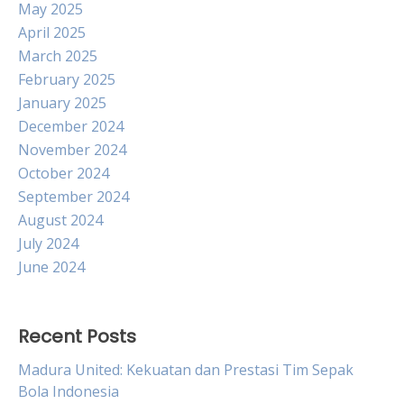
May 2025
April 2025
March 2025
February 2025
January 2025
December 2024
November 2024
October 2024
September 2024
August 2024
July 2024
June 2024
Recent Posts
Madura United: Kekuatan dan Prestasi Tim Sepak
Bola Indonesia