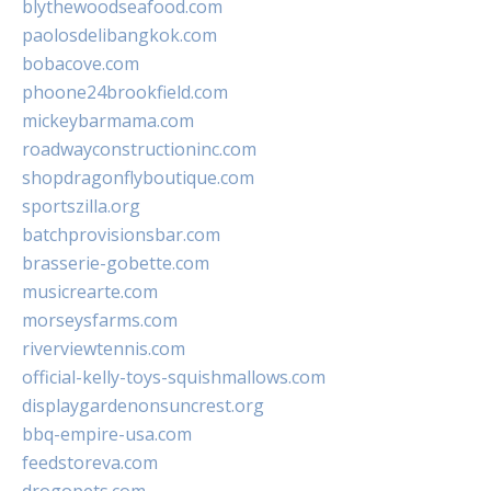
blythewoodseafood.com
paolosdelibangkok.com
bobacove.com
phoone24brookfield.com
mickeybarmama.com
roadwayconstructioninc.com
shopdragonflyboutique.com
sportszilla.org
batchprovisionsbar.com
brasserie-gobette.com
musicrearte.com
morseysfarms.com
riverviewtennis.com
official-kelly-toys-squishmallows.com
displaygardenonsuncrest.org
bbq-empire-usa.com
feedstoreva.com