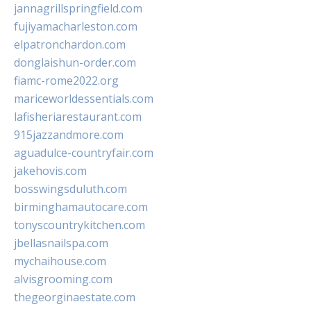
jannagrillspringfield.com
fujiyamacharleston.com
elpatronchardon.com
donglaishun-order.com
fiamc-rome2022.org
mariceworldessentials.com
lafisheriarestaurant.com
915jazzandmore.com
aguadulce-countryfair.com
jakehovis.com
bosswingsduluth.com
birminghamautocare.com
tonyscountrykitchen.com
jbellasnailspa.com
mychaihouse.com
alvisgrooming.com
thegeorginaestate.com