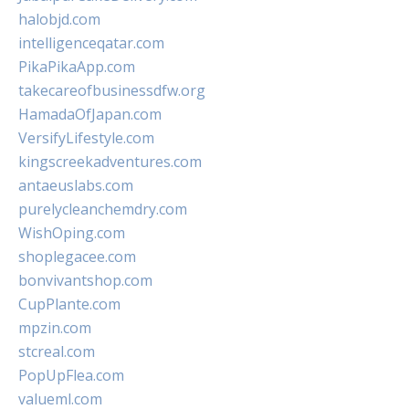
halobjd.com
intelligenceqatar.com
PikaPikaApp.com
takecareofbusinessdfw.org
HamadaOfJapan.com
VersifyLifestyle.com
kingscreekadventures.com
antaeuslabs.com
purelycleanchemdry.com
WishOping.com
shoplegacee.com
bonvivantshop.com
CupPlante.com
mpzin.com
stcreal.com
PopUpFlea.com
valueml.com