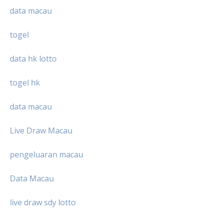
data macau
togel
data hk lotto
togel hk
data macau
Live Draw Macau
pengeluaran macau
Data Macau
live draw sdy lotto