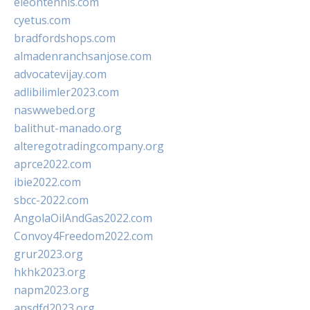
eleontennis.com
cyetus.com
bradfordshops.com
almadenranchsanjose.com
advocatevijay.com
adlibilimler2023.com
naswwebed.org
balithut-manado.org
alteregotradingcompany.org
aprce2022.com
ibie2022.com
sbcc-2022.com
AngolaOilAndGas2022.com
Convoy4Freedom2022.com
grur2023.org
hkhk2023.org
napm2023.org
apsdfd2023.org