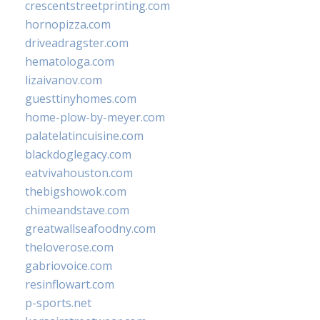
crescentstreetprinting.com
hornopizza.com
driveadragster.com
hematologa.com
lizaivanov.com
guesttinyhomes.com
home-plow-by-meyer.com
palatelatincuisine.com
blackdoglegacy.com
eatvivahouston.com
thebigshowok.com
chimeandstave.com
greatwallseafoodny.com
theloverose.com
gabriovoice.com
resinflowart.com
p-sports.net