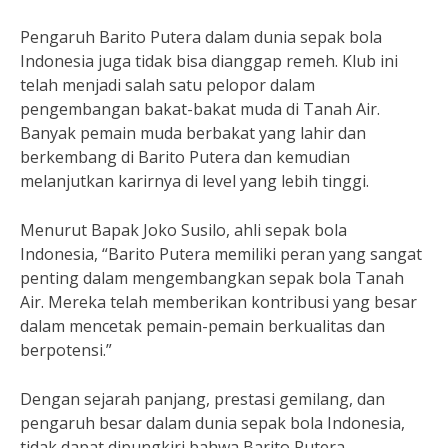
Pengaruh Barito Putera dalam dunia sepak bola
Indonesia juga tidak bisa dianggap remeh. Klub ini
telah menjadi salah satu pelopor dalam
pengembangan bakat-bakat muda di Tanah Air.
Banyak pemain muda berbakat yang lahir dan
berkembang di Barito Putera dan kemudian
melanjutkan karirnya di level yang lebih tinggi.
Menurut Bapak Joko Susilo, ahli sepak bola
Indonesia, “Barito Putera memiliki peran yang sangat
penting dalam mengembangkan sepak bola Tanah
Air. Mereka telah memberikan kontribusi yang besar
dalam mencetak pemain-pemain berkualitas dan
berpotensi.”
Dengan sejarah panjang, prestasi gemilang, dan
pengaruh besar dalam dunia sepak bola Indonesia,
tidak dapat dipungkiri bahwa Barito Putera