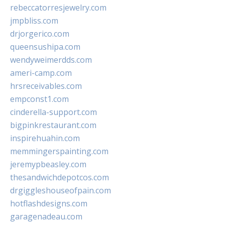
rebeccatorresjewelry.com
jmpbliss.com
drjorgerico.com
queensushipa.com
wendyweimerdds.com
ameri-camp.com
hrsreceivables.com
empconst1.com
cinderella-support.com
bigpinkrestaurant.com
inspirehuahin.com
memmingerspainting.com
jeremypbeasley.com
thesandwichdepotcos.com
drgiggleshouseofpain.com
hotflashdesigns.com
garagenadeau.com