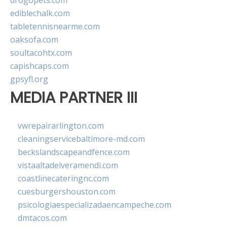
drogopets.com
ediblechalk.com
tabletennisnearme.com
oaksofa.com
soultacohtx.com
capishcaps.com
gpsyfl.org
MEDIA PARTNER III
vwrepairarlington.com
cleaningservicebaltimore-md.com
beckslandscapeandfence.com
vistaaltadelveramendi.com
coastlinecateringnc.com
cuesburgershouston.com
psicologiaespecializadaencampeche.com
dmtacos.com