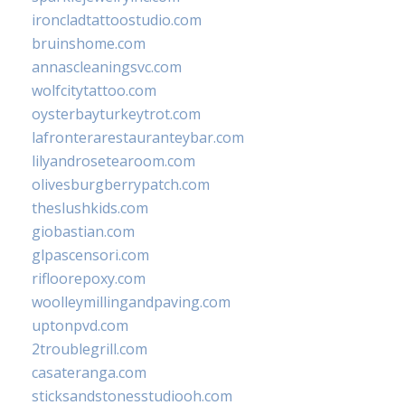
ironcladtattoostudio.com
bruinshome.com
annascleaningsvc.com
wolfcitytattoo.com
oysterbayturkeytrot.com
lafronterarestauranteybar.com
lilyandrosetearoom.com
olivesburgberrypatch.com
theslushkids.com
giobastian.com
glpascensori.com
rifloorepoxy.com
woolleymillingandpaving.com
uptonpvd.com
2troublegrill.com
casateranga.com
sticksandstonesstudiooh.com