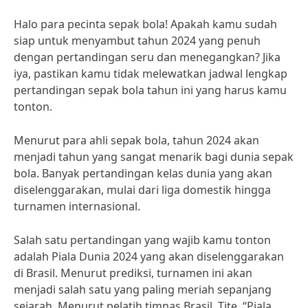
Halo para pecinta sepak bola! Apakah kamu sudah
siap untuk menyambut tahun 2024 yang penuh
dengan pertandingan seru dan menegangkan? Jika
iya, pastikan kamu tidak melewatkan jadwal lengkap
pertandingan sepak bola tahun ini yang harus kamu
tonton.
Menurut para ahli sepak bola, tahun 2024 akan
menjadi tahun yang sangat menarik bagi dunia sepak
bola. Banyak pertandingan kelas dunia yang akan
diselenggarakan, mulai dari liga domestik hingga
turnamen internasional.
Salah satu pertandingan yang wajib kamu tonton
adalah Piala Dunia 2024 yang akan diselenggarakan
di Brasil. Menurut prediksi, turnamen ini akan
menjadi salah satu yang paling meriah sepanjang
sejarah. Menurut pelatih timnas Brasil, Tite, “Piala