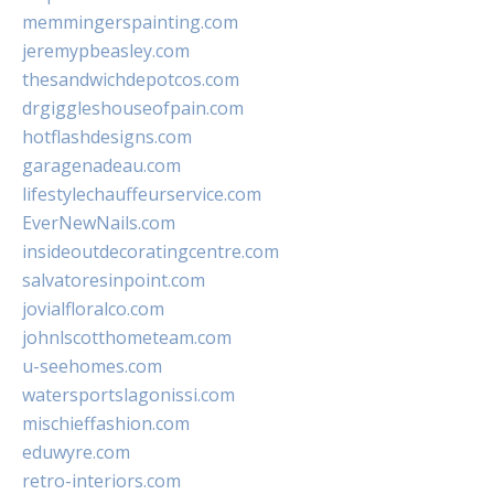
memmingerspainting.com
jeremypbeasley.com
thesandwichdepotcos.com
drgiggleshouseofpain.com
hotflashdesigns.com
garagenadeau.com
lifestylechauffeurservice.com
EverNewNails.com
insideoutdecoratingcentre.com
salvatoresinpoint.com
jovialfloralco.com
johnlscotthometeam.com
u-seehomes.com
watersportslagonissi.com
mischieffashion.com
eduwyre.com
retro-interiors.com