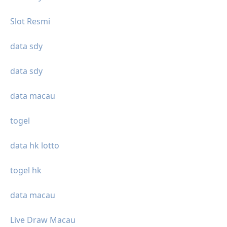
Slot Resmi
data sdy
data sdy
data macau
togel
data hk lotto
togel hk
data macau
Live Draw Macau