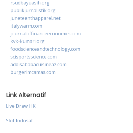
rsudbayuasih.org
publikjurnalistik.org
juneteenthapparel.net
italywarm.com
journaloffinanceeconomics.com
kvk-kumari.org
foodscienceandtechnology.com
scisportsscience.com
addisababacuisineaz.com
burgerimcamas.com
Link Alternatif
Live Draw HK
Slot Indosat