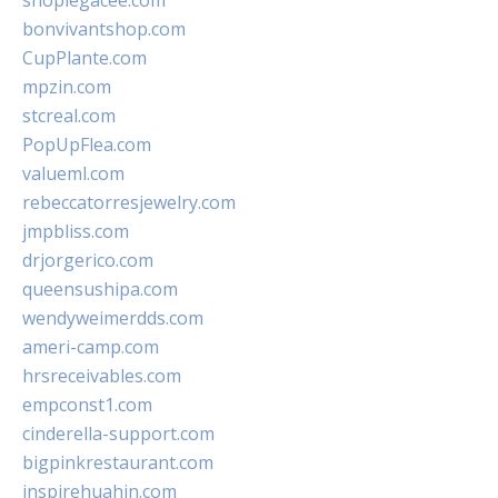
shoplegacee.com
bonvivantshop.com
CupPlante.com
mpzin.com
stcreal.com
PopUpFlea.com
valueml.com
rebeccatorresjewelry.com
jmpbliss.com
drjorgerico.com
queensushipa.com
wendyweimerdds.com
ameri-camp.com
hrsreceivables.com
empconst1.com
cinderella-support.com
bigpinkrestaurant.com
inspirehuahin.com