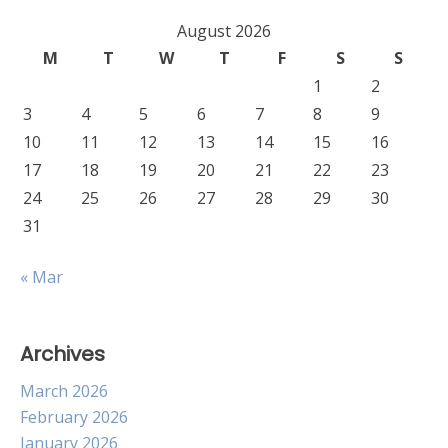
August 2026
M
T
W
T
F
S
S
1
2
3
4
5
6
7
8
9
10
11
12
13
14
15
16
17
18
19
20
21
22
23
24
25
26
27
28
29
30
31
« Mar
Archives
March 2026
February 2026
January 2026