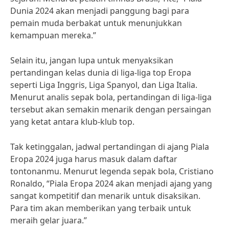
Dunia 2024 akan menjadi panggung bagi para
pemain muda berbakat untuk menunjukkan
kemampuan mereka.”
Selain itu, jangan lupa untuk menyaksikan
pertandingan kelas dunia di liga-liga top Eropa
seperti Liga Inggris, Liga Spanyol, dan Liga Italia.
Menurut analis sepak bola, pertandingan di liga-liga
tersebut akan semakin menarik dengan persaingan
yang ketat antara klub-klub top.
Tak ketinggalan, jadwal pertandingan di ajang Piala
Eropa 2024 juga harus masuk dalam daftar
tontonanmu. Menurut legenda sepak bola, Cristiano
Ronaldo, “Piala Eropa 2024 akan menjadi ajang yang
sangat kompetitif dan menarik untuk disaksikan.
Para tim akan memberikan yang terbaik untuk
meraih gelar juara.”