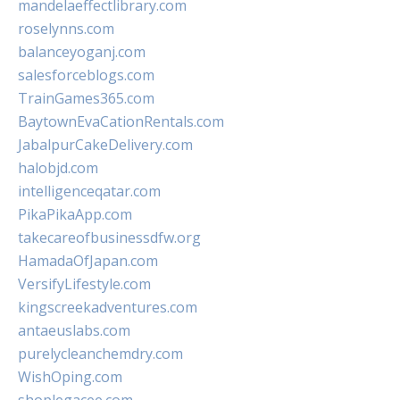
mandelaeffectlibrary.com
roselynns.com
balanceyoganj.com
salesforceblogs.com
TrainGames365.com
BaytownEvaCationRentals.com
JabalpurCakeDelivery.com
halobjd.com
intelligenceqatar.com
PikaPikaApp.com
takecareofbusinessdfw.org
HamadaOfJapan.com
VersifyLifestyle.com
kingscreekadventures.com
antaeuslabs.com
purelycleanchemdry.com
WishOping.com