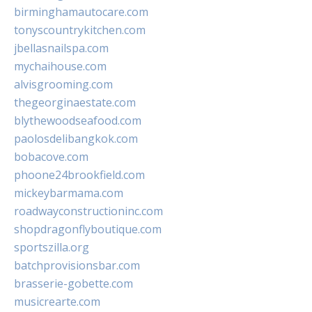
birminghamautocare.com
tonyscountrykitchen.com
jbellasnailspa.com
mychaihouse.com
alvisgrooming.com
thegeorginaestate.com
blythewoodseafood.com
paolosdelibangkok.com
bobacove.com
phoone24brookfield.com
mickeybarmama.com
roadwayconstructioninc.com
shopdragonflyboutique.com
sportszilla.org
batchprovisionsbar.com
brasserie-gobette.com
musicrearte.com