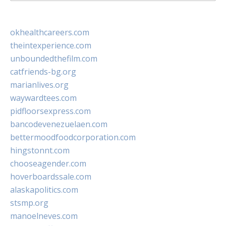
for:
okhealthcareers.com
theintexperience.com
unboundedthefilm.com
catfriends-bg.org
marianlives.org
waywardtees.com
pidfloorsexpress.com
bancodevenezuelaen.com
bettermoodfoodcorporation.com
hingstonnt.com
chooseagender.com
hoverboardssale.com
alaskapolitics.com
stsmp.org
manoelneves.com