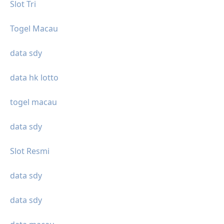
Slot Tri
Togel Macau
data sdy
data hk lotto
togel macau
data sdy
Slot Resmi
data sdy
data sdy