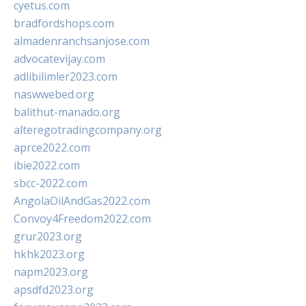
cyetus.com
bradfordshops.com
almadenranchsanjose.com
advocatevijay.com
adlibilimler2023.com
naswwebed.org
balithut-manado.org
alteregotradingcompany.org
aprce2022.com
ibie2022.com
sbcc-2022.com
AngolaOilAndGas2022.com
Convoy4Freedom2022.com
grur2023.org
hkhk2023.org
napm2023.org
apsdfd2023.org