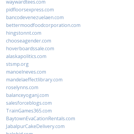
waywardtees.com
pidfloorsexpress.com
bancodevenezuelaen.com
bettermoodfoodcorporation.com
hingstonnt.com
chooseagender.com
hoverboardssale.com
alaskapolitics.com
stsmp.org
manoelneves.com
mandelaeffectlibrary.com
roselynns.com
balanceyoganj.com
salesforceblogs.com
TrainGames365.com
BaytownEvaCationRentals.com
JabalpurCakeDelivery.com