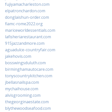
fujiyamacharleston.com
elpatronchardon.com
donglaishun-order.com
fiamc-rome2022.org
mariceworldessentials.com
lafisheriarestaurant.com
915jazzandmore.com
aguadulce-countryfair.com
jakehovis.com
bosswingsduluth.com
birminghamautocare.com
tonyscountrykitchen.com
jbellasnailspa.com
mychaihouse.com
alvisgrooming.com
thegeorginaestate.com
blythewoodseafood.com