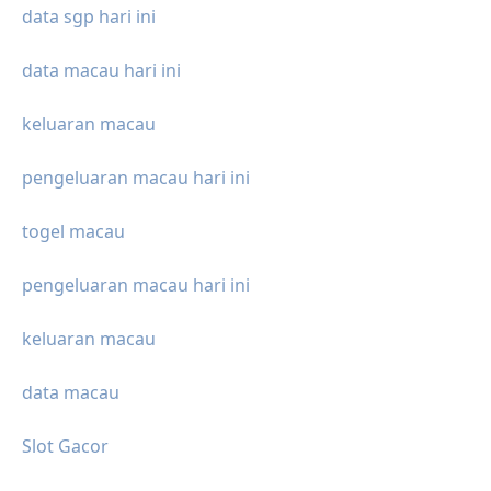
data sgp hari ini
data macau hari ini
keluaran macau
pengeluaran macau hari ini
togel macau
pengeluaran macau hari ini
keluaran macau
data macau
Slot Gacor