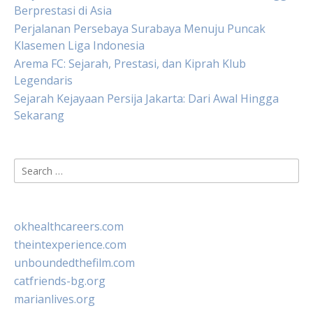
Berprestasi di Asia
Perjalanan Persebaya Surabaya Menuju Puncak
Klasemen Liga Indonesia
Arema FC: Sejarah, Prestasi, dan Kiprah Klub
Legendaris
Sejarah Kejayaan Persija Jakarta: Dari Awal Hingga
Sekarang
Search
for:
okhealthcareers.com
theintexperience.com
unboundedthefilm.com
catfriends-bg.org
marianlives.org