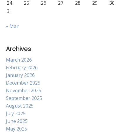
24
25
26
27
28
29
30
31
« Mar
Archives
March 2026
February 2026
January 2026
December 2025
November 2025
September 2025
August 2025
July 2025
June 2025
May 2025