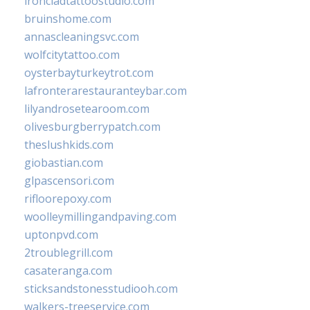
ironcladtattoostudio.com
bruinshome.com
annascleaningsvc.com
wolfcitytattoo.com
oysterbayturkeytrot.com
lafronterarestauranteybar.com
lilyandrosetearoom.com
olivesburgberrypatch.com
theslushkids.com
giobastian.com
glpascensori.com
rifloorepoxy.com
woolleymillingandpaving.com
uptonpvd.com
2troublegrill.com
casateranga.com
sticksandstonesstudiooh.com
walkers-treeservice.com