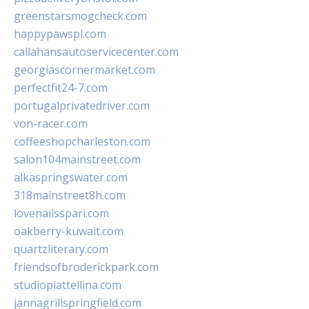
greenstarsmogcheck.com
happypawspl.com
callahansautoservicecenter.com
georgiascornermarket.com
perfectfit24-7.com
portugalprivatedriver.com
von-racer.com
coffeeshopcharleston.com
salon104mainstreet.com
alkaspringswater.com
318mainstreet8h.com
lovenailsspari.com
oakberry-kuwait.com
quartzliterary.com
friendsofbroderickpark.com
studiopiattellina.com
jannagrillspringfield.com