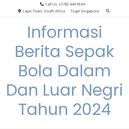
Skip
Call Us: +2782 444 YEAH
to
Cape Town, South Africa
Togel Singapore
content
Informasi
Berita Sepak
Bola Dalam
Dan Luar Negri
Tahun 2024