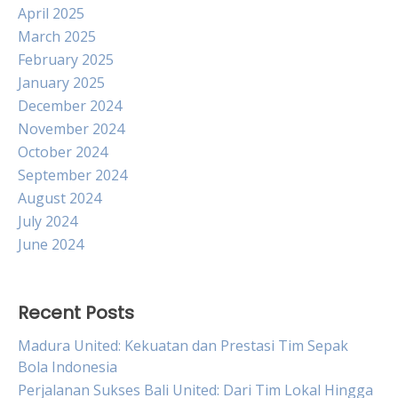
April 2025
March 2025
February 2025
January 2025
December 2024
November 2024
October 2024
September 2024
August 2024
July 2024
June 2024
Recent Posts
Madura United: Kekuatan dan Prestasi Tim Sepak
Bola Indonesia
Perjalanan Sukses Bali United: Dari Tim Lokal Hingga