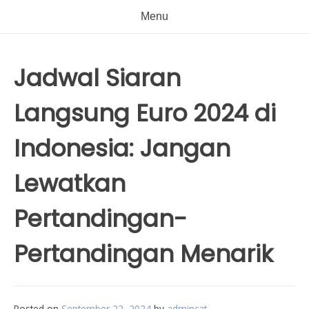
Menu
Jadwal Siaran
Langsung Euro 2024 di
Indonesia: Jangan
Lewatkan
Pertandingan-
Pertandingan Menarik
Posted on
September 22, 2024
by
admincat