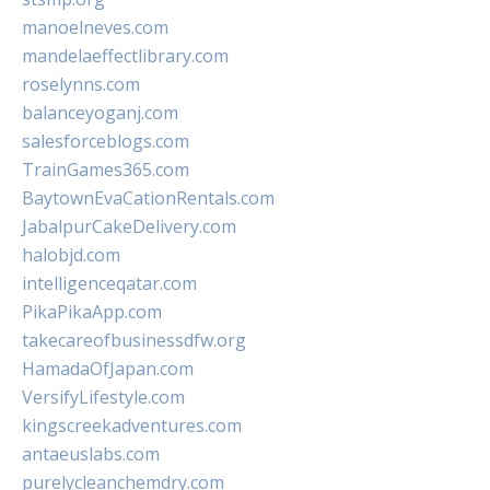
manoelneves.com
mandelaeffectlibrary.com
roselynns.com
balanceyoganj.com
salesforceblogs.com
TrainGames365.com
BaytownEvaCationRentals.com
JabalpurCakeDelivery.com
halobjd.com
intelligenceqatar.com
PikaPikaApp.com
takecareofbusinessdfw.org
HamadaOfJapan.com
VersifyLifestyle.com
kingscreekadventures.com
antaeuslabs.com
purelycleanchemdry.com