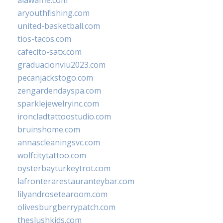
aryouthfishing.com
united-basketball.com
tios-tacos.com
cafecito-satx.com
graduacionviu2023.com
pecanjackstogo.com
zengardendayspa.com
sparklejewelryinc.com
ironcladtattoostudio.com
bruinshome.com
annascleaningsvc.com
wolfcitytattoo.com
oysterbayturkeytrot.com
lafronterarestauranteybar.com
lilyandrosetearoom.com
olivesburgberrypatch.com
theslushkids.com