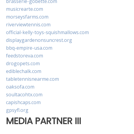
brasserie-gobette.com
musicrearte.com
morseysfarms.com
riverviewtennis.com
official-kelly-toys-squishmallows.com
displaygardenonsuncrest.org
bbq-empire-usa.com
feedstoreva.com
drogopets.com
ediblechalk.com
tabletennisnearme.com
oaksofa.com
soultacohtx.com
capishcaps.com
gpsyfl.org
MEDIA PARTNER III