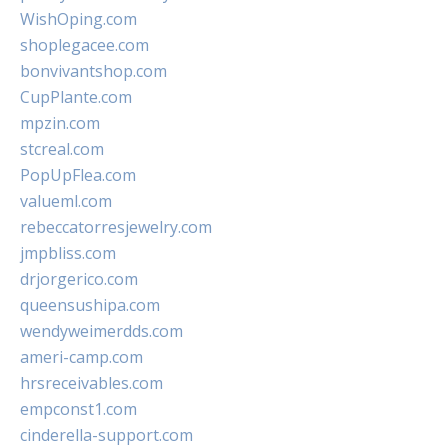
WishOping.com
shoplegacee.com
bonvivantshop.com
CupPlante.com
mpzin.com
stcreal.com
PopUpFlea.com
valueml.com
rebeccatorresjewelry.com
jmpbliss.com
drjorgerico.com
queensushipa.com
wendyweimerdds.com
ameri-camp.com
hrsreceivables.com
empconst1.com
cinderella-support.com