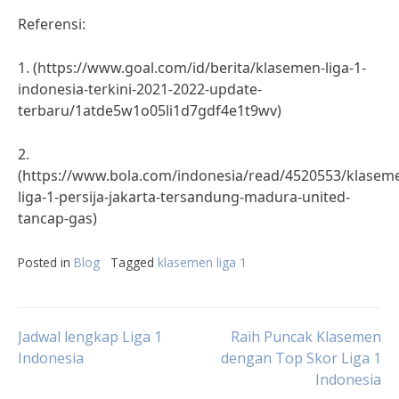
Referensi:
1. (https://www.goal.com/id/berita/klasemen-liga-1-
indonesia-terkini-2021-2022-update-
terbaru/1atde5w1o05li1d7gdf4e1t9wv)
2.
(https://www.bola.com/indonesia/read/4520553/klasem
liga-1-persija-jakarta-tersandung-madura-united-
tancap-gas)
Posted in
Blog
Tagged
klasemen liga 1
Post
Jadwal lengkap Liga 1
Raih Puncak Klasemen
Indonesia
dengan Top Skor Liga 1
Indonesia
navigation