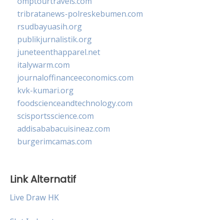
omptourtravels.com
tribratanews-polreskebumen.com
rsudbayuasih.org
publikjurnalistik.org
juneteenthapparel.net
italywarm.com
journaloffinanceeconomics.com
kvk-kumari.org
foodscienceandtechnology.com
scisportsscience.com
addisababacuisineaz.com
burgerimcamas.com
Link Alternatif
Live Draw HK