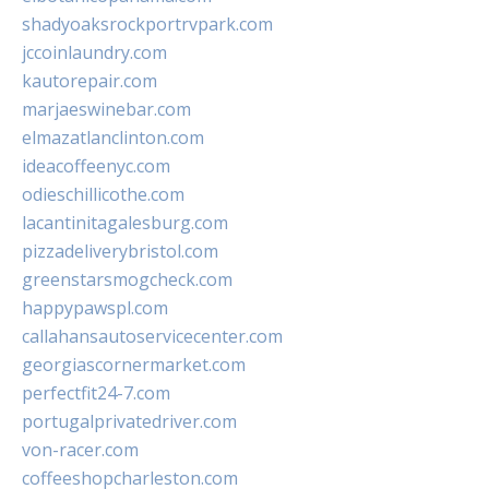
shadyoaksrockportrvpark.com
jccoinlaundry.com
kautorepair.com
marjaeswinebar.com
elmazatlanclinton.com
ideacoffeenyc.com
odieschillicothe.com
lacantinitagalesburg.com
pizzadeliverybristol.com
greenstarsmogcheck.com
happypawspl.com
callahansautoservicecenter.com
georgiascornermarket.com
perfectfit24-7.com
portugalprivatedriver.com
von-racer.com
coffeeshopcharleston.com