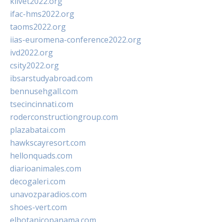
klivet2022.org
ifac-hms2022.org
taoms2022.org
iias-euromena-conference2022.org
ivd2022.org
csity2022.org
ibsarstudyabroad.com
bennusehgall.com
tsecincinnati.com
roderconstructiongroup.com
plazabatai.com
hawkscayresort.com
hellonquads.com
diarioanimales.com
decogaleri.com
unavozparadios.com
shoes-vert.com
elbotanicopanama.com