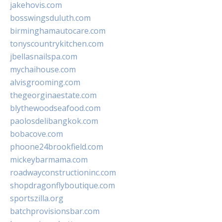
jakehovis.com
bosswingsduluth.com
birminghamautocare.com
tonyscountrykitchen.com
jbellasnailspa.com
mychaihouse.com
alvisgrooming.com
thegeorginaestate.com
blythewoodseafood.com
paolosdelibangkok.com
bobacove.com
phoone24brookfield.com
mickeybarmama.com
roadwayconstructioninc.com
shopdragonflyboutique.com
sportszilla.org
batchprovisionsbar.com