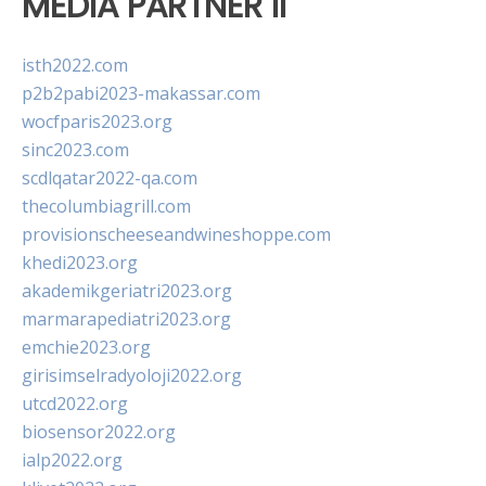
MEDIA PARTNER II
isth2022.com
p2b2pabi2023-makassar.com
wocfparis2023.org
sinc2023.com
scdlqatar2022-qa.com
thecolumbiagrill.com
provisionscheeseandwineshoppe.com
khedi2023.org
akademikgeriatri2023.org
marmarapediatri2023.org
emchie2023.org
girisimselradyoloji2022.org
utcd2022.org
biosensor2022.org
ialp2022.org