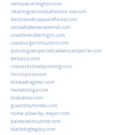
vwrepairarlington.com
cleaningservicebaltimore-md.com
beckslandscapeandfence.com
vistaaltadelveramendi.com
coastlinecateringnc.com
cuesburgershouston.com
psicologiaespecializadaencampeche.com
dmtacos.com
crescentstreetprinting.com
hornopizza.com
driveadragster.com
hematologa.com
lizaivanov.com
guesttinyhomes.com
home-plow-by-meyer.com
palatelatincuisine.com
blackdoglegacy.com