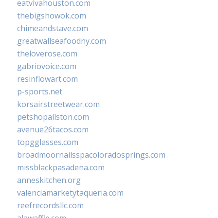
eatvivahouston.com
thebigshowok.com
chimeandstave.com
greatwallseafoodny.com
theloverose.com
gabriovoice.com
resinflowart.com
p-sports.net
korsairstreetwear.com
petshopallston.com
avenue26tacos.com
topgglasses.com
broadmoornailsspacoloradosprings.com
missblackpasadena.com
anneskitchen.org
valenciamarketytaqueria.com
reefrecordsllc.com
alawaffle.com