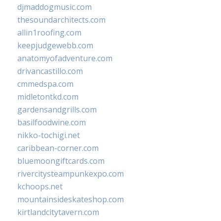
djmaddogmusic.com
thesoundarchitects.com
allin1roofing.com
keepjudgewebb.com
anatomyofadventure.com
drivancastillo.com
cmmedspa.com
midletontkd.com
gardensandgrills.com
basilfoodwine.com
nikko-tochigi.net
caribbean-corner.com
bluemoongiftcards.com
rivercitysteampunkexpo.com
kchoops.net
mountainsideskateshop.com
kirtlandcitytavern.com