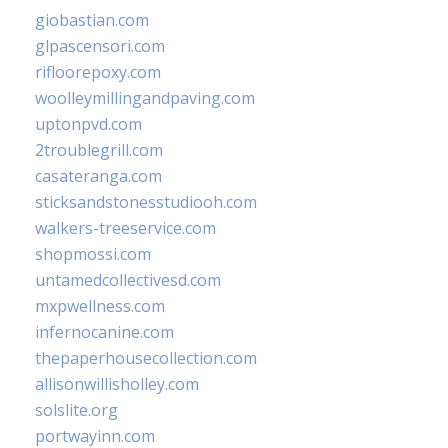
giobastian.com
glpascensori.com
rifloorepoxy.com
woolleymillingandpaving.com
uptonpvd.com
2troublegrill.com
casateranga.com
sticksandstonesstudiooh.com
walkers-treeservice.com
shopmossi.com
untamedcollectivesd.com
mxpwellness.com
infernocanine.com
thepaperhousecollection.com
allisonwillisholley.com
solslite.org
portwayinn.com