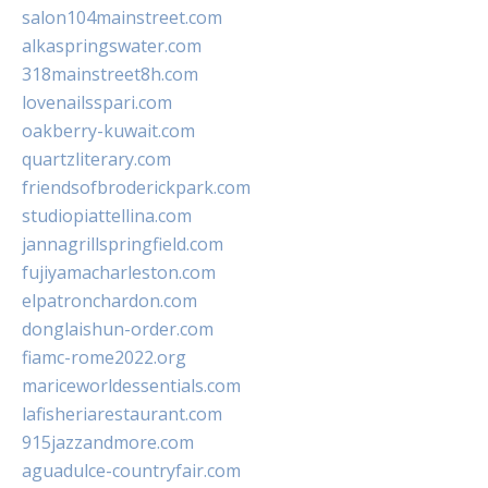
salon104mainstreet.com
alkaspringswater.com
318mainstreet8h.com
lovenailsspari.com
oakberry-kuwait.com
quartzliterary.com
friendsofbroderickpark.com
studiopiattellina.com
jannagrillspringfield.com
fujiyamacharleston.com
elpatronchardon.com
donglaishun-order.com
fiamc-rome2022.org
mariceworldessentials.com
lafisheriarestaurant.com
915jazzandmore.com
aguadulce-countryfair.com