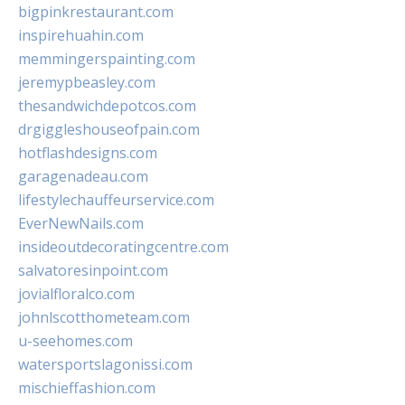
bigpinkrestaurant.com
inspirehuahin.com
memmingerspainting.com
jeremypbeasley.com
thesandwichdepotcos.com
drgiggleshouseofpain.com
hotflashdesigns.com
garagenadeau.com
lifestylechauffeurservice.com
EverNewNails.com
insideoutdecoratingcentre.com
salvatoresinpoint.com
jovialfloralco.com
johnlscotthometeam.com
u-seehomes.com
watersportslagonissi.com
mischieffashion.com