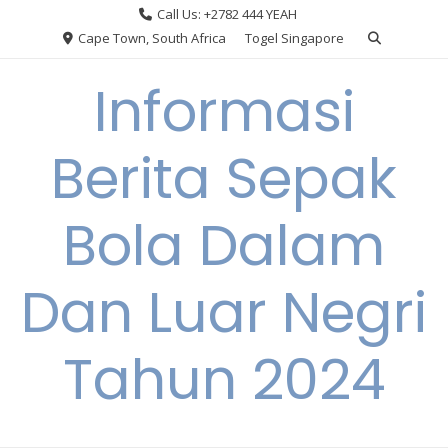
Skip
Call Us: +2782 444 YEAH
to
Cape Town, South Africa
Togel Singapore
content
Informasi
Berita Sepak
Bola Dalam
Dan Luar Negri
Tahun 2024