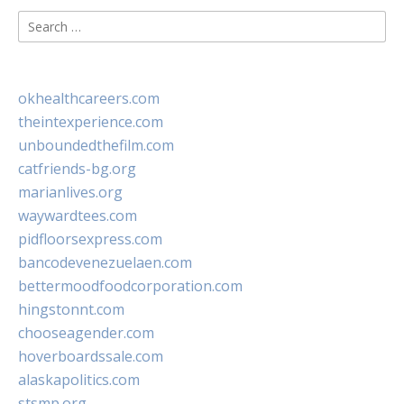
Search
for:
okhealthcareers.com
theintexperience.com
unboundedthefilm.com
catfriends-bg.org
marianlives.org
waywardtees.com
pidfloorsexpress.com
bancodevenezuelaen.com
bettermoodfoodcorporation.com
hingstonnt.com
chooseagender.com
hoverboardssale.com
alaskapolitics.com
stsmp.org