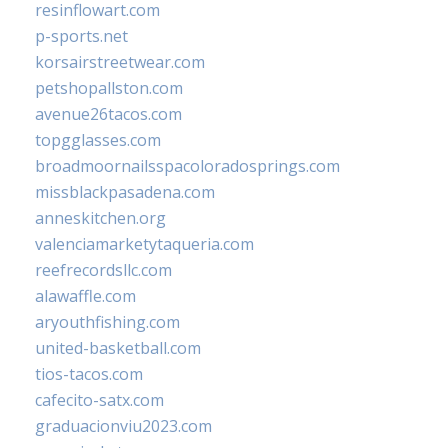
resinflowart.com
p-sports.net
korsairstreetwear.com
petshopallston.com
avenue26tacos.com
topgglasses.com
broadmoornailsspacoloradosprings.com
missblackpasadena.com
anneskitchen.org
valenciamarketytaqueria.com
reefrecordsllc.com
alawaffle.com
aryouthfishing.com
united-basketball.com
tios-tacos.com
cafecito-satx.com
graduacionviu2023.com