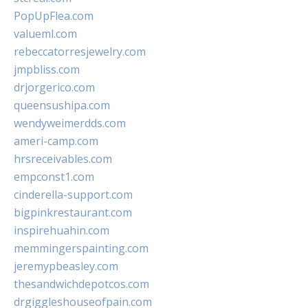
PopUpFlea.com
valueml.com
rebeccatorresjewelry.com
jmpbliss.com
drjorgerico.com
queensushipa.com
wendyweimerdds.com
ameri-camp.com
hrsreceivables.com
empconst1.com
cinderella-support.com
bigpinkrestaurant.com
inspirehuahin.com
memmingerspainting.com
jeremypbeasley.com
thesandwichdepotcos.com
drgiggleshouseofpain.com