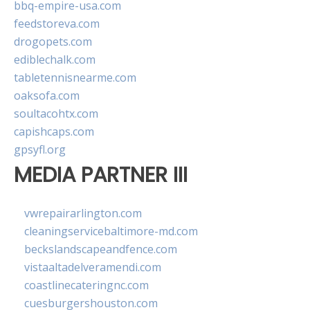
bbq-empire-usa.com
feedstoreva.com
drogopets.com
ediblechalk.com
tabletennisnearme.com
oaksofa.com
soultacohtx.com
capishcaps.com
gpsyfl.org
MEDIA PARTNER III
vwrepairarlington.com
cleaningservicebaltimore-md.com
beckslandscapeandfence.com
vistaaltadelveramendi.com
coastlinecateringnc.com
cuesburgershouston.com