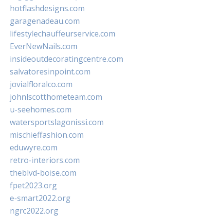
hotflashdesigns.com
garagenadeau.com
lifestylechauffeurservice.com
EverNewNails.com
insideoutdecoratingcentre.com
salvatoresinpoint.com
jovialfloralco.com
johnlscotthometeam.com
u-seehomes.com
watersportslagonissi.com
mischieffashion.com
eduwyre.com
retro-interiors.com
theblvd-boise.com
fpet2023.org
e-smart2022.org
ngrc2022.org