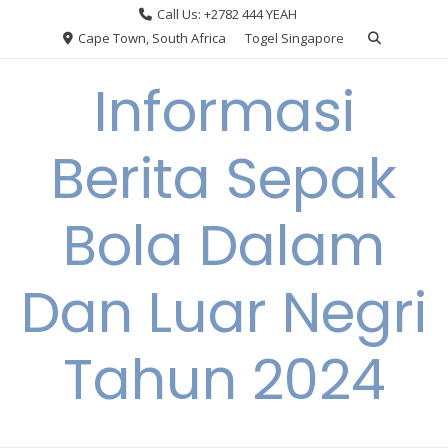
Skip
Call Us: +2782 444 YEAH
to
Cape Town, South Africa
Togel Singapore
content
Informasi
Berita Sepak
Bola Dalam
Dan Luar Negri
Tahun 2024