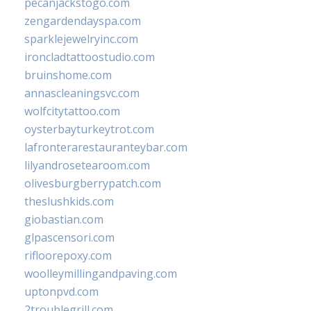
pecanjackstogo.com
zengardendayspa.com
sparklejewelryinc.com
ironcladtattoostudio.com
bruinshome.com
annascleaningsvc.com
wolfcitytattoo.com
oysterbayturkeytrot.com
lafronterarestauranteybar.com
lilyandrosetearoom.com
olivesburgberrypatch.com
theslushkids.com
giobastian.com
glpascensori.com
rifloorepoxy.com
woolleymillingandpaving.com
uptonpvd.com
2troublegrill.com