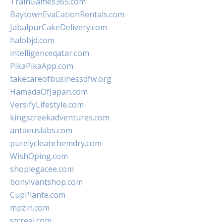
TrainGames365.com
BaytownEvaCationRentals.com
JabalpurCakeDelivery.com
halobjd.com
intelligenceqatar.com
PikaPikaApp.com
takecareofbusinessdfw.org
HamadaOfJapan.com
VersifyLifestyle.com
kingscreekadventures.com
antaeuslabs.com
purelycleanchemdry.com
WishOping.com
shoplegacee.com
bonvivantshop.com
CupPlante.com
mpzin.com
stcreal.com