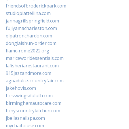
friendsofbroderickpark.com
studiopiattellina.com
jannagrillspringfield.com
fujiyamacharleston.com
elpatronchardon.com
donglaishun-order.com
fiamc-rome2022.org
mariceworldessentials.com
lafisheriarestaurant.com
915jazzandmore.com
aguadulce-countryfair.com
jakehovis.com
bosswingsduluth.com
birminghamautocare.com
tonyscountrykitchen.com
jbellasnailspa.com
mychaihouse.com