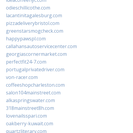
ideacoffeenyc.com
odieschillicothe.com
lacantinitagalesburg.com
pizzadeliverybristol.com
greenstarsmogcheck.com
happypawspl.com
callahansautoservicecenter.com
georgiascornermarket.com
perfectfit24-7.com
portugalprivatedriver.com
von-racer.com
coffeeshopcharleston.com
salon104mainstreet.com
alkaspringswater.com
318mainstreet8h.com
lovenailsspari.com
oakberry-kuwait.com
quartzliterary.com