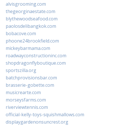
alvisgrooming.com
thegeorginaestate.com
blythewoodseafood.com
paolosdelibangkok.com
bobacove.com
phoone24brookfield.com
mickeybarmama.com
roadwayconstructioninc.com
shopdragonflyboutique.com
sportszilla.org
batchprovisionsbar.com
brasserie-gobette.com
musicrearte.com
morseysfarms.com
riverviewtennis.com
official-kelly-toys-squishmallows.com
displaygardenonsuncrest.org