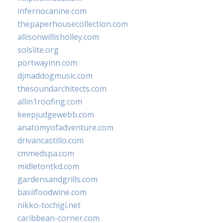
infernocanine.com
thepaperhousecollection.com
allisonwillisholley.com
solslite.org
portwayinn.com
djmaddogmusic.com
thesoundarchitects.com
allin1roofing.com
keepjudgewebb.com
anatomyofadventure.com
drivancastillo.com
cmmedspa.com
midletontkd.com
gardensandgrills.com
basilfoodwine.com
nikko-tochigi.net
caribbean-corner.com