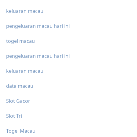
keluaran macau
pengeluaran macau hari ini
togel macau
pengeluaran macau hari ini
keluaran macau
data macau
Slot Gacor
Slot Tri
Togel Macau