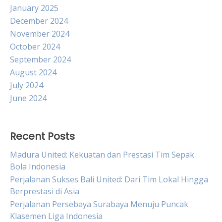
January 2025
December 2024
November 2024
October 2024
September 2024
August 2024
July 2024
June 2024
Recent Posts
Madura United: Kekuatan dan Prestasi Tim Sepak
Bola Indonesia
Perjalanan Sukses Bali United: Dari Tim Lokal Hingga
Berprestasi di Asia
Perjalanan Persebaya Surabaya Menuju Puncak
Klasemen Liga Indonesia