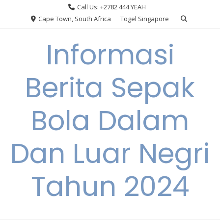
Skip
Call Us: +2782 444 YEAH
to
Cape Town, South Africa
Togel Singapore
content
Informasi
Berita Sepak
Bola Dalam
Dan Luar Negri
Tahun 2024