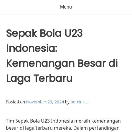
Menu
Sepak Bola U23
Indonesia:
Kemenangan Besar di
Laga Terbaru
Posted on
November 29, 2024
by
admincat
Tim Sepak Bola U23 Indonesia meraih kemenangan
besar di laga terbaru mereka. Dalam pertandingan