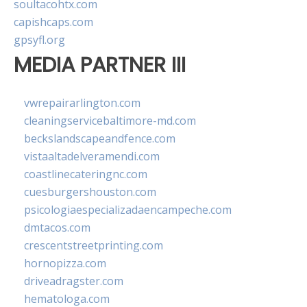
soultacohtx.com
capishcaps.com
gpsyfl.org
MEDIA PARTNER III
vwrepairarlington.com
cleaningservicebaltimore-md.com
beckslandscapeandfence.com
vistaaltadelveramendi.com
coastlinecateringnc.com
cuesburgershouston.com
psicologiaespecializadaencampeche.com
dmtacos.com
crescentstreetprinting.com
hornopizza.com
driveadragster.com
hematologa.com