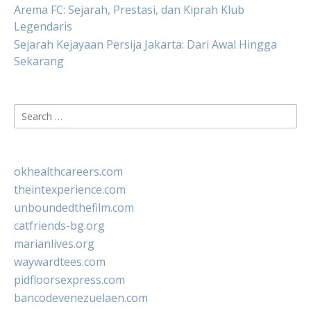
Arema FC: Sejarah, Prestasi, dan Kiprah Klub
Legendaris
Sejarah Kejayaan Persija Jakarta: Dari Awal Hingga
Sekarang
Search
for:
okhealthcareers.com
theintexperience.com
unboundedthefilm.com
catfriends-bg.org
marianlives.org
waywardtees.com
pidfloorsexpress.com
bancodevenezuelaen.com