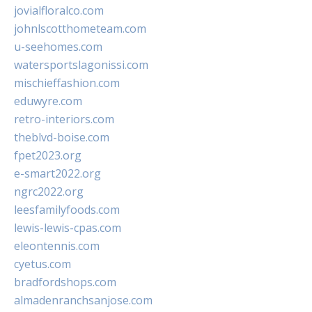
jovialfloralco.com
johnlscotthometeam.com
u-seehomes.com
watersportslagonissi.com
mischieffashion.com
eduwyre.com
retro-interiors.com
theblvd-boise.com
fpet2023.org
e-smart2022.org
ngrc2022.org
leesfamilyfoods.com
lewis-lewis-cpas.com
eleontennis.com
cyetus.com
bradfordshops.com
almadenranchsanjose.com