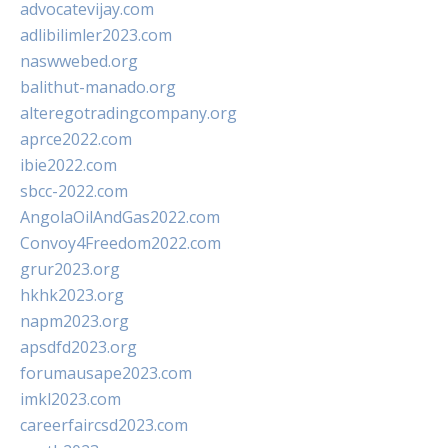
advocatevijay.com
adlibilimler2023.com
naswwebed.org
balithut-manado.org
alteregotradingcompany.org
aprce2022.com
ibie2022.com
sbcc-2022.com
AngolaOilAndGas2022.com
Convoy4Freedom2022.com
grur2023.org
hkhk2023.org
napm2023.org
apsdfd2023.org
forumausape2023.com
imkl2023.com
careerfaircsd2023.com