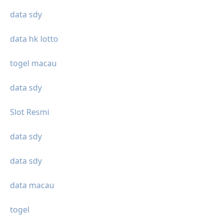
data sdy
data hk lotto
togel macau
data sdy
Slot Resmi
data sdy
data sdy
data macau
togel