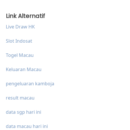
Link Alternatif
Live Draw HK
Slot Indosat
Togel Macau
Keluaran Macau
pengeluaran kamboja
result macau
data sgp hari ini
data macau hari ini