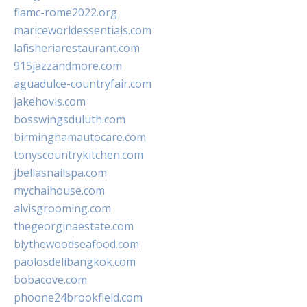
fiamc-rome2022.org
mariceworldessentials.com
lafisheriarestaurant.com
915jazzandmore.com
aguadulce-countryfair.com
jakehovis.com
bosswingsduluth.com
birminghamautocare.com
tonyscountrykitchen.com
jbellasnailspa.com
mychaihouse.com
alvisgrooming.com
thegeorginaestate.com
blythewoodseafood.com
paolosdelibangkok.com
bobacove.com
phoone24brookfield.com