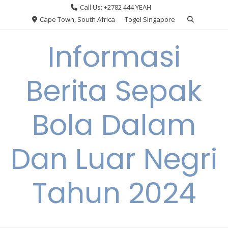
Skip
Call Us: +2782 444 YEAH
to
Cape Town, South Africa
Togel Singapore
content
Informasi
Berita Sepak
Bola Dalam
Dan Luar Negri
Tahun 2024