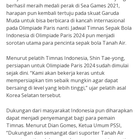
berhasil meraih medali perak di Sea Games 2021,
harapan pun kembali tertuju pada skuat Garuda
Muda untuk bisa berbicara di kancah internasional
pada Olimpiade Paris nanti. Jadwal Timnas Sepak Bola
Indonesia di Olimpiade Paris 2024 pun menjadi
sorotan utama para pencinta sepak bola Tanah Air.
Menurut pelatih Timnas Indonesia, Shin Tae-yong,
persiapan untuk Olimpiade Paris 2024 sudah dimulai
sejak dini. “Kami akan bekerja keras untuk
mempersiapkan tim sebaik mungkin agar dapat
bersaing di level yang lebih tinggi,” ujar pelatih asal
Korea Selatan tersebut.
Dukungan dari masyarakat Indonesia pun diharapkan
dapat menjadi penyemangat bagi para pemain
Timnas. Menurut Dian Gomes, Ketua Umum PSSI,
“Dukungan dan semangat dari suporter Tanah Air