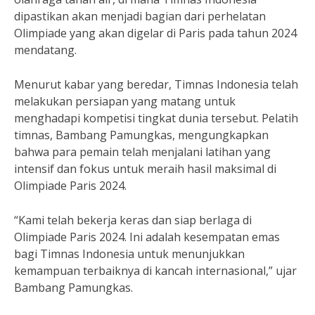
dipastikan akan menjadi bagian dari perhelatan
Olimpiade yang akan digelar di Paris pada tahun 2024
mendatang.
Menurut kabar yang beredar, Timnas Indonesia telah
melakukan persiapan yang matang untuk
menghadapi kompetisi tingkat dunia tersebut. Pelatih
timnas, Bambang Pamungkas, mengungkapkan
bahwa para pemain telah menjalani latihan yang
intensif dan fokus untuk meraih hasil maksimal di
Olimpiade Paris 2024.
“Kami telah bekerja keras dan siap berlaga di
Olimpiade Paris 2024. Ini adalah kesempatan emas
bagi Timnas Indonesia untuk menunjukkan
kemampuan terbaiknya di kancah internasional,” ujar
Bambang Pamungkas.