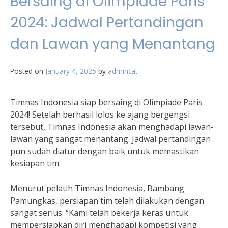
Bersaing di Olimpiade Paris
2024: Jadwal Pertandingan
dan Lawan yang Menantang
Posted on
January 4, 2025
by
admincat
Timnas Indonesia siap bersaing di Olimpiade Paris
2024! Setelah berhasil lolos ke ajang bergengsi
tersebut, Timnas Indonesia akan menghadapi lawan-
lawan yang sangat menantang. Jadwal pertandingan
pun sudah diatur dengan baik untuk memastikan
kesiapan tim.
Menurut pelatih Timnas Indonesia, Bambang
Pamungkas, persiapan tim telah dilakukan dengan
sangat serius. “Kami telah bekerja keras untuk
mempersiapkan diri menghadapi kompetisi yang