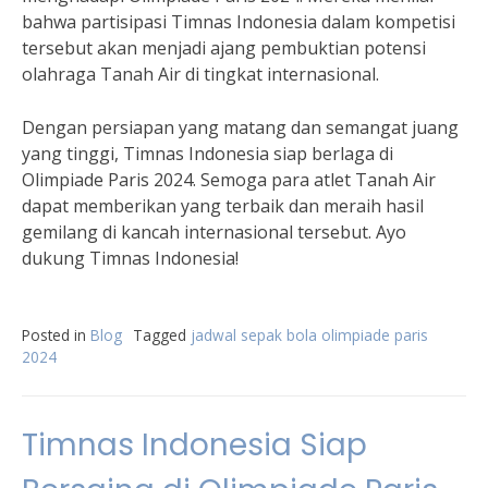
bahwa partisipasi Timnas Indonesia dalam kompetisi
tersebut akan menjadi ajang pembuktian potensi
olahraga Tanah Air di tingkat internasional.
Dengan persiapan yang matang dan semangat juang
yang tinggi, Timnas Indonesia siap berlaga di
Olimpiade Paris 2024. Semoga para atlet Tanah Air
dapat memberikan yang terbaik dan meraih hasil
gemilang di kancah internasional tersebut. Ayo
dukung Timnas Indonesia!
Posted in
Blog
Tagged
jadwal sepak bola olimpiade paris
2024
Timnas Indonesia Siap