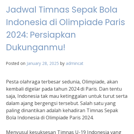
Jadwal Timnas Sepak Bola
Indonesia di Olimpiade Paris
2024: Persiapkan
Dukunganmu!
Posted on
January 28, 2025
by
admincat
Pesta olahraga terbesar sedunia, Olimpiade, akan
kembali digelar pada tahun 2024 di Paris. Dan tentu
saja, Indonesia tak mau ketinggalan untuk turut serta
dalam ajang bergengsi tersebut. Salah satu yang
paling dinantikan adalah kehadiran Timnas Sepak
Bola Indonesia di Olimpiade Paris 2024.
Menyusul kesuksesan Timnas U-19 Indonesia yang