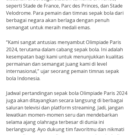
seperti Stade de France, Parc des Princes, dan Stade
Velodrome. Para pemain dan timnas sepak bola dari
berbagai negara akan berlaga dengan penuh
semangat untuk meraih medali emas.
“Kami sangat antusias menyambut Olimpiade Paris
2024, terutama dalam cabang sepak bola. Ini adalah
kesempatan bagi kami untuk menunjukkan kualitas
permainan dan semangat juang kami di level
internasional,” ujar seorang pemain timnas sepak
bola Indonesia.
Jadwal pertandingan sepak bola Olimpiade Paris 2024
juga akan ditayangkan secara langsung di berbagai
saluran televisi dan platform streaming. Jadi, jangan
lewatkan momen-momen seru dan mendebarkan
selama ajang olahraga terbesar di dunia ini
berlangsung. Ayo dukung tim favoritmu dan nikmati