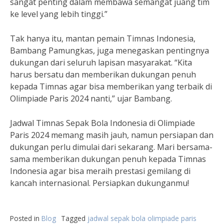
sangat penting dalam membawa semangat juang tim
ke level yang lebih tinggi.”
Tak hanya itu, mantan pemain Timnas Indonesia,
Bambang Pamungkas, juga menegaskan pentingnya
dukungan dari seluruh lapisan masyarakat. “Kita
harus bersatu dan memberikan dukungan penuh
kepada Timnas agar bisa memberikan yang terbaik di
Olimpiade Paris 2024 nanti,” ujar Bambang.
Jadwal Timnas Sepak Bola Indonesia di Olimpiade
Paris 2024 memang masih jauh, namun persiapan dan
dukungan perlu dimulai dari sekarang. Mari bersama-
sama memberikan dukungan penuh kepada Timnas
Indonesia agar bisa meraih prestasi gemilang di
kancah internasional. Persiapkan dukunganmu!
Posted in
Blog
Tagged
jadwal sepak bola olimpiade paris