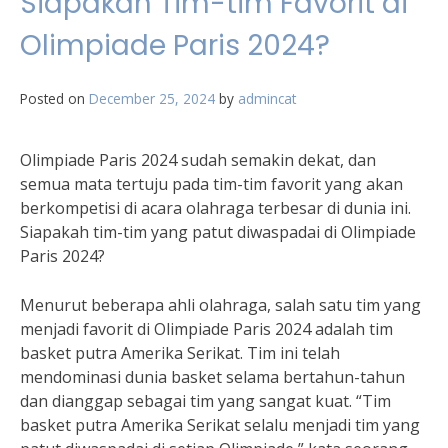
Siapakah Tim-tim Favorit di
Olimpiade Paris 2024?
Posted on
December 25, 2024
by
admincat
Olimpiade Paris 2024 sudah semakin dekat, dan
semua mata tertuju pada tim-tim favorit yang akan
berkompetisi di acara olahraga terbesar di dunia ini.
Siapakah tim-tim yang patut diwaspadai di Olimpiade
Paris 2024?
Menurut beberapa ahli olahraga, salah satu tim yang
menjadi favorit di Olimpiade Paris 2024 adalah tim
basket putra Amerika Serikat. Tim ini telah
mendominasi dunia basket selama bertahun-tahun
dan dianggap sebagai tim yang sangat kuat. “Tim
basket putra Amerika Serikat selalu menjadi tim yang