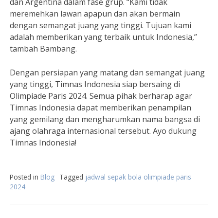
dan Argentina dalam fase grup. “Kami tidak
meremehkan lawan apapun dan akan bermain
dengan semangat juang yang tinggi. Tujuan kami
adalah memberikan yang terbaik untuk Indonesia,”
tambah Bambang.
Dengan persiapan yang matang dan semangat juang
yang tinggi, Timnas Indonesia siap bersaing di
Olimpiade Paris 2024. Semua pihak berharap agar
Timnas Indonesia dapat memberikan penampilan
yang gemilang dan mengharumkan nama bangsa di
ajang olahraga internasional tersebut. Ayo dukung
Timnas Indonesia!
Posted in
Blog
Tagged
jadwal sepak bola olimpiade paris
2024