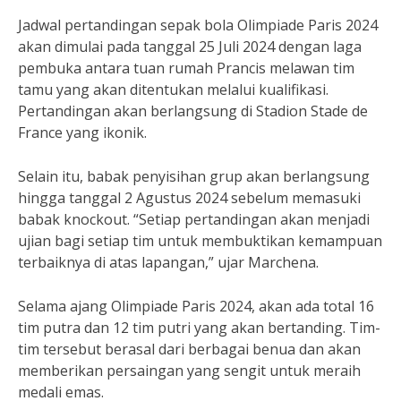
Jadwal pertandingan sepak bola Olimpiade Paris 2024
akan dimulai pada tanggal 25 Juli 2024 dengan laga
pembuka antara tuan rumah Prancis melawan tim
tamu yang akan ditentukan melalui kualifikasi.
Pertandingan akan berlangsung di Stadion Stade de
France yang ikonik.
Selain itu, babak penyisihan grup akan berlangsung
hingga tanggal 2 Agustus 2024 sebelum memasuki
babak knockout. “Setiap pertandingan akan menjadi
ujian bagi setiap tim untuk membuktikan kemampuan
terbaiknya di atas lapangan,” ujar Marchena.
Selama ajang Olimpiade Paris 2024, akan ada total 16
tim putra dan 12 tim putri yang akan bertanding. Tim-
tim tersebut berasal dari berbagai benua dan akan
memberikan persaingan yang sengit untuk meraih
medali emas.