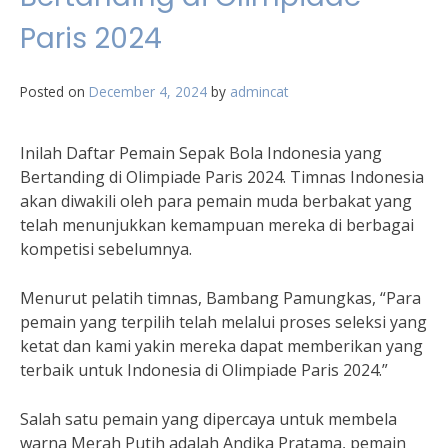
Paris 2024
Posted on
December 4, 2024
by
admincat
Inilah Daftar Pemain Sepak Bola Indonesia yang
Bertanding di Olimpiade Paris 2024. Timnas Indonesia
akan diwakili oleh para pemain muda berbakat yang
telah menunjukkan kemampuan mereka di berbagai
kompetisi sebelumnya.
Menurut pelatih timnas, Bambang Pamungkas, “Para
pemain yang terpilih telah melalui proses seleksi yang
ketat dan kami yakin mereka dapat memberikan yang
terbaik untuk Indonesia di Olimpiade Paris 2024.”
Salah satu pemain yang dipercaya untuk membela
warna Merah Putih adalah Andika Pratama, pemain