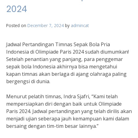
2024
Posted on
December 7, 2024
by
admincat
Jadwal Pertandingan Timnas Sepak Bola Pria
Indonesia di Olimpiade Paris 2024 sudah diumumkan!
Setelah penantian yang panjang, para penggemar
sepak bola Indonesia akhirnya bisa mengetahui
kapan timnas akan berlaga di ajang olahraga paling
bergengsi di dunia.
Menurut pelatih timnas, Indra Sjafri, “Kami telah
mempersiapkan diri dengan baik untuk Olimpiade
Paris 2024. Jadwal pertandingan yang telah dirilis akan
menjadi ujian seberapa jauh kemampuan kami dalam
bersaing dengan tim-tim besar lainnya.”