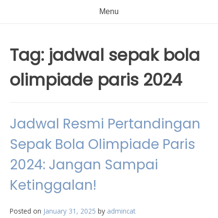
Menu
Tag:
jadwal sepak bola
olimpiade paris 2024
Jadwal Resmi Pertandingan
Sepak Bola Olimpiade Paris
2024: Jangan Sampai
Ketinggalan!
Posted on
January 31, 2025
by
admincat