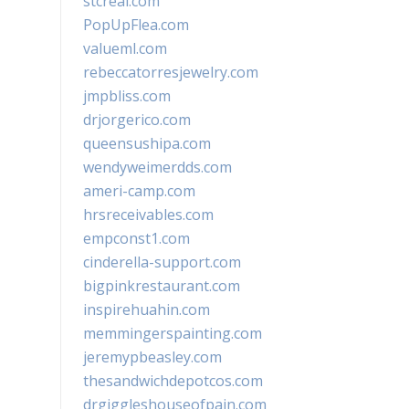
stcreal.com
PopUpFlea.com
valueml.com
rebeccatorresjewelry.com
jmpbliss.com
drjorgerico.com
queensushipa.com
wendyweimerdds.com
ameri-camp.com
hrsreceivables.com
empconst1.com
cinderella-support.com
bigpinkrestaurant.com
inspirehuahin.com
memmingerspainting.com
jeremypbeasley.com
thesandwichdepotcos.com
drgiggleshouseofpain.com