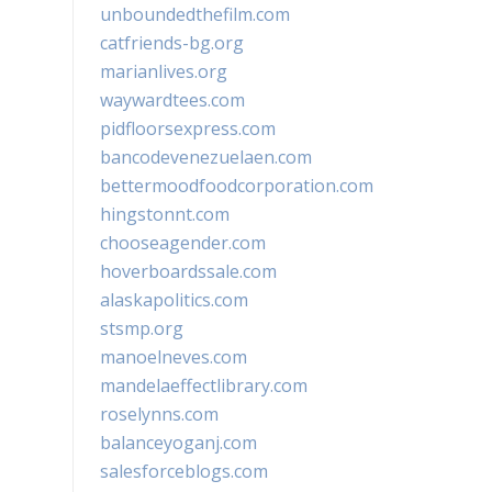
unboundedthefilm.com
catfriends-bg.org
marianlives.org
waywardtees.com
pidfloorsexpress.com
bancodevenezuelaen.com
bettermoodfoodcorporation.com
hingstonnt.com
chooseagender.com
hoverboardssale.com
alaskapolitics.com
stsmp.org
manoelneves.com
mandelaeffectlibrary.com
roselynns.com
balanceyoganj.com
salesforceblogs.com