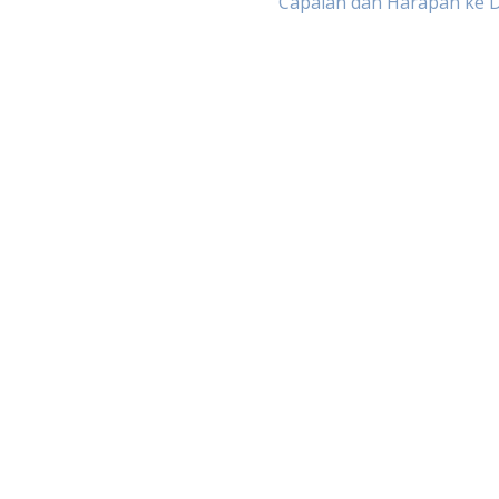
Capaian dan Harapan ke 