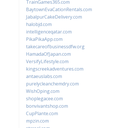
TrainGames365.com
BaytownEvaCationRentals.com
JabalpurCakeDelivery.com
halobjd.com
intelligenceqatar.com
PikaPikaApp.com
takecareofbusinessdfw.org
HamadaOfJapan.com
VersifyLifestyle.com
kingscreekadventures.com
antaeuslabs.com
purelycleanchemdry.com
WishOping.com
shoplegacee.com
bonvivantshop.com
CupPlante.com
mpzin.com