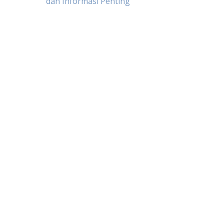
dan Informasi Penting
navigation