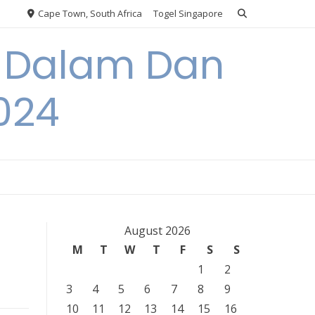
Cape Town, South Africa
Togel Singapore
a Dalam Dan
024
August 2026
M
T
W
T
F
S
S
1
2
3
4
5
6
7
8
9
10
11
12
13
14
15
16