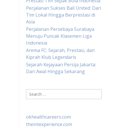
Prestasi Tim Sepak Bola Indonesia
Perjalanan Sukses Bali United: Dari
Tim Lokal Hingga Berprestasi di
Asia
Perjalanan Persebaya Surabaya
Menuju Puncak Klasemen Liga
Indonesia
Arema FC: Sejarah, Prestasi, dan
Kiprah Klub Legendaris
Sejarah Kejayaan Persija Jakarta:
Dari Awal Hingga Sekarang
Search
for:
okhealthcareers.com
theintexperience.com