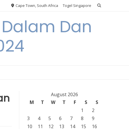
Cape Town, South Africa
Togel Singapore
a Dalam Dan
024
an
August 2026
M
T
W
T
F
S
S
1
2
3
4
5
6
7
8
9
10
11
12
13
14
15
16