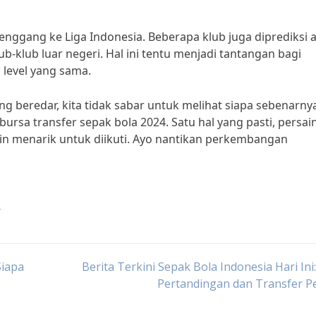
ggang ke Liga Indonesia. Beberapa klub juga diprediksi 
-klub luar negeri. Hal ini tentu menjadi tantangan bagi
 level yang sama.
g beredar, kita tidak sabar untuk melihat siapa sebenarny
ursa transfer sepak bola 2024. Satu hal yang pasti, persa
in menarik untuk diikuti. Ayo nantikan perkembangan
4
Siapa
Berita Terkini Sepak Bola Indonesia Hari Ini:
Pertandingan dan Transfer P