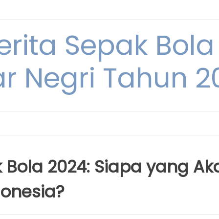
Berita Sepak Bol
ar Negri Tahun 2
k Bola 2024: Siapa yang Ak
donesia?