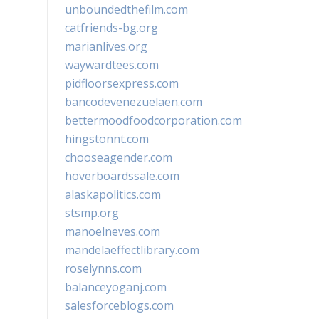
unboundedthefilm.com
catfriends-bg.org
marianlives.org
waywardtees.com
pidfloorsexpress.com
bancodevenezuelaen.com
bettermoodfoodcorporation.com
hingstonnt.com
chooseagender.com
hoverboardssale.com
alaskapolitics.com
stsmp.org
manoelneves.com
mandelaeffectlibrary.com
roselynns.com
balanceyoganj.com
salesforceblogs.com