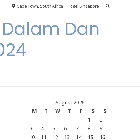
Cape Town, South Africa
Togel Singapore
a Dalam Dan
024
August 2026
M
T
W
T
F
S
S
1
2
3
4
5
6
7
8
9
10
11
12
13
14
15
16