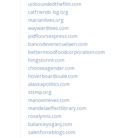
unboundedthefilm.com
catfriends-bg.org
marianlives.org
waywardtees.com
pidfloorsexpress.com
bancodevenezuelaen.com
bettermoodfoodcorporation.com
hingstonnt.com
chooseagender.com
hoverboardssale.com
alaskapolitics.com
stsmp.org
manoelneves.com
mandelaeffectlibrary.com
roselynns.com
balanceyoganj.com
salesforceblogs.com