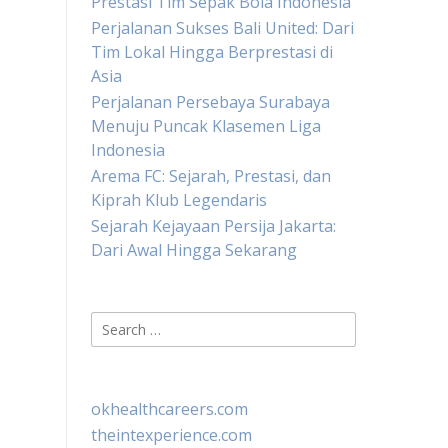
Prestasi Tim Sepak Bola Indonesia
Perjalanan Sukses Bali United: Dari
Tim Lokal Hingga Berprestasi di
Asia
Perjalanan Persebaya Surabaya
Menuju Puncak Klasemen Liga
Indonesia
Arema FC: Sejarah, Prestasi, dan
Kiprah Klub Legendaris
Sejarah Kejayaan Persija Jakarta:
Dari Awal Hingga Sekarang
Search
for:
okhealthcareers.com
theintexperience.com