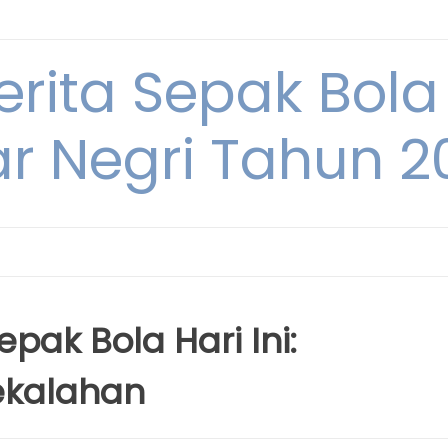
Berita Sepak Bol
ar Negri Tahun 2
pak Bola Hari Ini:
kalahan