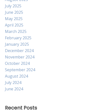
July 2025
June 2025
May 2025
April 2025
March 2025
February 2025
January 2025
December 2024
November 2024
October 2024
September 2024
August 2024
July 2024
June 2024
Recent Posts