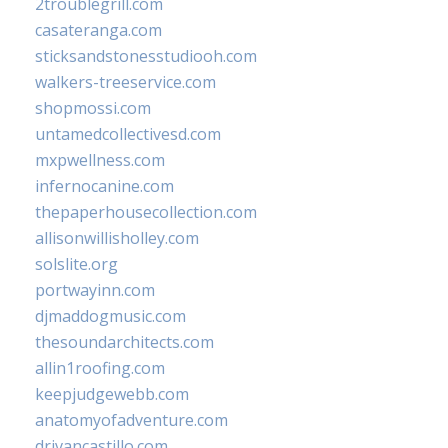
2troublegrill.com
casateranga.com
sticksandstonesstudiooh.com
walkers-treeservice.com
shopmossi.com
untamedcollectivesd.com
mxpwellness.com
infernocanine.com
thepaperhousecollection.com
allisonwillisholley.com
solslite.org
portwayinn.com
djmaddogmusic.com
thesoundarchitects.com
allin1roofing.com
keepjudgewebb.com
anatomyofadventure.com
drivancastillo.com