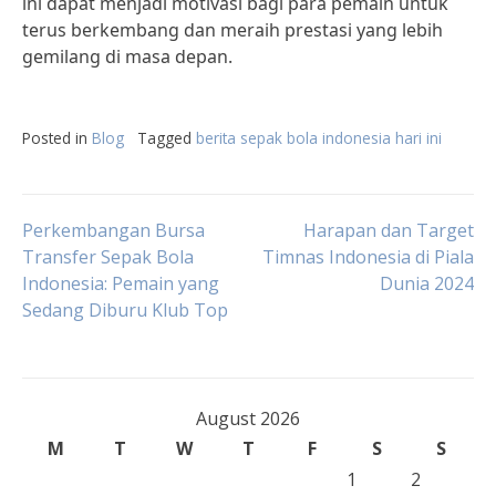
ini dapat menjadi motivasi bagi para pemain untuk
terus berkembang dan meraih prestasi yang lebih
gemilang di masa depan.
Posted in
Blog
Tagged
berita sepak bola indonesia hari ini
Post
Perkembangan Bursa
Harapan dan Target
Transfer Sepak Bola
Timnas Indonesia di Piala
Indonesia: Pemain yang
Dunia 2024
navigation
Sedang Diburu Klub Top
August 2026
M
T
W
T
F
S
S
1
2