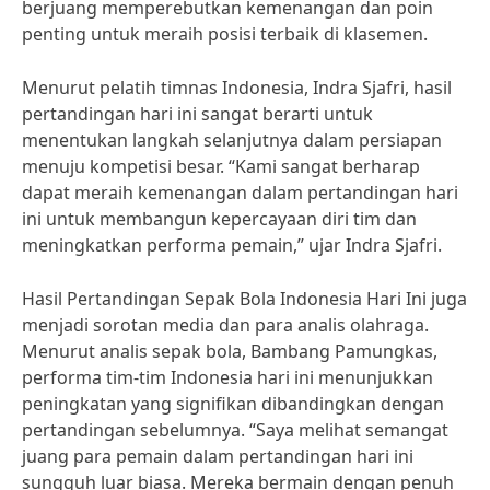
berjuang memperebutkan kemenangan dan poin
penting untuk meraih posisi terbaik di klasemen.
Menurut pelatih timnas Indonesia, Indra Sjafri, hasil
pertandingan hari ini sangat berarti untuk
menentukan langkah selanjutnya dalam persiapan
menuju kompetisi besar. “Kami sangat berharap
dapat meraih kemenangan dalam pertandingan hari
ini untuk membangun kepercayaan diri tim dan
meningkatkan performa pemain,” ujar Indra Sjafri.
Hasil Pertandingan Sepak Bola Indonesia Hari Ini juga
menjadi sorotan media dan para analis olahraga.
Menurut analis sepak bola, Bambang Pamungkas,
performa tim-tim Indonesia hari ini menunjukkan
peningkatan yang signifikan dibandingkan dengan
pertandingan sebelumnya. “Saya melihat semangat
juang para pemain dalam pertandingan hari ini
sungguh luar biasa. Mereka bermain dengan penuh