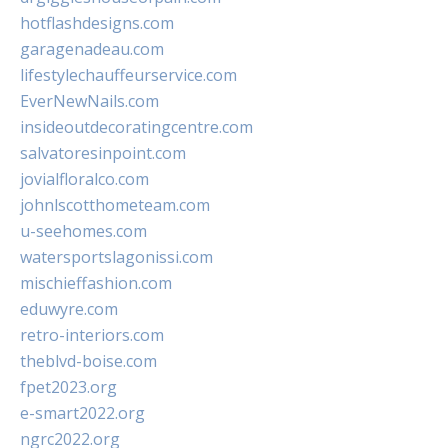
hotflashdesigns.com
garagenadeau.com
lifestylechauffeurservice.com
EverNewNails.com
insideoutdecoratingcentre.com
salvatoresinpoint.com
jovialfloralco.com
johnlscotthometeam.com
u-seehomes.com
watersportslagonissi.com
mischieffashion.com
eduwyre.com
retro-interiors.com
theblvd-boise.com
fpet2023.org
e-smart2022.org
ngrc2022.org