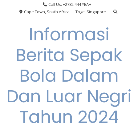
Skip
Call Us: +2782 444 YEAH
to
Cape Town, South Africa
Togel Singapore
content
Informasi
Berita Sepak
Bola Dalam
Dan Luar Negri
Tahun 2024