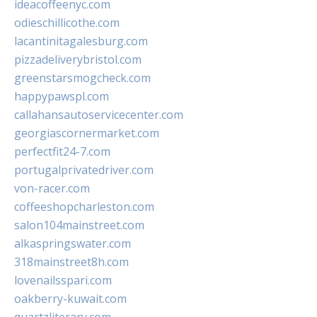
ideacoffeenyc.com
odieschillicothe.com
lacantinitagalesburg.com
pizzadeliverybristol.com
greenstarsmogcheck.com
happypawspl.com
callahansautoservicecenter.com
georgiascornermarket.com
perfectfit24-7.com
portugalprivatedriver.com
von-racer.com
coffeeshopcharleston.com
salon104mainstreet.com
alkaspringswater.com
318mainstreet8h.com
lovenailsspari.com
oakberry-kuwait.com