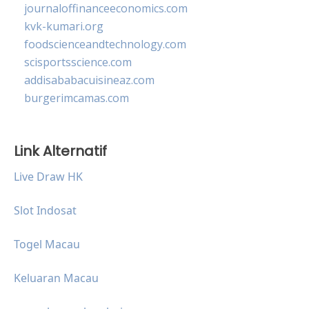
journaloffinanceeconomics.com
kvk-kumari.org
foodscienceandtechnology.com
scisportsscience.com
addisababacuisineaz.com
burgerimcamas.com
Link Alternatif
Live Draw HK
Slot Indosat
Togel Macau
Keluaran Macau