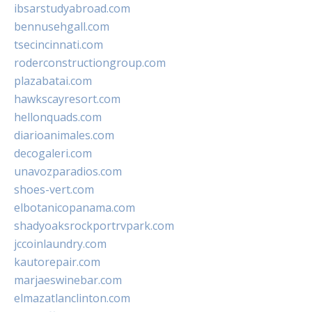
ibsarstudyabroad.com
bennusehgall.com
tsecincinnati.com
roderconstructiongroup.com
plazabatai.com
hawkscayresort.com
hellonquads.com
diarioanimales.com
decogaleri.com
unavozparadios.com
shoes-vert.com
elbotanicopanama.com
shadyoaksrockportrvpark.com
jccoinlaundry.com
kautorepair.com
marjaeswinebar.com
elmazatlanclinton.com