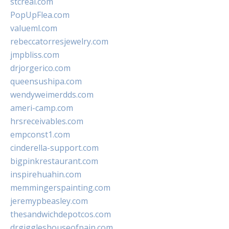
stcreal.com
PopUpFlea.com
valueml.com
rebeccatorresjewelry.com
jmpbliss.com
drjorgerico.com
queensushipa.com
wendyweimerdds.com
ameri-camp.com
hrsreceivables.com
empconst1.com
cinderella-support.com
bigpinkrestaurant.com
inspirehuahin.com
memmingerspainting.com
jeremypbeasley.com
thesandwichdepotcos.com
drgiggleshouseofpain.com