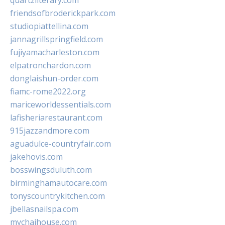
quartzliterary.com
friendsofbroderickpark.com
studiopiattellina.com
jannagrillspringfield.com
fujiyamacharleston.com
elpatronchardon.com
donglaishun-order.com
fiamc-rome2022.org
mariceworldessentials.com
lafisheriarestaurant.com
915jazzandmore.com
aguadulce-countryfair.com
jakehovis.com
bosswingsduluth.com
birminghamautocare.com
tonyscountrykitchen.com
jbellasnailspa.com
mychaihouse.com