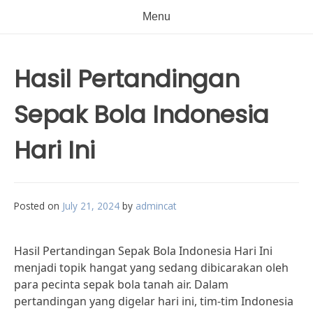
Menu
Hasil Pertandingan
Sepak Bola Indonesia
Hari Ini
Posted on
July 21, 2024
by
admincat
Hasil Pertandingan Sepak Bola Indonesia Hari Ini
menjadi topik hangat yang sedang dibicarakan oleh
para pecinta sepak bola tanah air. Dalam
pertandingan yang digelar hari ini, tim-tim Indonesia