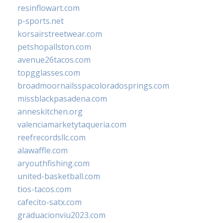
resinflowart.com
p-sports.net
korsairstreetwear.com
petshopallston.com
avenue26tacos.com
topgglasses.com
broadmoornailsspacoloradosprings.com
missblackpasadena.com
anneskitchen.org
valenciamarketytaqueria.com
reefrecordsllc.com
alawaffle.com
aryouthfishing.com
united-basketball.com
tios-tacos.com
cafecito-satx.com
graduacionviu2023.com