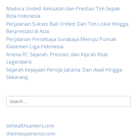
Madura United: Kekuatan dan Prestasi Tim Sepak
Bola Indonesia
Perjalanan Sukses Bali United: Dari Tim Lokal Hingga
Berprestasi di Asia
Perjalanan Persebaya Surabaya Menuju Puncak
Klasemen Liga Indonesia
Arema FC: Sejarah, Prestasi, dan Kiprah Klub
Legendaris
Sejarah Kejayaan Persija Jakarta: Dari Awal Hingga
Sekarang
Search
for:
okhealthcareers.com
theintexperience.com