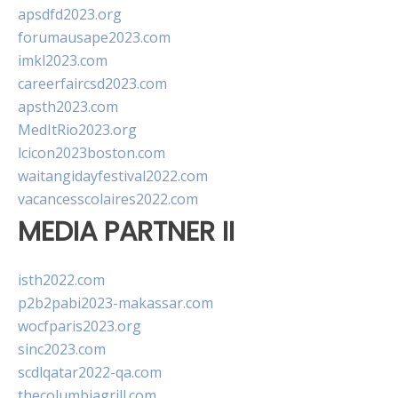
apsdfd2023.org
forumausape2023.com
imkl2023.com
careerfaircsd2023.com
apsth2023.com
MedItRio2023.org
lcicon2023boston.com
waitangidayfestival2022.com
vacancesscolaires2022.com
MEDIA PARTNER II
isth2022.com
p2b2pabi2023-makassar.com
wocfparis2023.org
sinc2023.com
scdlqatar2022-qa.com
thecolumbiagrill.com