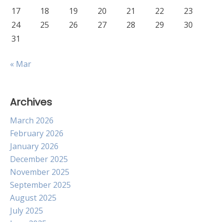
17
18
19
20
21
22
23
24
25
26
27
28
29
30
31
« Mar
Archives
March 2026
February 2026
January 2026
December 2025
November 2025
September 2025
August 2025
July 2025