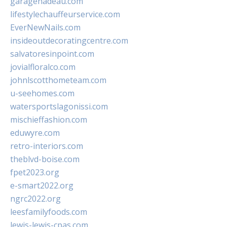
garagenadeau.com
lifestylechauffeurservice.com
EverNewNails.com
insideoutdecoratingcentre.com
salvatoresinpoint.com
jovialfloralco.com
johnlscotthometeam.com
u-seehomes.com
watersportslagonissi.com
mischieffashion.com
eduwyre.com
retro-interiors.com
theblvd-boise.com
fpet2023.org
e-smart2022.org
ngrc2022.org
leesfamilyfoods.com
lewis-lewis-cpas.com