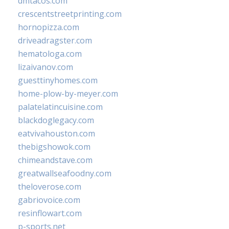
dmtacos.com
crescentstreetprinting.com
hornopizza.com
driveadragster.com
hematologa.com
lizaivanov.com
guesttinyhomes.com
home-plow-by-meyer.com
palatelatincuisine.com
blackdoglegacy.com
eatvivahouston.com
thebigshowok.com
chimeandstave.com
greatwallseafoodny.com
theloverose.com
gabriovoice.com
resinflowart.com
p-sports.net