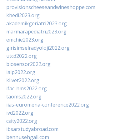
provisionscheeseandwineshoppe.com
khedi2023.org
akademikgeriatri2023.org
marmarapediatri2023.org
emchie2023.org
girisimselradyoloji2022.org
utcd2022.org
biosensor2022.org
ialp2022.org
klivet2022.org
ifac-hms2022.org
taoms2022.org
iias-euromena-conference2022.org
ivd2022.org
csity2022.org
ibsarstudyabroad.com
bennusehgall.com