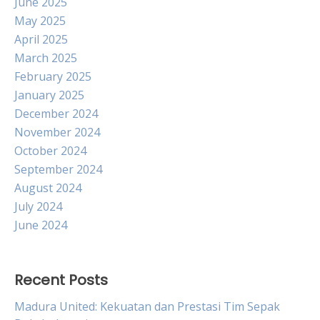
June 2025
May 2025
April 2025
March 2025
February 2025
January 2025
December 2024
November 2024
October 2024
September 2024
August 2024
July 2024
June 2024
Recent Posts
Madura United: Kekuatan dan Prestasi Tim Sepak