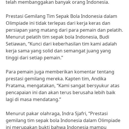
telah membanggakan banyak orang Indonesia.
Prestasi Gemilang Tim Sepak Bola Indonesia dalam
Olimpiade ini tidak terlepas dari kerja keras dan
persiapan yang matang dari para pemain dan pelatih.
Menurut pelatih tim sepak bola Indonesia, Budi
Setiawan, “Kunci dari keberhasilan tim kami adalah
kerja sama yang solid dan semangat juang yang
tinggi dari setiap pemain.”
Para pemain juga memberikan komentar tentang
prestasi gemilang mereka. Kapten tim, Andika
Pratama, mengatakan, “Kami sangat bersyukur atas
pencapaian ini dan akan terus berusaha lebih baik
lagi di masa mendatang.”
Menurut pakar olahraga, Indra Sjafri, “Prestasi
gemilang tim sepak bola Indonesia dalam Olimpiade
ini merupakan bukti bahwa Indonesia mampu