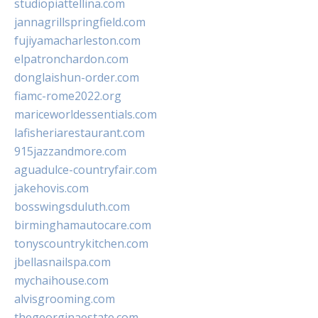
studiopiattellina.com
jannagrillspringfield.com
fujiyamacharleston.com
elpatronchardon.com
donglaishun-order.com
fiamc-rome2022.org
mariceworldessentials.com
lafisheriarestaurant.com
915jazzandmore.com
aguadulce-countryfair.com
jakehovis.com
bosswingsduluth.com
birminghamautocare.com
tonyscountrykitchen.com
jbellasnailspa.com
mychaihouse.com
alvisgrooming.com
thegeorginaestate.com