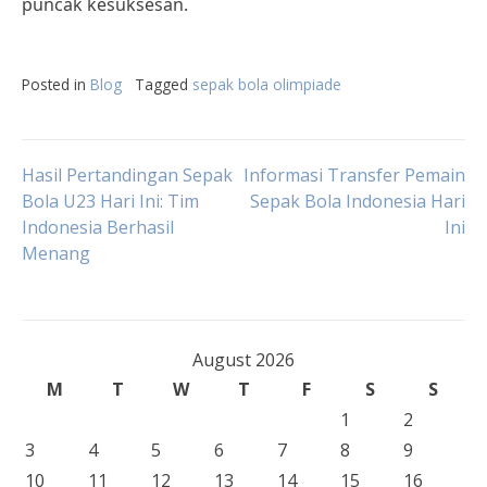
puncak kesuksesan.
Posted in
Blog
Tagged
sepak bola olimpiade
Post
Hasil Pertandingan Sepak
Informasi Transfer Pemain
Bola U23 Hari Ini: Tim
Sepak Bola Indonesia Hari
Indonesia Berhasil
Ini
navigation
Menang
August 2026
M
T
W
T
F
S
S
1
2
3
4
5
6
7
8
9
10
11
12
13
14
15
16