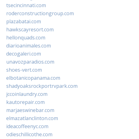
tsecincinnati.com
roderconstructiongroup.com
plazabatai.com
hawkscayresort.com
hellonquads.com
diarioanimales.com
decogaleri.com
unavozparadios.com
shoes-vert.com
elbotanicopanama.com
shadyoaksrockportrvpark.com
jccoinlaundry.com
kautorepair.com
marjaeswinebar.com
elmazatlanclinton.com
ideacoffeenyc.com
odieschillicothe.com