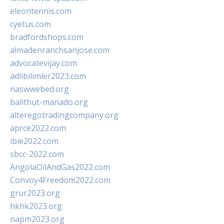
eleontennis.com
cyetus.com
bradfordshops.com
almadenranchsanjose.com
advocatevijay.com
adlibilimler2023.com
naswwebed.org
balithut-manado.org
alteregotradingcompany.org
aprce2022.com
ibie2022.com
sbcc-2022.com
AngolaOilAndGas2022.com
Convoy4Freedom2022.com
grur2023.org
hkhk2023.org
napm2023.org