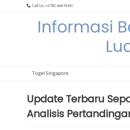
Skip
Call Us: +2782 444 YEAH
to
content
Informasi 
Lu
Togel Singapore
Update Terbaru Sepak
Analisis Pertanding