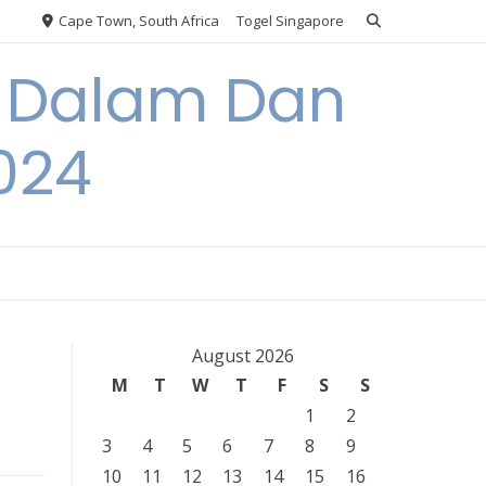
Cape Town, South Africa
Togel Singapore
a Dalam Dan
024
August 2026
M
T
W
T
F
S
S
1
2
3
4
5
6
7
8
9
10
11
12
13
14
15
16