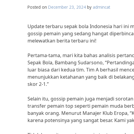
Posted on
December 23, 2024
by
admincat
Update terbaru sepak bola Indonesia hari ini 
gossip pemain yang sedang hangat diperbinca
melewatkan berita terbaru ini!
Pertama-tama, mari kita bahas analisis pertan
Sepak Bola, Bambang Sudarsono, “Pertandinga
luar biasa dari kedua tim. Tim A berhasil menc
menunjukkan ketahanan yang baik di belakan
skor 2-1.”
Selain itu, gossip pemain juga menjadi sorot
transfer pemain top seperti pemain muda berb
banyak orang. Menurut Manajer Klub Eropa, “
karena potensinya yang sangat besar. Kami yak