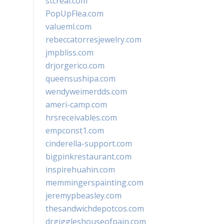
stcreal.com
PopUpFlea.com
valueml.com
rebeccatorresjewelry.com
jmpbliss.com
drjorgerico.com
queensushipa.com
wendyweimerdds.com
ameri-camp.com
hrsreceivables.com
empconst1.com
cinderella-support.com
bigpinkrestaurant.com
inspirehuahin.com
memmingerspainting.com
jeremypbeasley.com
thesandwichdepotcos.com
drgiggleshouseofpain.com