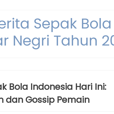
Berita Sepak Bol
ar Negri Tahun 2
 Bola Indonesia Hari Ini:
an dan Gossip Pemain