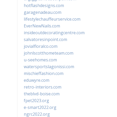
hotflashdesigns.com
garagenadeau.com
lifestylechauffeurservice.com
EverNewNails.com
insideoutdecoratingcentre.com
salvatoresinpoint.com
jovialfloralco.com
johnlscotthometeam.com
u-seehomes.com
watersportslagonissi.com
mischieffashion.com
eduwyre.com
retro-interiors.com
theblvd-boise.com
fpet2023.org
e-smart2022.org
ngrc2022.org