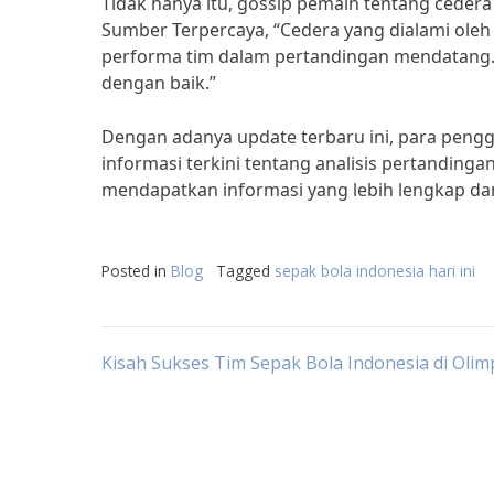
Tidak hanya itu, gossip pemain tentang cedera
Sumber Terpercaya, “Cedera yang dialami oleh
performa tim dalam pertandingan mendatang. K
dengan baik.”
Dengan adanya update terbaru ini, para pengg
informasi terkini tentang analisis pertandinga
mendapatkan informasi yang lebih lengkap dan
Posted in
Blog
Tagged
sepak bola indonesia hari ini
Post
Kisah Sukses Tim Sepak Bola Indonesia di Olim
navigation