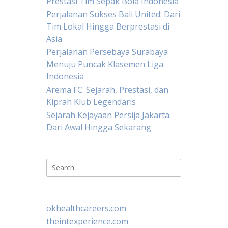
Prestasi Tim Sepak Bola Indonesia
Perjalanan Sukses Bali United: Dari
Tim Lokal Hingga Berprestasi di
Asia
Perjalanan Persebaya Surabaya
Menuju Puncak Klasemen Liga
Indonesia
Arema FC: Sejarah, Prestasi, dan
Kiprah Klub Legendaris
Sejarah Kejayaan Persija Jakarta:
Dari Awal Hingga Sekarang
Search
for:
okhealthcareers.com
theintexperience.com