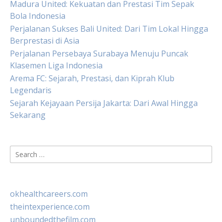
Madura United: Kekuatan dan Prestasi Tim Sepak
Bola Indonesia
Perjalanan Sukses Bali United: Dari Tim Lokal Hingga
Berprestasi di Asia
Perjalanan Persebaya Surabaya Menuju Puncak
Klasemen Liga Indonesia
Arema FC: Sejarah, Prestasi, dan Kiprah Klub
Legendaris
Sejarah Kejayaan Persija Jakarta: Dari Awal Hingga
Sekarang
Search
for:
okhealthcareers.com
theintexperience.com
unboundedthefilm.com