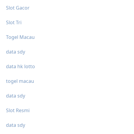
Slot Gacor
Slot Tri
Togel Macau
data sdy
data hk lotto
togel macau
data sdy
Slot Resmi
data sdy