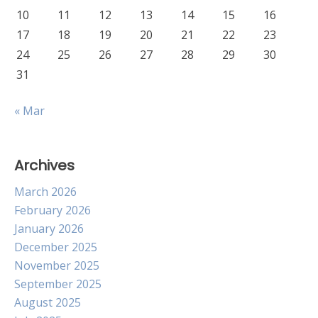
10
11
12
13
14
15
16
17
18
19
20
21
22
23
24
25
26
27
28
29
30
31
« Mar
Archives
March 2026
February 2026
January 2026
December 2025
November 2025
September 2025
August 2025