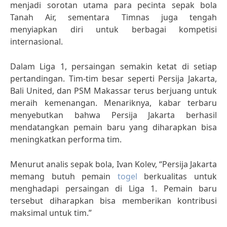
menjadi sorotan utama para pecinta sepak bola
Tanah Air, sementara Timnas juga tengah
menyiapkan diri untuk berbagai kompetisi
internasional.
Dalam Liga 1, persaingan semakin ketat di setiap
pertandingan. Tim-tim besar seperti Persija Jakarta,
Bali United, dan PSM Makassar terus berjuang untuk
meraih kemenangan. Menariknya, kabar terbaru
menyebutkan bahwa Persija Jakarta berhasil
mendatangkan pemain baru yang diharapkan bisa
meningkatkan performa tim.
Menurut analis sepak bola, Ivan Kolev, “Persija Jakarta
memang butuh pemain
togel
berkualitas untuk
menghadapi persaingan di Liga 1. Pemain baru
tersebut diharapkan bisa memberikan kontribusi
maksimal untuk tim.”