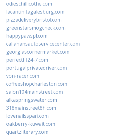
odieschillicothe.com
lacantinitagalesburg.com
pizzadeliverybristol.com
greenstarsmogcheck.com
happypawspl.com
callahansautoservicecenter.com
georgiascornermarket.com
perfectfit24-7.com
portugalprivatedriver.com
von-racer.com
coffeeshopcharleston.com
salon104mainstreet.com
alkaspringswater.com
318mainstreet8h.com
lovenailsspari.com
oakberry-kuwait.com
quartzliterary.com