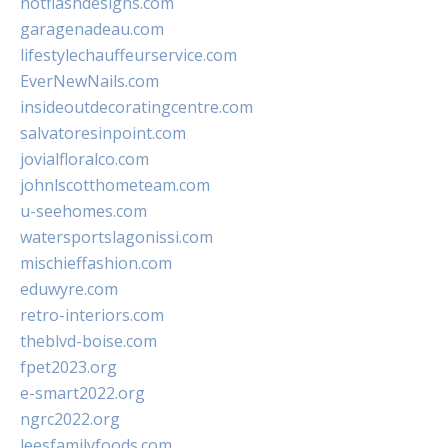
hotflashdesigns.com
garagenadeau.com
lifestylechauffeurservice.com
EverNewNails.com
insideoutdecoratingcentre.com
salvatoresinpoint.com
jovialfloralco.com
johnlscotthometeam.com
u-seehomes.com
watersportslagonissi.com
mischieffashion.com
eduwyre.com
retro-interiors.com
theblvd-boise.com
fpet2023.org
e-smart2022.org
ngrc2022.org
leesfamilyfoods.com