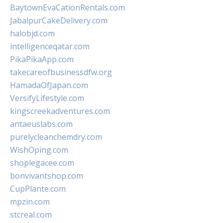
BaytownEvaCationRentals.com
JabalpurCakeDelivery.com
halobjd.com
intelligenceqatar.com
PikaPikaApp.com
takecareofbusinessdfw.org
HamadaOfJapan.com
VersifyLifestyle.com
kingscreekadventures.com
antaeuslabs.com
purelycleanchemdry.com
WishOping.com
shoplegacee.com
bonvivantshop.com
CupPlante.com
mpzin.com
stcreal.com