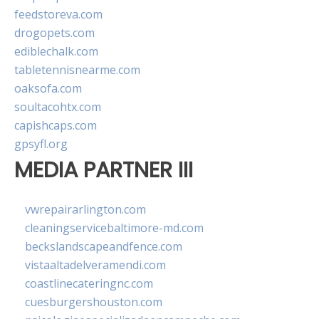
feedstoreva.com
drogopets.com
ediblechalk.com
tabletennisnearme.com
oaksofa.com
soultacohtx.com
capishcaps.com
gpsyfl.org
MEDIA PARTNER III
vwrepairarlington.com
cleaningservicebaltimore-md.com
beckslandscapeandfence.com
vistaaltadelveramendi.com
coastlinecateringnc.com
cuesburgershouston.com