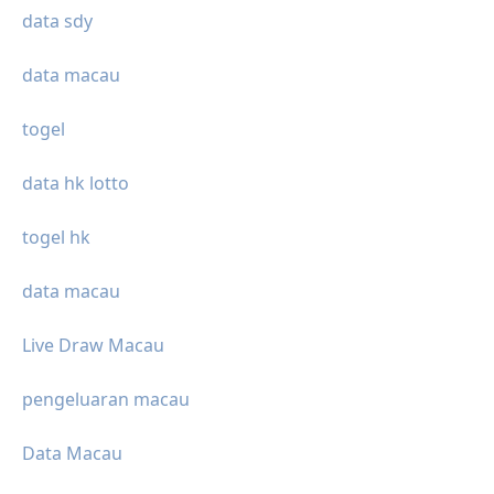
data sdy
data macau
togel
data hk lotto
togel hk
data macau
Live Draw Macau
pengeluaran macau
Data Macau