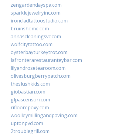
zengardendayspa.com
sparklejewelryinc.com
ironcladtattoostudio.com
bruinshome.com
annascleaningsvc.com
wolfcitytattoo.com
oysterbayturkeytrot.com
lafronterarestauranteybar.com
lilyandrosetearoom.com
olivesburgberrypatch.com
theslushkids.com
giobastian.com
glpascensori.com
rifloorepoxy.com
woolleymillingandpaving.com
uptonpvd.com
2troublegrill.com